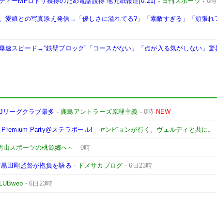
ーMFロドリ獲得のため電話説得 地元紙報道[0:21]
-
日刊スポーツ
-
0時
、愛娘との写真添え発信→「優しさに溢れてる?」「素敵すぎる」「頑張れ
爆速スピード→“鉄壁ブロック”「コースがない」「点が入る気がしない」驚
Jリーグクラブ最多
-
鹿島アントラーズ原理主義
-
0時
NEW
remium Party@ステラボール!
-
ヤンピョンが行く。ヴェルディと共に。
 ～岡山スポーツの桃源郷へ～
-
0時
ア黒田剛監督が抱負を語る
-
ドメサカブログ
-
6日23時
LUBweb
-
6日23時