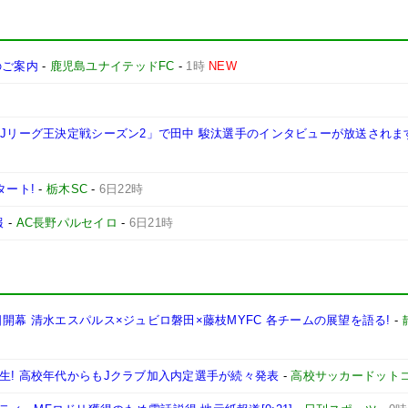
施のご案内
-
鹿児島ユナイテッドFC
-
1時
NEW
西Jリーグ王決定戦シーズン2」で田中 駿汰選手のインタビューが放送されま
タート!
-
栃木SC
-
6日22時
報
-
AC長野パルセイロ
-
6日21時
開幕 清水エスパルス×ジュビロ磐田×藤枝MYFC 各チームの展望を語る!
-
生! 高校年代からもJクラブ加入内定選手が続々発表
-
高校サッカードット