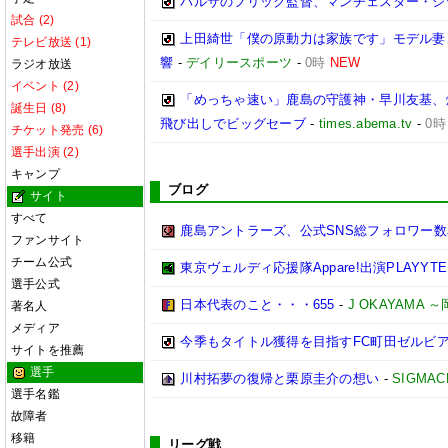
バルサのフリック監督、マンチェスター・シティ
試合 (2)
上田綺世「僕の原動力は家族です」モデル妻
テレビ放送 (1)
響
-
デイリースポーツ
-
0時
NEW
ラジオ放送
イベント (2)
「めっちゃ速い」鹿島の守護神・早川友基、
誕生日 (8)
飛び出しでビッグセーブ
-
times.abema.tv
-
0時
チケット発売 (6)
選手出演 (2)
キャンプ
ブログ
サイト
すべて
鹿島アントラーズ、公式SNS総フォロワー数
ファンサイト
チーム公式
東京ヴェルディ応援隊Appare!出演PLAYYTE P
選手公式
日本代表のこと・・・655
-
J OKAYAMA
著名人
メディア
今季もタイトル獲得を目指すFC町田ゼルビ
サイトを推薦
選手
川村拓夢の復帰と栗原圭介の想い
-
SIGMAC
選手名鑑
故障者
移籍
リーグ戦