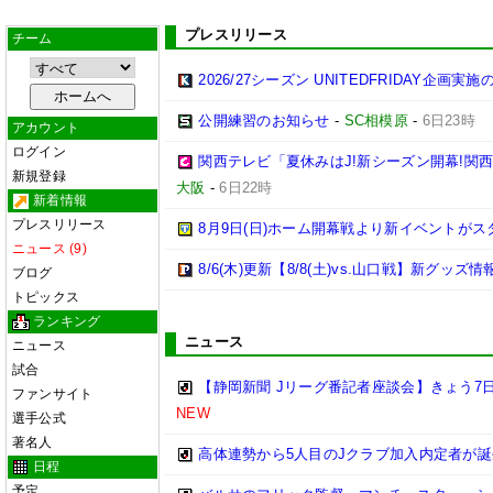
プレスリリース
チーム
2026/27シーズン UNITEDFRIDAY企画実
公開練習のお知らせ
-
SC相模原
-
6日23時
アカウント
ログイン
関西テレビ「夏休みはJ!新シーズン開幕!関
新規登録
大阪
-
6日22時
新着情報
プレスリリース
8月9日(日)ホーム開幕戦より新イベントがス
ニュース (9)
8/6(木)更新【8/8(土)vs.山口戦】新グッズ情
ブログ
トピックス
ランキング
ニュース
ニュース
試合
【静岡新聞 Jリーグ番記者座談会】きょう7日
ファンサイト
NEW
選手公式
著名人
高体連勢から5人目のJクラブ加入内定者が誕
日程
予定