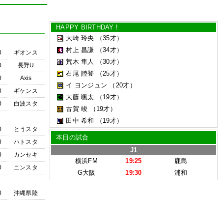
HAPPY BIRTHDAY !
大崎 玲央
（35才）
村上 昌謙
（34才）
0
ギオンス
荒木 隼人
（30才）
0
長野U
石尾 陸登
（25才）
0
Axis
イ ヨンジュン
（20才）
0
ギケンス
大藤 颯太
（19才）
0
白波スタ
古賀 竣
（19才）
田中 希和
（19才）
0
とうスタ
本日の試合
0
ハトスタ
J1
0
カンセキ
横浜FM
19:25
鹿島
0
ニンスタ
G大阪
19:30
浦和
0
沖縄県陸