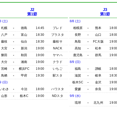
J2
J3
第1節
第1節
8 (土)
8/8 (土)
札幌
-
徳島
14:45
プレド
相模原
-
熊本
18:0
八戸
-
富山
18:30
プラスタ
長野
-
山口
18:0
藤枝
-
仙台
18:30
藤枝サ
鳥取
-
FC大阪
19:0
大宮
-
新潟
19:00
NACK
高知
-
松本
19:0
磐田
-
秋田
19:00
ヤマハ
鹿児島
-
群馬
19:0
大分
-
湘南
19:00
クラド
8/9 (日)
宮崎
-
横浜FC
19:00
いちご
福島
-
讃岐
18:0
鳥栖
-
甲府
19:30
駅スタ
滋賀
-
岐阜
18:3
9 (日)
栃木SC
-
金沢
19:0
いわき
-
今治
18:00
ハワスタ
愛媛
-
奈良
19:0
山形
-
栃木C
19:00
NDスタ
9/9 (水)
琉球
-
北九州
19:0