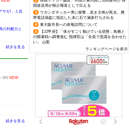
2
韓国サッカー協会、外国人審判員に性的接待か 韓
NEW
国放送局が独占報道として伝える
アヤセ!」と反
3
ウガンダサッカー界に衝撃…若き主将が死去、携
帯電話強盗に抵抗した末に石で滅多打ちされる
4
東大阪市長への表敬訪問について
異の判断力と
5
【J2甲府】「体がすごく動けている状態」鳥栖と
の開幕戦へ調整進む 指揮官は「全員で意識を合わせた
い」 山梨
続きを見る
ランキングページを表示
-
0時
NEW
続きを見る