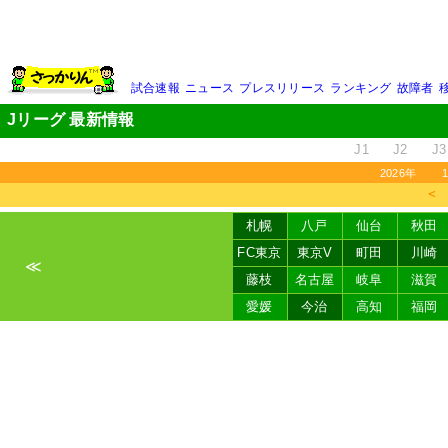
試合速報
ニュース
プレスリリース
ランキング
故障者
Jリーグ 最新情報
J1
J2
J3
2026年
＜
札幌
八戸
仙台
秋田
FC東京
東京V
町田
川崎
≪
藤枝
名古屋
岐阜
滋賀
愛媛
今治
高知
福岡