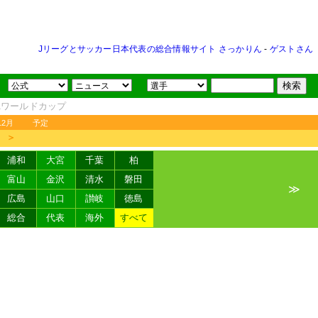
Jリーグとサッカー日本代表の総合情報サイト さっかりん
-
ゲストさん
FAワールドカップ
12月
予定
＞
浦和
大宮
千葉
柏
富山
金沢
清水
磐田
≫
広島
山口
讃岐
徳島
総合
代表
海外
すべて