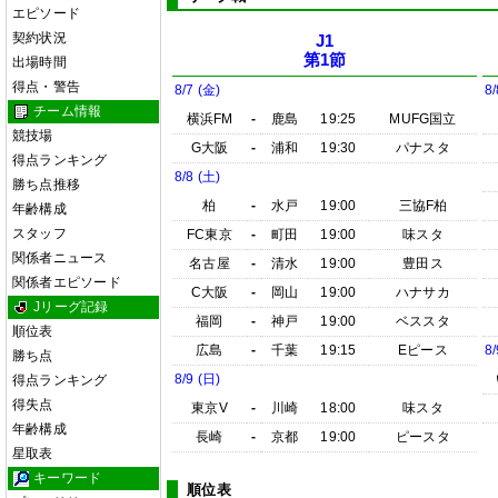
エピソード
契約状況
J1
第1節
出場時間
得点・警告
8/7 (金)
8/
チーム情報
横浜FM
-
鹿島
19:25
MUFG国立
競技場
G大阪
-
浦和
19:30
パナスタ
得点ランキング
8/8 (土)
勝ち点推移
柏
-
水戸
19:00
三協F柏
年齢構成
スタッフ
FC東京
-
町田
19:00
味スタ
関係者ニュース
名古屋
-
清水
19:00
豊田ス
関係者エピソード
C大阪
-
岡山
19:00
ハナサカ
Jリーグ記録
福岡
-
神戸
19:00
ベススタ
順位表
広島
-
千葉
19:15
Eピース
8/
勝ち点
8/9 (日)
得点ランキング
得失点
東京V
-
川崎
18:00
味スタ
年齢構成
長崎
-
京都
19:00
ピースタ
星取表
キーワード
順位表