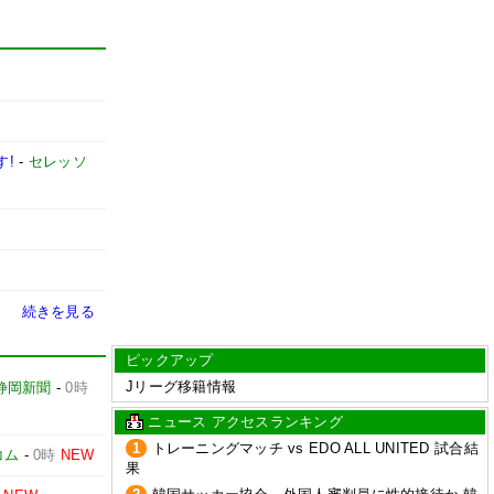
す!
-
セレッソ
続きを見る
ピックアップ
Jリーグ移籍情報
静岡新聞
-
0時
ニュース アクセスランキング
1
トレーニングマッチ vs EDO ALL UNITED 試合結
コム
-
0時
NEW
果