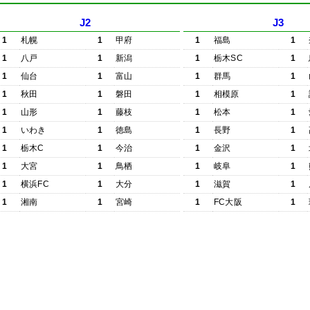
J2
J3
1
札幌
1
甲府
1
福島
1
1
八戸
1
新潟
1
栃木SC
1
1
仙台
1
富山
1
群馬
1
1
秋田
1
磐田
1
相模原
1
1
山形
1
藤枝
1
松本
1
1
いわき
1
徳島
1
長野
1
1
栃木C
1
今治
1
金沢
1
1
大宮
1
鳥栖
1
岐阜
1
1
横浜FC
1
大分
1
滋賀
1
1
湘南
1
宮崎
1
FC大阪
1