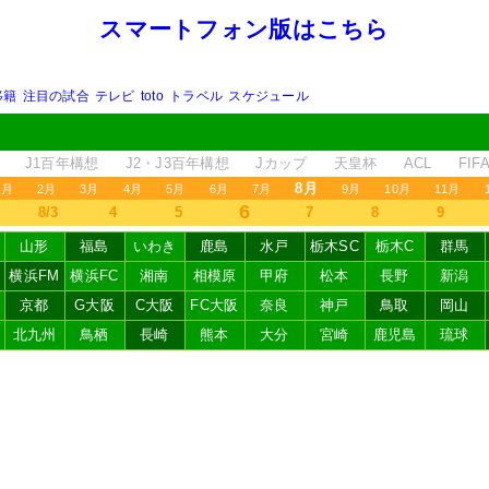
スマートフォン版はこちら
移籍
注目の試合
テレビ
toto
トラベル
スケジュール
J1百年構想
J2・J3百年構想
Jカップ
天皇杯
ACL
FI
8月
1月
2月
3月
4月
5月
6月
7月
9月
10月
11月
6
8/3
4
5
7
8
9
山形
福島
いわき
鹿島
水戸
栃木SC
栃木C
群馬
横浜FM
横浜FC
湘南
相模原
甲府
松本
長野
新潟
京都
G大阪
C大阪
FC大阪
奈良
神戸
鳥取
岡山
北九州
鳥栖
長崎
熊本
大分
宮崎
鹿児島
琉球