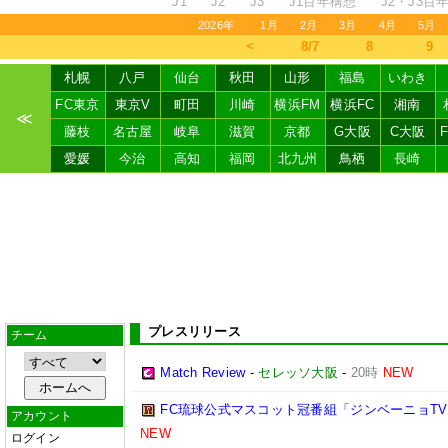
J1
J2
J3
J1百年構想
J2・J3百
2026年
1月
2月
3月
4月
5月
＜
8/7
8
9
札幌
八戸
仙台
秋田
山形
福島
いわき
FC東京
東京V
町田
川崎
横浜FM
横浜FC
湘南
≪
藤枝
名古屋
岐阜
滋賀
京都
G大阪
C大阪
愛媛
今治
高知
福岡
北九州
鳥栖
長崎
プレスリリース
チーム
Match Review
-
セレッソ大阪
-
20時
NEW
FC琉球公式マスコット冠番組「ジンベーニョTV
アカウント
NEW
ログイン