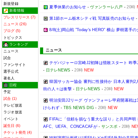
新規登録
夏季休業のお知らせ
-
ヴァンラーレ八戸
-
20時
新着情報
プレスリリース (7)
第1節ホーム栃木シティ戦 写真販売のお知らせ
ニュース (26)
8/8(土)岡山戦 ”Today's HERO” 横山 夢樹選
ブログ (5)
トピックス
ランキング
ニュース
ニュース
試合
テゲバジャーロ宮崎J2初陣は惜敗スタート 昨季
ファンサイト
-
日テレNEWS
-
20時
NEW
選手公式
著名人
韓国サッカー協会 審判に性接待か 日本人審判2
日程
街の人々は衝撃
-
日テレNEWS
-
20時
NEW
予定
試合 (1)
明治安田J2リーグ ヴァンフォーレ甲府開幕戦は
テレビ放送
けられず
-
TBS NEWS DIG
-
20時
NEW
ラジオ放送
イベント
FIFAに「信頼を損なう重大な誤り」と共同声明
誕生日 (6)
AFC、UEFA、CONCACAFが
-
サンスポ
-
20時
NE
チケット発売 (4)
W杯譲渡計画巡りUEFAなどがFIFA批判の共