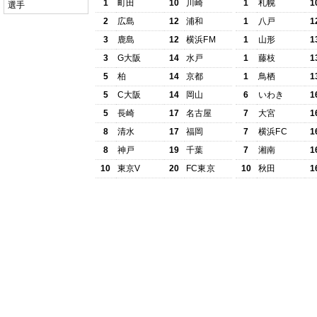
1
町田
10
川崎
1
札幌
1
選手
2
広島
12
浦和
1
八戸
1
3
鹿島
12
横浜FM
1
山形
1
3
G大阪
14
水戸
1
藤枝
1
5
柏
14
京都
1
鳥栖
1
5
C大阪
14
岡山
6
いわき
1
5
長崎
17
名古屋
7
大宮
1
8
清水
17
福岡
7
横浜FC
1
8
神戸
19
千葉
7
湘南
1
10
東京V
20
FC東京
10
秋田
1