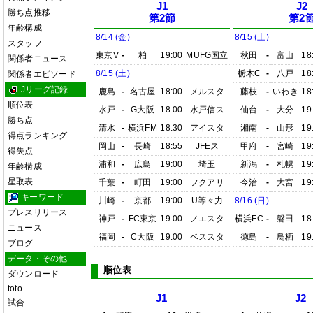
J1
J2
勝ち点推移
第2節
第2
年齢構成
8/14 (金)
8/15 (土)
スタッフ
東京V
-
柏
19:00
MUFG国立
秋田
-
富山
18
関係者ニュース
8/15 (土)
栃木C
-
八戸
18
関係者エピソード
Jリーグ記録
鹿島
-
名古屋
18:00
メルスタ
藤枝
-
いわき
18
順位表
水戸
-
G大阪
18:00
水戸信ス
仙台
-
大分
19
勝ち点
清水
-
横浜FM
18:30
アイスタ
湘南
-
山形
19
得点ランキング
岡山
-
長崎
18:55
JFEス
甲府
-
宮崎
19
得失点
浦和
-
広島
19:00
埼玉
新潟
-
札幌
19
年齢構成
星取表
千葉
-
町田
19:00
フクアリ
今治
-
大宮
19
キーワード
川崎
-
京都
19:00
U等々力
8/16 (日)
プレスリリース
神戸
-
FC東京
19:00
ノエスタ
横浜FC
-
磐田
18
ニュース
福岡
-
C大阪
19:00
ベススタ
徳島
-
鳥栖
19
ブログ
データ・その他
順位表
ダウンロード
toto
J1
J2
試合