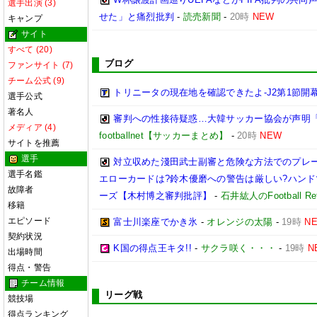
選手出演 (3)
せた」と痛烈批判
-
読売新聞
-
20時
NEW
キャンプ
サイト
すべて (20)
ブログ
ファンサイト (7)
チーム公式 (9)
トリニータの現在地を確認できたよ-J2第1節開幕
選手公式
著名人
審判への性接待疑惑…大韓サッカー協会が声明
メディア (4)
footballnet【サッカーまとめ】
-
20時
NEW
サイトを推薦
選手
対立収めた淺田武士副審と危険な方法でのプレ
選手名鑑
エローカードは?鈴木優磨への警告は厳しい?ハンド
故障者
ーズ【木村博之審判批評】
-
石井紘人のFootball Refe
移籍
エピソード
富士川楽座でかき氷
-
オレンジの太陽
-
19時
N
契約状況
K国の得点王キタ!!
-
サクラ咲く・・・
-
19時
N
出場時間
得点・警告
チーム情報
リーグ戦
競技場
得点ランキング