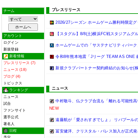
プレスリリース
チーム
2026/27シーズン ホームゲーム勝利時限定
【スタグル】8/8(土)横浜FC戦スタジアムグ
アカウント
ログイン
ホームゲームでの「サステナビリティパーク
新規登録
新着情報
令和8年熊本地震「Jリーグ TEAM AS ON
プレスリリース (7)
新規クラブパートナー契約締結のお知らせ(株
ニュース (18)
ブログ (4)
トピックス
ニュース
ランキング
ニュース
中村敬斗、仏クラブ合流も「離れる可能性高
試合
NEW
ファンサイト
選手公式
遠藤航が「愛されすぎでしょ」 リバプール
著名人
日程
冨安健洋、クリスタル・パレス加入が正式発
予定