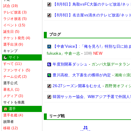
【8月8日】鳥取vsFC大阪のテレビ放送/ネッ
試合 (19)
テレビ放送 (3)
【8月8日】名古屋vs清水のテレビ放送/ネッ
ラジオ放送 (5)
イベント (15)
誕生日 (5)
ブログ
チケット発売 (4)
選手出演 (9)
【中倉’Voice】:「俺を見ろ!」特別な日に
キャンプ
fukuoka」中倉一志
-
10時
NEW
サイト
すべて (11)
年度別開幕ダッシュ
-
ガンバ大阪データランド(GA
ファンサイト (5)
豊川高校、大下蒼生の獲得が内定
-
湘南☆浪
チーム公式 (2)
選手公式
26-27シーズン開幕をむかえ
-
西野努オフィシャ
著名人 (1)
メディア (3)
韓国サッカー協会、W杯アジア予選で外国人
サイトを推薦
選手
選手名鑑 (4)
リーグ戦
故障者
J1
移籍 (12)