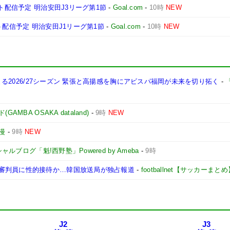
ト配信予定 明治安田J3リーグ第1節
-
Goal.com
-
10時
NEW
ト配信予定 明治安田J1リーグ第1節
-
Goal.com
-
10時
NEW
始まる2026/27シーズン 緊張と高揚感を胸にアビスパ福岡が未来を切り拓く
-
「
MBA OSAKA dataland)
-
9時
NEW
漫
-
9時
NEW
ルブログ「魁!西野塾」Powered by Ameba
-
9時
審判員に性的接待か…韓国放送局が独占報道
-
footballnet【サッカーまとめ
J2
J3