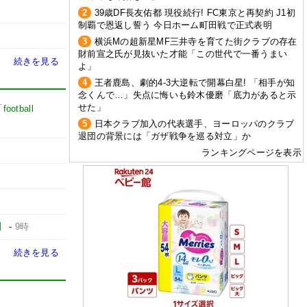
2
39歳DF長友佑都 現役続行! FC東京と再契約 J1初
制覇で恩返し誓う 今日ホーム町田戦で正式表明
3
横浜Mの超新星MF三井寺を育てた街クラブの存在
財前宣之氏が見抜いた才能「この世代で一番うまい
続きを見る
よ」
4
王者鹿島、劇的4-3大逆転で開幕白星! 「相手が知
念くんで…」失点に悔いも鈴木優磨「底力があると示
せた」
football
5
日本クラブ加入の代表選手、ヨーロッパのクラブ
退団の背景には「ガザ戦争を巡る対立」か
ランキングページを表示
】
-
9時
続きを見る