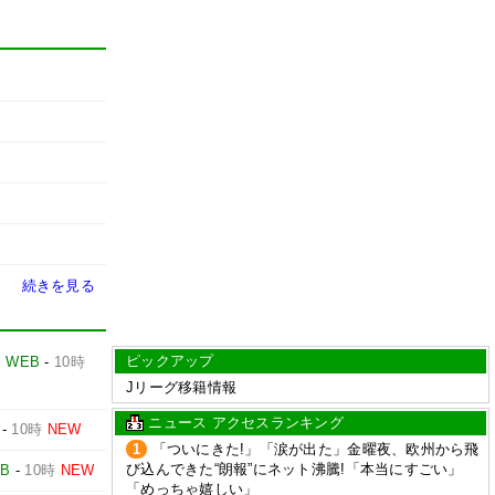
続きを見る
ピックアップ
E WEB
-
10時
Jリーグ移籍情報
ニュース アクセスランキング
-
10時
NEW
1
「ついにきた!」「涙が出た」金曜夜、欧州から飛
び込んできた“朗報”にネット沸騰!「本当にすごい」
EB
-
10時
NEW
「めっちゃ嬉しい」