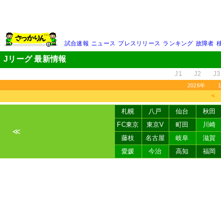
試合速報
ニュース
プレスリリース
ランキング
故障者
Jリーグ 最新情報
J1
J2
J3
2026年
＜
札幌
八戸
仙台
秋田
FC東京
東京V
町田
川崎
≪
藤枝
名古屋
岐阜
滋賀
愛媛
今治
高知
福岡