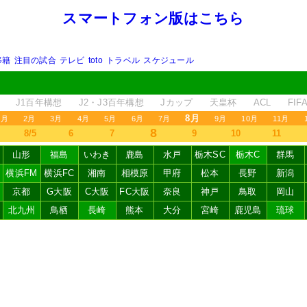
スマートフォン版はこちら
移籍
注目の試合
テレビ
toto
トラベル
スケジュール
J1百年構想
J2・J3百年構想
Jカップ
天皇杯
ACL
FI
8月
1月
2月
3月
4月
5月
6月
7月
9月
10月
11月
8
8/5
6
7
9
10
11
山形
福島
いわき
鹿島
水戸
栃木SC
栃木C
群馬
横浜FM
横浜FC
湘南
相模原
甲府
松本
長野
新潟
京都
G大阪
C大阪
FC大阪
奈良
神戸
鳥取
岡山
北九州
鳥栖
長崎
熊本
大分
宮崎
鹿児島
琉球