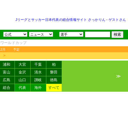
Jリーグとサッカー日本代表の総合情報サイト さっかりん
-
ゲストさん
FAワールドカップ
12月
予定
＞
浦和
大宮
千葉
柏
富山
金沢
清水
磐田
≫
広島
山口
讃岐
徳島
総合
代表
海外
すべて