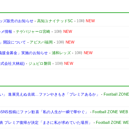
グッズ販売のお知らせ
-
高知ユナイテッドSC
-
10時
NEW
ルメ情報
-
テゲバジャーロ宮崎
-
10時
NEW
」開設について
-
アビスパ福岡
-
10時
NEW
E 義援金募金」実施のお知らせ
-
浦和レッズ
-
10時
NEW
式会社大林組)
-
ジュビロ磐田
-
10時
NEW
い」 進展見えぬ去就…ファンやきもき「プレミアあるか」
-
Football ZON
のSNS投稿にファン歓喜「私の人生が一瞬で華やぐ」
-
Football ZONE WEB
表 プレミア復帰が決定「まさに私が求めていた場所」
-
Football ZONE W