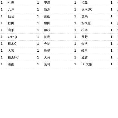
1
札幌
1
甲府
1
福島
1
1
八戸
1
新潟
1
栃木SC
1
1
仙台
1
富山
1
群馬
1
1
秋田
1
磐田
1
相模原
1
1
山形
1
藤枝
1
松本
1
1
いわき
1
徳島
1
長野
1
1
栃木C
1
今治
1
金沢
1
1
大宮
1
鳥栖
1
岐阜
1
1
横浜FC
1
大分
1
滋賀
1
1
湘南
1
宮崎
1
FC大阪
1