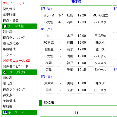
第1節
エピソード (1)
8/7 (金)
8/
契約状況
出場時間
横浜FM
3-4
鹿島
19:26
MUFG国立
得点・警告
G大阪
4-3
浦和
19:33
パナスタ
チーム情報
8/8 (土)
競技場
柏
-
水戸
19:00
三協F柏
得点ランキング
FC東京
-
町田
19:00
味スタ
勝ち点推移
年齢構成
名古屋
-
清水
19:00
豊田ス
スタッフ
C大阪
-
岡山
19:00
ハナサカ
関係者ニュース (2)
福岡
-
神戸
19:00
ベススタ
関係者エピソード
広島
-
千葉
19:15
Eピース
8/
Jリーグ記録
8/9 (日)
順位表
東京V
-
川崎
18:00
味スタ
勝ち点
得点ランキング
長崎
-
京都
19:00
ピースタ
得失点
年齢構成
順位表
星取表
キーワード
J1