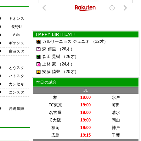
0
ギオンス
0
長野U
HAPPY BIRTHDAY !
0
Axis
カルリーニョス ジュニオ
（32才）
0
ギケンス
森 侑里
（26才）
0
白波スタ
森田 晃樹
（26才）
上林 豪
（24才）
0
とうスタ
安藤 陸登
（20才）
0
ハトスタ
本日の試合
0
カンセキ
J1
0
ニンスタ
柏
19:00
水戸
FC東京
19:00
町田
0
沖縄県陸
名古屋
19:00
清水
C大阪
19:00
岡山
福岡
19:00
神戸
広島
19:15
千葉