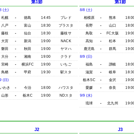
第1節
第1節
8 (土)
8/8 (土)
札幌
-
徳島
14:45
プレド
相模原
-
熊本
18:0
八戸
-
富山
18:30
プラスタ
長野
-
山口
18:0
藤枝
-
仙台
18:30
藤枝サ
鳥取
-
FC大阪
19:0
大宮
-
新潟
19:00
NACK
高知
-
松本
19:0
磐田
-
秋田
19:00
ヤマハ
鹿児島
-
群馬
19:0
大分
-
湘南
19:00
クラド
8/9 (日)
宮崎
-
横浜FC
19:00
いちご
福島
-
讃岐
18:0
鳥栖
-
甲府
19:30
駅スタ
滋賀
-
岐阜
18:3
9 (日)
栃木SC
-
金沢
19:0
いわき
-
今治
18:00
ハワスタ
愛媛
-
奈良
19:0
山形
-
栃木C
19:00
NDスタ
9/9 (水)
琉球
-
北九州
19:0
J2
J3