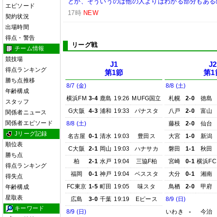
とか、そういうのは他の人よりはわかる部分もあるの
エピソード
17時
NEW
契約状況
出場時間
得点・警告
リーグ戦
チーム情報
競技場
J1
J2
得点ランキング
第1節
第1
勝ち点推移
8/7 (金)
8/8 (土)
年齢構成
横浜FM
3-4
鹿島
19:26
MUFG国立
札幌
2-0
徳島
スタッフ
G大阪
4-3
浦和
19:33
パナスタ
八戸
2-0
富山
関係者ニュース
関係者エピソード
8/8 (土)
藤枝
2-0
仙台
Jリーグ記録
名古屋
0-1
清水
19:03
豊田ス
大宮
1-0
新潟
順位表
C大阪
2-1
岡山
19:03
ハナサカ
磐田
1-1
秋田
勝ち点
柏
2-1
水戸
19:04
三協F柏
宮崎
0-1
横浜FC
得点ランキング
福岡
0-1
神戸
19:04
ベススタ
大分
0-1
湘南
得失点
FC東京
1-5
町田
19:05
味スタ
鳥栖
2-0
甲府
年齢構成
星取表
広島
3-0
千葉
19:19
Eピース
8/9 (日)
キーワード
8/9 (日)
いわき
-
今治