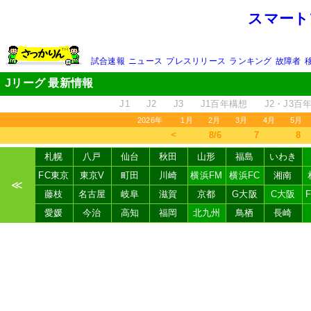
スマート
試合速報
ニュース
プレスリリース
ランキング
故障者
Jリーグ 最新情報
J1
J2
J3
J1百年構想
J2・J3百
2026年
1月
2月
3月
4月
5月
＜
8/6
7
8
札幌
八戸
仙台
秋田
山形
福島
いわき
FC東京
東京V
町田
川崎
横浜FM
横浜FC
湘南
≪
藤枝
名古屋
岐阜
滋賀
京都
G大阪
C大阪
愛媛
今治
高知
福岡
北九州
鳥栖
長崎