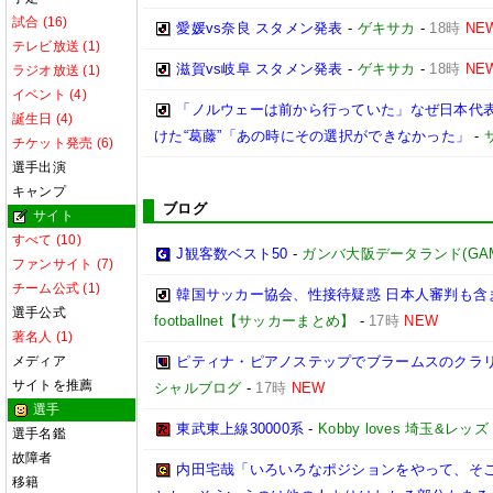
試合 (16)
愛媛vs奈良 スタメン発表
-
ゲキサカ
-
18時
NE
テレビ放送 (1)
滋賀vs岐阜 スタメン発表
-
ゲキサカ
-
18時
NE
ラジオ放送 (1)
イベント (4)
「ノルウェーは前から行っていた」なぜ日本代表
誕生日 (4)
けた“葛藤”「あの時にその選択ができなかった」
-
チケット発売 (6)
選手出演
キャンプ
ブログ
サイト
すべて (10)
J観客数ベスト50
-
ガンバ大阪データランド(GAMBA 
ファンサイト (7)
チーム公式 (1)
韓国サッカー協会、性接待疑惑 日本人審判も含
選手公式
footballnet【サッカーまとめ】
-
17時
NEW
著名人 (1)
メディア
ピティナ・ピアノステップでブラームスのクラリ
サイトを推薦
シャルブログ
-
17時
NEW
選手
東武東上線30000系
-
Kobby loves 埼玉&レッズ
選手名鑑
故障者
内田宅哉「いろいろなポジションをやって、そ
移籍