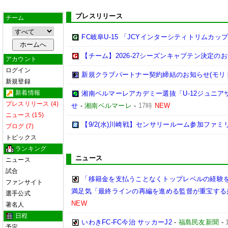
プレスリリース
チーム
FC岐阜U-15 「JCYインターシティトリムカップ (U
【チーム】2026-27シーズンキャプテン決定の
アカウント
ログイン
新規クラブパートナー契約締結のお知らせ(モリ
新規登録
新着情報
湘南ベルマーレアカデミー選抜「U-12ジュニア
プレスリリース (4)
せ
-
湘南ベルマーレ
-
17時
NEW
ニュース (15)
【9/2(水)川崎戦】センサリールーム参加ファ
ブログ (7)
トピックス
ランキング
ニュース
ニュース
試合
「移籍金を支払うことなくトップレベルの経験を
ファンサイト
満足気「最終ラインの再編を進める監督が重宝する
選手公式
NEW
著名人
日程
いわきFC-FC今治 サッカーJ2
-
福島民友新聞
-
予定