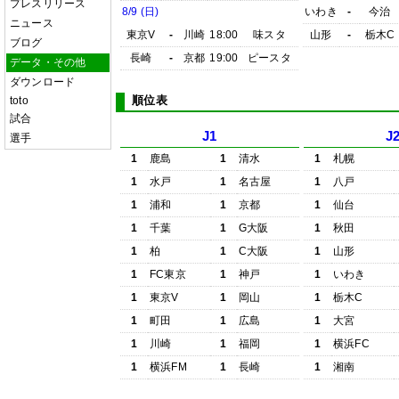
プレスリリース
8/9 (日)
いわき
-
今治
ニュース
東京V
-
川崎
18:00
味スタ
山形
-
栃木C
ブログ
長崎
-
京都
19:00
ピースタ
データ・その他
ダウンロード
順位表
toto
試合
J1
J
選手
1
鹿島
1
清水
1
札幌
1
水戸
1
名古屋
1
八戸
1
浦和
1
京都
1
仙台
1
千葉
1
G大阪
1
秋田
1
柏
1
C大阪
1
山形
1
FC東京
1
神戸
1
いわき
1
東京V
1
岡山
1
栃木C
1
町田
1
広島
1
大宮
1
川崎
1
福岡
1
横浜FC
1
横浜FM
1
長崎
1
湘南