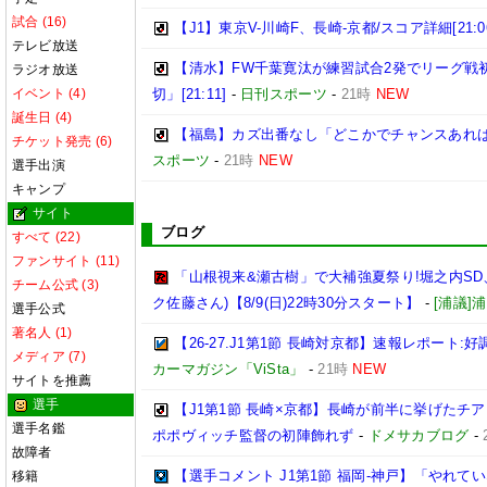
試合 (16)
【J1】東京V-川崎F、長崎-京都/スコア詳細[21:0
テレビ放送
【清水】FW千葉寛汰が練習試合2発でリーグ戦
ラジオ放送
イベント (4)
切」[21:11]
-
日刊スポーツ
-
21時
NEW
誕生日 (4)
【福島】カズ出番なし「どこかでチャンスあればと
チケット発売 (6)
スポーツ
-
21時
NEW
選手出演
キャンプ
サイト
ブログ
すべて (22)
ファンサイト (11)
「山根視来&瀬古樹」で大補強夏祭り!堀之内SD、
チーム公式 (3)
ク佐藤さん)【8/9(日)22時30分スタート】
-
[浦議
選手公式
著名人 (1)
【26-27.J1第1節 長崎対京都】速報レポート
メディア (7)
カーマガジン「ViSta」
-
21時
NEW
サイトを推薦
選手
【J1第1節 長崎×京都】長崎が前半に挙げたチ
選手名鑑
ポポヴィッチ監督の初陣飾れず
-
ドメサカブログ
-
故障者
【選手コメント J1第1節 福岡-神戸】「やれ
移籍