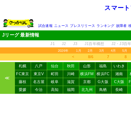
スマート
試合速報
ニュース
プレスリリース
ランキング
故障者
Jリーグ 最新情報
J1
J2
J3
J1百年構想
J2・J3百
2026年
1月
2月
3月
4月
5月
＜
8/6
7
8
札幌
八戸
仙台
秋田
山形
福島
いわき
FC東京
東京V
町田
川崎
横浜FM
横浜FC
湘南
≪
藤枝
名古屋
岐阜
滋賀
京都
G大阪
C大阪
愛媛
今治
高知
福岡
北九州
鳥栖
長崎