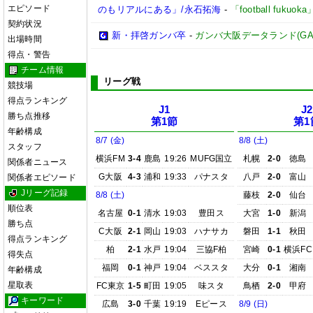
エピソード
のもリアルにある」/永石拓海
-
「football fuku
契約状況
新・拝啓ガンバ卒
-
ガンバ大阪データランド(GAMBA 
出場時間
得点・警告
チーム情報
リーグ戦
競技場
得点ランキング
J1
J2
勝ち点推移
第1節
第1
年齢構成
8/7 (金)
8/8 (土)
スタッフ
横浜FM
3-4
鹿島
19:26
MUFG国立
札幌
2-0
徳島
関係者ニュース
G大阪
4-3
浦和
19:33
パナスタ
八戸
2-0
富山
関係者エピソード
Jリーグ記録
8/8 (土)
藤枝
2-0
仙台
順位表
名古屋
0-1
清水
19:03
豊田ス
大宮
1-0
新潟
勝ち点
C大阪
2-1
岡山
19:03
ハナサカ
磐田
1-1
秋田
得点ランキング
柏
2-1
水戸
19:04
三協F柏
宮崎
0-1
横浜FC
得失点
福岡
0-1
神戸
19:04
ベススタ
大分
0-1
湘南
年齢構成
星取表
FC東京
1-5
町田
19:05
味スタ
鳥栖
2-0
甲府
キーワード
広島
3-0
千葉
19:19
Eピース
8/9 (日)