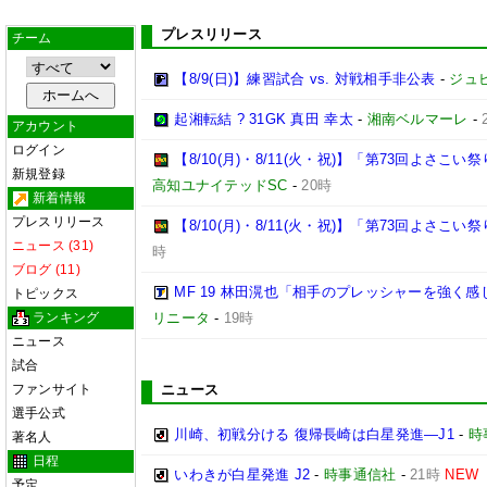
プレスリリース
チーム
【8/9(日)】練習試合 vs. 対戦相手非公表
-
ジュ
起湘転結 ? 31GK 真田 幸太
-
湘南ベルマーレ
-
アカウント
ログイン
【8/10(月)・8/11(火・祝)】「第73回よさ
新規登録
高知ユナイテッドSC
-
20時
新着情報
プレスリリース
【8/10(月)・8/11(火・祝)】「第73回よさこ
ニュース (31)
時
ブログ (11)
MF 19 林田滉也「相手のプレッシャーを強く
トピックス
ランキング
リニータ
-
19時
ニュース
試合
ファンサイト
ニュース
選手公式
川崎、初戦分ける 復帰長崎は白星発進―J1
-
時
著名人
日程
いわきが白星発進 J2
-
時事通信社
-
21時
NEW
予定