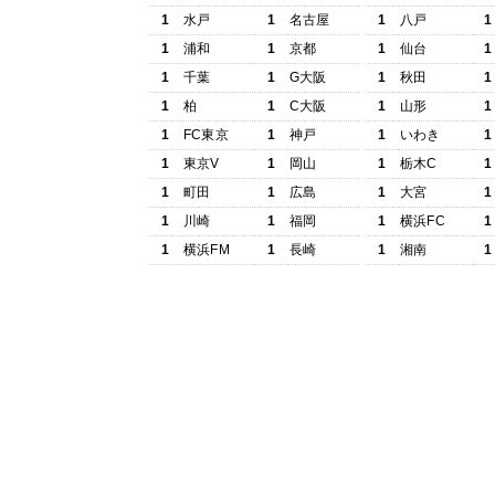
1
水戸
1
名古屋
1
八戸
1
1
浦和
1
京都
1
仙台
1
1
千葉
1
G大阪
1
秋田
1
1
柏
1
C大阪
1
山形
1
1
FC東京
1
神戸
1
いわき
1
1
東京V
1
岡山
1
栃木C
1
1
町田
1
広島
1
大宮
1
1
川崎
1
福岡
1
横浜FC
1
1
横浜FM
1
長崎
1
湘南
1