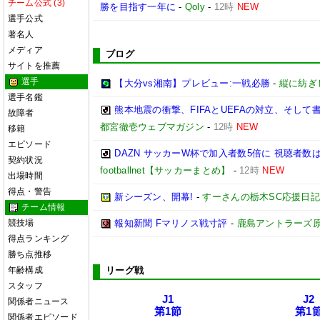
チーム公式 (3)
勝を目指す一年に
-
Qoly
-
12時
NEW
選手公式
著名人
メディア
ブログ
サイトを推薦
選手
【大分vs湘南】プレビュー:一戦必勝
-
縦に紡ぎ
選手名鑑
熊本地震の衝撃、FIFAとUEFAの対立、そして書籍
故障者
都宮徹壱ウェブマガジン
-
12時
NEW
移籍
エピソード
DAZN サッカーW杯で加入者数5倍に 視聴者数は
契約状況
footballnet【サッカーまとめ】
-
12時
NEW
出場時間
得点・警告
新シーズン、開幕!
-
すーさんの栃木SC応援日記
チーム情報
競技場
報知新聞 Fマリノス戦寸評
-
鹿島アントラーズ
得点ランキング
勝ち点推移
年齢構成
リーグ戦
スタッフ
J1
J2
関係者ニュース
第1節
第1
関係者エピソード