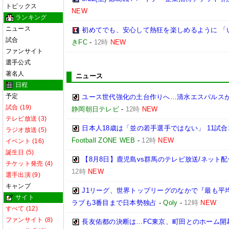
トピックス
NEW
ランキング
ニュース
初めてでも、安心して熱狂を楽しめるように 「
試合
きFC
-
12時
NEW
ファンサイト
選手公式
著名人
ニュース
日程
予定
ユース世代強化の土台作りへ…清水エスパルスが東
試合 (19)
静岡朝日テレビ
-
12時
NEW
テレビ放送 (3)
日本人18歳は「並の若手選手ではない」 11試
ラジオ放送 (5)
Football ZONE WEB
-
12時
NEW
イベント (16)
誕生日 (5)
【8月8日】鹿児島vs群馬のテレビ放送/ネット配
チケット発売 (4)
12時
NEW
選手出演 (9)
キャンプ
J1リーグ、世界トップリーグのなかで『最も平
サイト
ラブも3番目まで日本勢独占
-
Qoly
-
12時
NEW
すべて (12)
ファンサイト (8)
長友佑都の決断は…FC東京、町田とのホーム開