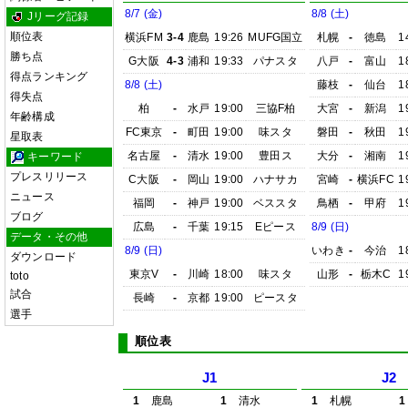
8/7 (金)
8/8 (土)
Jリーグ記録
順位表
横浜FM
3-4
鹿島
19:26
MUFG国立
札幌
-
徳島
1
勝ち点
G大阪
4-3
浦和
19:33
パナスタ
八戸
-
富山
1
得点ランキング
8/8 (土)
藤枝
-
仙台
1
得失点
柏
-
水戸
19:00
三協F柏
大宮
-
新潟
1
年齢構成
FC東京
-
町田
19:00
味スタ
磐田
-
秋田
1
星取表
名古屋
-
清水
19:00
豊田ス
大分
-
湘南
1
キーワード
プレスリリース
C大阪
-
岡山
19:00
ハナサカ
宮崎
-
横浜FC
1
ニュース
福岡
-
神戸
19:00
ベススタ
鳥栖
-
甲府
1
ブログ
広島
-
千葉
19:15
Eピース
8/9 (日)
データ・その他
8/9 (日)
いわき
-
今治
1
ダウンロード
東京V
-
川崎
18:00
味スタ
山形
-
栃木C
1
toto
試合
長崎
-
京都
19:00
ピースタ
選手
順位表
J1
J2
1
鹿島
1
清水
1
札幌
1