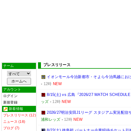
プレスリリース
チーム
イオンモール今治新都市・そよら今治馬越にお
-
12時
NEW
アカウント
8/15(土) vs 広島『2026/27 MATCH SC
ログイン
ッズ
-
12時
NEW
新規登録
新着情報
2026/27明治安田J1リーグ スタジアム実況配
プレスリリース (12)
浦和レッズ
-
12時
NEW
ニュース (18)
ブログ (7)
8/22(土) 徳島戦 パートナー企業招待チケット