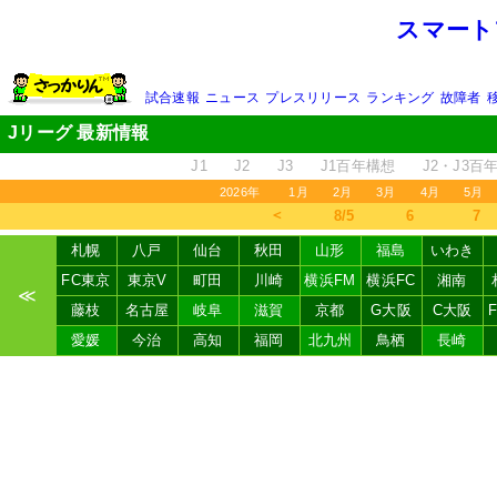
スマート
試合速報
ニュース
プレスリリース
ランキング
故障者
Jリーグ 最新情報
J1
J2
J3
J1百年構想
J2・J3百
2026年
1月
2月
3月
4月
5月
＜
8/5
6
7
札幌
八戸
仙台
秋田
山形
福島
いわき
FC東京
東京V
町田
川崎
横浜FM
横浜FC
湘南
≪
藤枝
名古屋
岐阜
滋賀
京都
G大阪
C大阪
愛媛
今治
高知
福岡
北九州
鳥栖
長崎