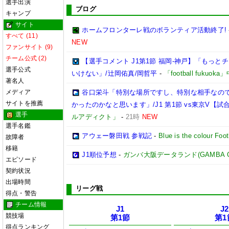
選手出演
ブログ
キャンプ
サイト
ホームフロンターレ戦のボランティア活動終了!
すべて (11)
NEW
ファンサイト (9)
チーム公式 (2)
【選手コメント J1第1節 福岡-神戸】「もっ
選手公式
いけない」/辻岡佑真/岡哲平
-
「football fukuo
著名人
メディア
谷口栄斗「特別な場所ですし、特別な相手なの
サイトを推薦
かったのかなと思います」/J1 第1節 vs東京V【
選手
ルアディクト」
-
21時
NEW
選手名鑑
アウェー磐田戦 参戦記
-
Blue is the colour Foot
故障者
移籍
J1順位予想
-
ガンバ大阪データランド(GAMBA OSAK
エピソード
契約状況
出場時間
リーグ戦
得点・警告
チーム情報
J1
J2
競技場
第1節
第1
得点ランキング