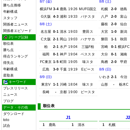
8/7 (金)
8/8 (土)
勝ち点推移
横浜FM
3-4
鹿島
19:26
MUFG国立
札幌
2-0
徳島
年齢構成
G大阪
4-3
浦和
19:33
パナスタ
八戸
2-0
富山
スタッフ
8/8 (土)
藤枝
2-0
仙台
関係者ニュース
関係者エピソード
名古屋
0-1
清水
19:03
豊田ス
大宮
1-0
新潟
Jリーグ記録
C大阪
2-1
岡山
19:03
ハナサカ
磐田
1-1
秋田
順位表
柏
2-1
水戸
19:04
三協F柏
宮崎
0-1
横浜FC
勝ち点
福岡
0-1
神戸
19:04
ベススタ
大分
0-1
湘南
得点ランキング
FC東京
1-5
町田
19:05
味スタ
鳥栖
2-0
甲府
得失点
年齢構成
広島
3-0
千葉
19:19
Eピース
8/9 (日)
星取表
8/9 (日)
いわき
2-1
今治
キーワード
東京V
1-1
川崎
18:04
味スタ
山形
-
栃木C
プレスリリース
長崎
-
京都
19:00
ピースタ
ニュース
ブログ
順位表
データ・その他
ダウンロード
J1
J
toto
1
鹿島
1
清水
1
札幌
試合