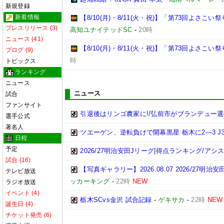
新規登録
新着情報
【8/10(月)・8/11(火・祝)】「第73回よさ
プレスリリース (3)
高知ユナイテッドSC
-
20時
ニュース (41)
【8/10(月)・8/11(火・祝)】「第73回よさこ
ブログ (9)
時
トピックス
ランキング
ニュース
ニュース
試合
ファンサイト
引退後はリンゴ農家に!/弘前市がブランデュー
選手公式
著名人
ツエーゲン、逆転負けで開幕黒星 栃木に2―3 J
日程
予定
2026/27明治安田Jリーグ|得点ランキング/ア
試合 (16)
【写真ギャラリー】2026.08.07 2026/27明治
テレビ放送
ッカーキング
-
22時
NEW
ラジオ放送
イベント (4)
栃木SCvs金沢 試合記録
-
ゲキサカ
-
22時
NEW
誕生日 (4)
チケット発売 (6)