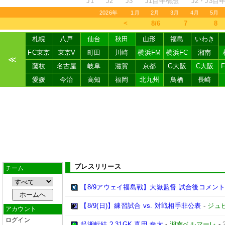
J1
J2
J3
J1百年構想
J2・J3百
2026年
1月
2月
3月
4月
5月
＜
8/6
7
8
札幌
八戸
仙台
秋田
山形
福島
いわき
FC東京
東京V
町田
川崎
横浜FM
横浜FC
湘南
≪
藤枝
名古屋
岐阜
滋賀
京都
G大阪
C大阪
愛媛
今治
高知
福岡
北九州
鳥栖
長崎
プレスリリース
チーム
【8/9アウェイ福島戦】大嶽監督 試合後コメン
【8/9(日)】練習試合 vs. 対戦相手非公表
-
ジュ
アカウント
ログイン
起湘転結 ? 31GK 真田 幸太
-
湘南ベルマーレ
-