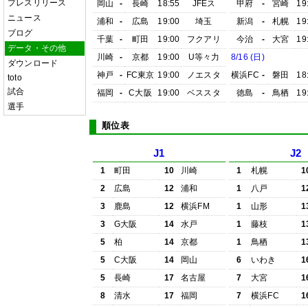
プレスリリース
岡山
-
長崎
18:55
JFEス
甲府
-
宮崎
19
ニュース
浦和
-
広島
19:00
埼玉
新潟
-
札幌
19
ブログ
千葉
-
町田
19:00
フクアリ
今治
-
大宮
19
データ・その他
川崎
-
京都
19:00
U等々力
8/16 (日)
ダウンロード
神戸
-
FC東京
19:00
ノエスタ
横浜FC
-
磐田
18
toto
試合
福岡
-
C大阪
19:00
ベススタ
徳島
-
鳥栖
19
選手
順位表
J1
J2
1
町田
10
川崎
1
札幌
1
2
広島
12
浦和
1
八戸
1
3
鹿島
12
横浜FM
1
山形
1
3
G大阪
14
水戸
1
藤枝
1
5
柏
14
京都
1
鳥栖
1
5
C大阪
14
岡山
6
いわき
1
5
長崎
17
名古屋
7
大宮
1
8
清水
17
福岡
7
横浜FC
1