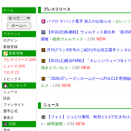
プレスリリース
チーム
パブロ サバック選手 加入のお知らせ
-
セレッソ
【8/16(日)鳥栖戦】ヴォルティス屋台村 「祝2
アカウント
開催
-
徳島ヴォルティス
-
12時
NEW
ログイン
新規登録
月刊グラン9月号のご紹介[中山克広選手インタビ
新着情報
プレスリリース (29)
【8/15(土)横浜FM戦】「オレンジウェーブ&ト
ニュース (34)
清水エスパルス
-
12時
NEW
ブログ (7)
『2026/27シーズンホームゲームPULCLE専
トピックス
ランキング
ルス
-
12時
NEW
ニュース
試合
ファンサイト
ニュース
選手公式
【フォト】ジュビロ磐田、秋田と1-1で引き分け
著名人
>
-
静岡新聞
-
12時
NEW
日程
予定