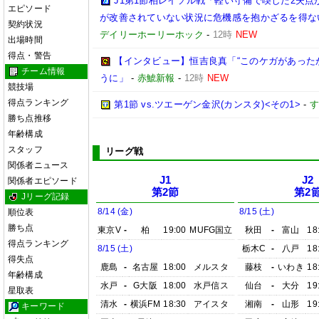
J1第1節柏レイソル戦「軽い守備で喫した2失
エピソード
が改善されていない状況に危機感を抱かざるを得な
契約状況
デイリーホーリーホック
-
12時
NEW
出場時間
得点・警告
【インタビュー】恒吉良真「“このケガがあった
チーム情報
うに」
-
赤鯱新報
-
12時
NEW
競技場
得点ランキング
第1節 vs.ツエーゲン金沢(カンスタ)<その1>
-
す
勝ち点推移
年齢構成
スタッフ
リーグ戦
関係者ニュース
J1
J2
関係者エピソード
第2節
第2
Jリーグ記録
8/14 (金)
8/15 (土)
順位表
勝ち点
東京V
-
柏
19:00
MUFG国立
秋田
-
富山
18
得点ランキング
8/15 (土)
栃木C
-
八戸
18
得失点
鹿島
-
名古屋
18:00
メルスタ
藤枝
-
いわき
18
年齢構成
水戸
-
G大阪
18:00
水戸信ス
仙台
-
大分
19
星取表
清水
-
横浜FM
18:30
アイスタ
湘南
-
山形
19
キーワード