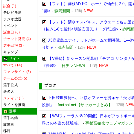
【フォト】藤枝MYFC、ホームで仙台に2-0。
試合 (1)
1節>
-
静岡新聞
-
12時
NEW
テレビ放送
ラジオ放送
【フォト】清水エスパルス、アウェーで名古屋
イベント
り抜き1-0で勝利<明治安田J1リーグ第1節>
-
静岡
誕生日 (6)
チケット発売 (4)
J3鹿児島ユナイテッドがホームで開幕戦、1―
選手出演 (3)
り切る
-
読売新聞
-
12時
NEW
キャンプ
【V長崎】新シーズン開幕戦「チアゴ サンタナが
サイト
すべて (14)
《長崎》
-
日テレNEWS
-
12時
NEW
ファンサイト (8)
チーム公式 (5)
選手公式
ブログ
著名人
上田綺世獲得へ、巨額オファーを提示か「受け取
メディア (1)
サイトを推薦
役割」
-
footballnet【サッカーまとめ】
-
12時
NE
選手
【WMフォーラム:8/20開催】日本がフットボ
選手名鑑
界との本当の距離感」
-
宇都宮徹壱ウェブマガジン
故障者
移籍