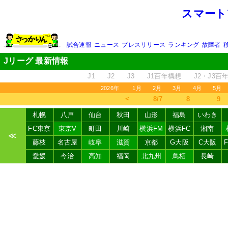
スマート
試合速報
ニュース
プレスリリース
ランキング
故障者
Jリーグ 最新情報
J1
J2
J3
J1百年構想
J2・J3百
2026年
1月
2月
3月
4月
5月
＜
8/7
8
9
札幌
八戸
仙台
秋田
山形
福島
いわき
FC東京
東京V
町田
川崎
横浜FM
横浜FC
湘南
≪
藤枝
名古屋
岐阜
滋賀
京都
G大阪
C大阪
愛媛
今治
高知
福岡
北九州
鳥栖
長崎