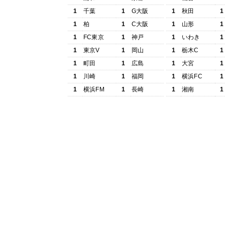
1
千葉
1
G大阪
1
秋田
1
1
柏
1
C大阪
1
山形
1
1
FC東京
1
神戸
1
いわき
1
1
東京V
1
岡山
1
栃木C
1
1
町田
1
広島
1
大宮
1
1
川崎
1
福岡
1
横浜FC
1
1
横浜FM
1
長崎
1
湘南
1