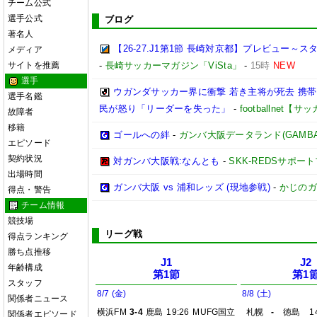
チーム公式
選手公式
ブログ
著名人
【26-27.J1第1節 長崎対京都】プレビュー
メディア
サイトを推薦
-
長崎サッカーマガジン「ViSta」
-
15時
NEW
選手
ウガンダサッカー界に衝撃 若き主将が死去 携
選手名鑑
民が怒り「リーダーを失った」
-
footballnet【
故障者
移籍
ゴールへの絆
-
ガンバ大阪データランド(GAMBA OS
エピソード
契約状況
対ガンバ大阪戦:なんとも
-
SKK-REDSサポー
出場時間
ガンバ大阪 vs 浦和レッズ (現地参戦)
-
かじのガ
得点・警告
チーム情報
競技場
リーグ戦
得点ランキング
勝ち点推移
J1
J2
年齢構成
第1節
第1
スタッフ
8/7 (金)
8/8 (土)
関係者ニュース
横浜FM
3-4
鹿島
19:26
MUFG国立
札幌
-
徳島
1
関係者エピソード