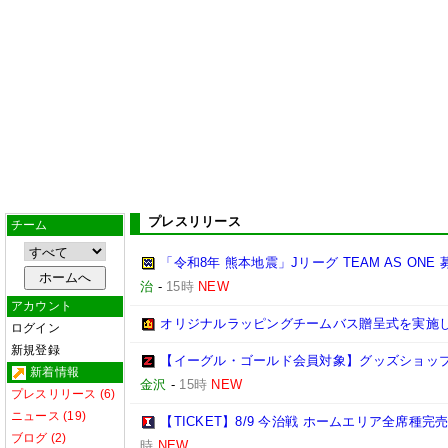
プレスリリース
チーム
「令和8年 熊本地震」Jリーグ TEAM AS ON
治
-
15時
NEW
アカウント
オリジナルラッピングチームバス贈呈式を実施
ログイン
新規登録
【イーグル・ゴールド会員対象】グッズショップ
新着情報
金沢
-
15時
NEW
プレスリリース (6)
ニュース (19)
【TICKET】8/9 今治戦 ホームエリア全席種
ブログ (2)
時
NEW