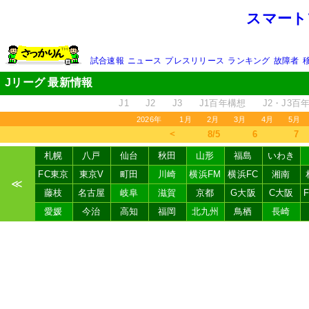
スマート
試合速報
ニュース
プレスリリース
ランキング
故障者
Jリーグ 最新情報
J1
J2
J3
J1百年構想
J2・J3百
2026年
1月
2月
3月
4月
5月
＜
8/5
6
7
札幌
八戸
仙台
秋田
山形
福島
いわき
FC東京
東京V
町田
川崎
横浜FM
横浜FC
湘南
≪
藤枝
名古屋
岐阜
滋賀
京都
G大阪
C大阪
愛媛
今治
高知
福岡
北九州
鳥栖
長崎