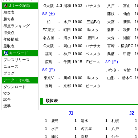
Jリーグ記録
G大阪
4-3
浦和
19:33
パナスタ
八戸
-
富山
1
順位表
8/8 (土)
藤枝
-
仙台
1
勝ち点
柏
-
水戸
19:00
三協F柏
大宮
-
新潟
1
得点ランキング
FC東京
-
町田
19:00
味スタ
磐田
-
秋田
1
得失点
名古屋
-
清水
19:00
豊田ス
大分
-
湘南
1
年齢構成
C大阪
-
岡山
19:00
ハナサカ
宮崎
-
横浜FC
1
星取表
キーワード
福岡
-
神戸
19:00
ベススタ
鳥栖
-
甲府
1
プレスリリース
広島
-
千葉
19:15
Eピース
8/9 (日)
ニュース
8/9 (日)
いわき
-
今治
1
ブログ
東京V
-
川崎
18:00
味スタ
山形
-
栃木C
1
データ・その他
長崎
-
京都
19:00
ピースタ
ダウンロード
toto
試合
順位表
選手
J1
J2
1
鹿島
1
清水
1
札幌
1
1
水戸
1
名古屋
1
八戸
1
1
浦和
1
京都
1
仙台
1