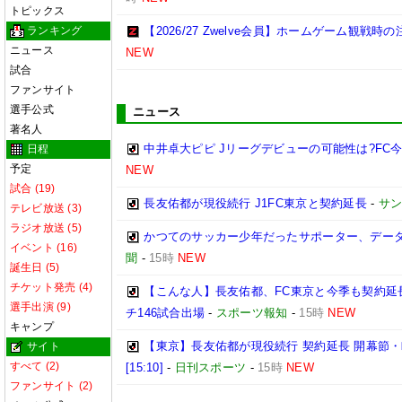
トピックス
ランキング
【2026/27 Zwelve会員】ホームゲーム観戦
ニュース
NEW
試合
ファンサイト
選手公式
ニュース
著名人
中井卓大ピピ Jリーグデビューの可能性は?FC
日程
予定
NEW
試合 (19)
長友佑都が現役続行 J1FC東京と契約延長
-
サ
テレビ放送 (3)
ラジオ放送 (5)
かつてのサッカー少年だったサポーター、データ
イベント (16)
聞
-
15時
NEW
誕生日 (5)
チケット発売 (4)
【こんな人】長友佑都、FC東京と今季も契約延
選手出演 (9)
チ146試合出場
-
スポーツ報知
-
15時
NEW
キャンプ
【東京】長友佑都が現役続行 契約延長 開幕節
サイト
すべて (2)
[15:10]
-
日刊スポーツ
-
15時
NEW
ファンサイト (2)