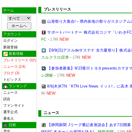
プレスリリース
チーム
山形祭り大集合!～県内各地の祭りがスタジアム
サポートパートナー 株式会社コジマ「いわきF
アカウント
FC
-
17時
NEW
ログイン
新規登録
【8/9(日)アスルdeサステナ 全力夏祭り】株
新着情報
スルクラロ沼津
-
17時
NEW
プレスリリース (32)
ニュース (24)
【参加者募集】9/23香川トヨタpresentsカマ
ブログ (3)
レ讃岐
-
17時
NEW
トピックス
ランキング
8/6(木)KTN「KTN Live News イット!」に高木
ニュース
時
NEW
試合
ファンサイト
選手公式
ニュース
著名人
【静岡新聞 Jリーグ番記者座談会】あす7日開幕
日程
予定
MYFC 各チームの展望を語る!
-
静岡新聞
-
17時
N