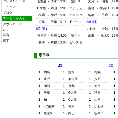
プレスリリース
名古屋
-
清水
19:00
豊田ス
大分
-
湘南
19:
ニュース
C大阪
-
岡山
19:00
ハナサカ
宮崎
-
横浜FC
19:
ブログ
福岡
-
神戸
19:00
ベススタ
鳥栖
-
甲府
19:
データ・その他
広島
-
千葉
19:15
Eピース
8/9 (日)
ダウンロード
8/9 (日)
いわき
-
今治
18:
toto
試合
東京V
-
川崎
18:00
味スタ
山形
-
栃木C
19:
選手
長崎
-
京都
19:00
ピースタ
順位表
J1
J2
1
鹿島
1
清水
1
札幌
1
1
水戸
1
名古屋
1
八戸
1
1
浦和
1
京都
1
仙台
1
1
千葉
1
G大阪
1
秋田
1
1
柏
1
C大阪
1
山形
1
1
FC東京
1
神戸
1
いわき
1
1
東京V
1
岡山
1
栃木C
1