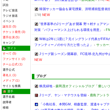
試合
韓国サッカー協会を家宅捜索、洪明甫前監督就
テレビ放送
17時
NEW
ラジオ放送
イベント
“世界基準のJリーグ”あす開幕 野々村チェアマン
誕生日 (5)
対策「パフォーマンス上げられる環境を用意」
-
F
チケット発売 (3)
選手出演 (5)
W杯は2年に1度に? 元イングランド代表がFI
キャンプ
ファンティーノのやり方だと悟ったよ」
-
サッカー
サイト
すべて (5)
Jリーグ新シーズン開幕節、FC琉球-北九州が中止
ファンサイト (2)
NEW
チーム公式 (1)
選手公式
著名人 (1)
ブログ
メディア (1)
サイトを推薦
鶴見緑地
-
森岡茂オフィシャルブログ「優しいブログ」
選手
Jリーグ、ヤン・マテウスを登録
-
鹿島アントラ
選手名鑑
故障者
「小島社長、本間GM、樹森監督、渡邉キャプテン
移籍