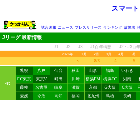
スマート
試合速報
ニュース
プレスリリース
ランキング
故障者
Jリーグ 最新情報
J1
J2
J3
J1百年構想
J2・J3百
2026年
1月
2月
3月
4月
5月
＜
8/3
4
5
札幌
八戸
仙台
秋田
山形
福島
いわき
FC東京
東京V
町田
川崎
横浜FM
横浜FC
湘南
≪
藤枝
名古屋
岐阜
滋賀
京都
G大阪
C大阪
愛媛
今治
高知
福岡
北九州
鳥栖
長崎