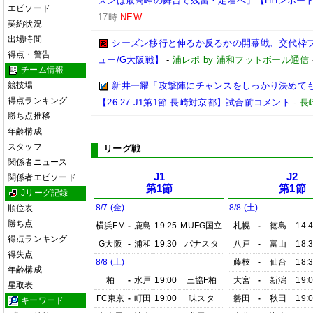
ズンは最高峰の舞台で残留・定着へ」【HHレポー
エピソード
17時
NEW
契約状況
出場時間
シーズン移行と伸るか反るかの開幕戦、交代枠
得点・警告
ュー/G大阪戦】
-
浦レポ by 浦和フットボール通信
チーム情報
競技場
新井一耀「攻撃陣にチャンスをしっかり決めて
得点ランキング
【26-27.J1第1節 長崎対京都】試合前コメント
-
長
勝ち点推移
年齢構成
スタッフ
リーグ戦
関係者ニュース
J1
J2
関係者エピソード
第1節
第1節
Jリーグ記録
8/7 (金)
8/8 (土)
順位表
勝ち点
横浜FM
-
鹿島
19:25
MUFG国立
札幌
-
徳島
14:
得点ランキング
G大阪
-
浦和
19:30
パナスタ
八戸
-
富山
18:
得失点
8/8 (土)
藤枝
-
仙台
18:
年齢構成
柏
-
水戸
19:00
三協F柏
大宮
-
新潟
19:
星取表
FC東京
-
町田
19:00
味スタ
磐田
-
秋田
19:
キーワード