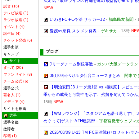
満足気「最終ラインの再編を進める監督が重宝する
試合 (16)
NEW
テレビ放送 (1)
いわきFC-FC今治 サッカーJ2
-
福島民友新聞
-
ラジオ放送 (1)
イベント (4)
愛媛vs奈良 スタメン発表
-
ゲキサカ
-
18時
NE
誕生日 (4)
チケット発売 (6)
選手出演
ブログ
キャンプ
サイト
Jリーグチーム別観客数
-
ガンバ大阪データランド(GA
すべて (20)
ファンサイト (8)
08月09日ベガルタ仙台ニュースまとめ
-
関東で
チーム公式 (6)
【明治安田J3リーグ第1節 vs 相模原】レビ
選手公式
季からの成長と可能性を示す、劣勢を耐えてつかん
著名人 (1)
メディア (4)
18時
NEW
サイトを推薦
【WMラウンジ】「スタジアムを語り尽くす!」
選手
めぐって|ゲスト:AFH建築部
-
宇都宮徹壱ウェブマ
選手名鑑
故障者
2026/08/09 U-13 TM FC沼津戦(ゼロワットパ
移籍 (1)