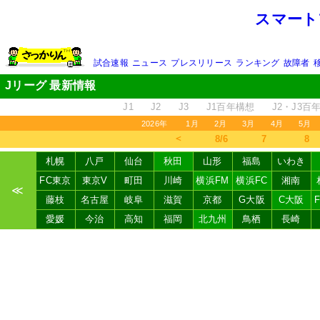
スマート
試合速報
ニュース
プレスリリース
ランキング
故障者
Jリーグ 最新情報
J1
J2
J3
J1百年構想
J2・J3百
2026年
1月
2月
3月
4月
5月
＜
8/6
7
8
札幌
八戸
仙台
秋田
山形
福島
いわき
FC東京
東京V
町田
川崎
横浜FM
横浜FC
湘南
≪
藤枝
名古屋
岐阜
滋賀
京都
G大阪
C大阪
愛媛
今治
高知
福岡
北九州
鳥栖
長崎