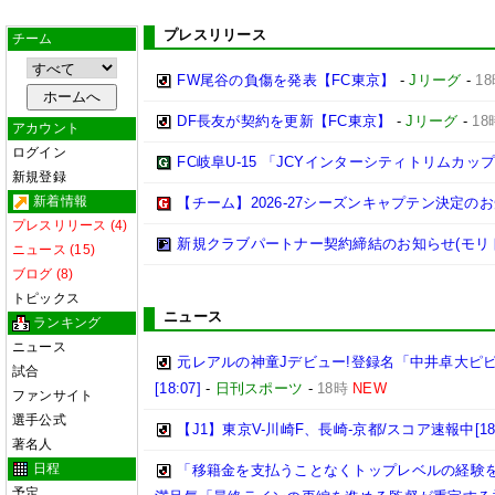
プレスリリース
チーム
FW尾谷の負傷を発表【FC東京】
-
Jリーグ
-
1
DF長友が契約を更新【FC東京】
-
Jリーグ
-
18
アカウント
ログイン
FC岐阜U-15 「JCYインターシティトリムカップ (U
新規登録
新着情報
【チーム】2026-27シーズンキャプテン決定の
プレスリリース (4)
新規クラブパートナー契約締結のお知らせ(モリ
ニュース (15)
ブログ (8)
トピックス
ニュース
ランキング
ニュース
元レアルの神童Jデビュー!登録名「中井卓大ピ
試合
[18:07]
-
日刊スポーツ
-
18時
NEW
ファンサイト
選手公式
【J1】東京V-川崎F、長崎-京都/スコア速報中[18:
著名人
日程
「移籍金を支払うことなくトップレベルの経験を
予定