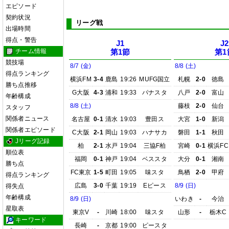
エピソード
契約状況
リーグ戦
出場時間
得点・警告
J1
J2
チーム情報
第1節
第1
競技場
8/7 (金)
8/8 (土)
得点ランキング
横浜FM
3-4
鹿島
19:26
MUFG国立
札幌
2-0
徳島
勝ち点推移
G大阪
4-3
浦和
19:33
パナスタ
八戸
2-0
富山
年齢構成
8/8 (土)
藤枝
2-0
仙台
スタッフ
関係者ニュース
名古屋
0-1
清水
19:03
豊田ス
大宮
1-0
新潟
関係者エピソード
C大阪
2-1
岡山
19:03
ハナサカ
磐田
1-1
秋田
Jリーグ記録
柏
2-1
水戸
19:04
三協F柏
宮崎
0-1
横浜FC
順位表
福岡
0-1
神戸
19:04
ベススタ
大分
0-1
湘南
勝ち点
FC東京
1-5
町田
19:05
味スタ
鳥栖
2-0
甲府
得点ランキング
広島
3-0
千葉
19:19
Eピース
8/9 (日)
得失点
年齢構成
8/9 (日)
いわき
-
今治
星取表
東京V
-
川崎
18:00
味スタ
山形
-
栃木C
キーワード
長崎
-
京都
19:00
ピースタ