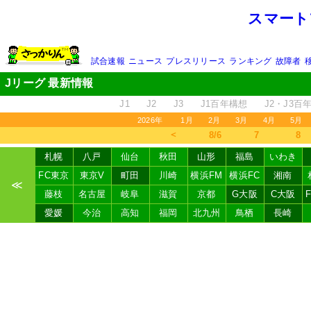
スマート
試合速報
ニュース
プレスリリース
ランキング
故障者
Jリーグ 最新情報
J1
J2
J3
J1百年構想
J2・J3百
2026年
1月
2月
3月
4月
5月
＜
8/6
7
8
札幌
八戸
仙台
秋田
山形
福島
いわき
FC東京
東京V
町田
川崎
横浜FM
横浜FC
湘南
≪
藤枝
名古屋
岐阜
滋賀
京都
G大阪
C大阪
愛媛
今治
高知
福岡
北九州
鳥栖
長崎