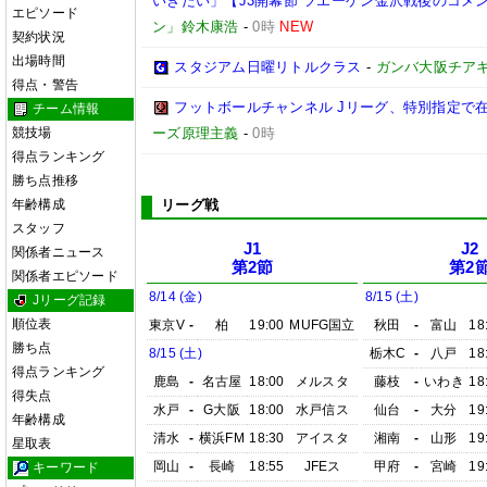
いきたい」【J3開幕節 ツエーゲン金沢戦後のコメント】(
エピソード
ン」鈴木康浩
-
0時
NEW
契約状況
出場時間
スタジアム日曜リトルクラス
-
ガンバ大阪チア
得点・警告
フットボールチャンネル Jリーグ、特別指定で
チーム情報
競技場
ーズ原理主義
-
0時
得点ランキング
勝ち点推移
年齢構成
リーグ戦
スタッフ
J1
J2
関係者ニュース
第2節
第2
関係者エピソード
8/14 (金)
8/15 (土)
Jリーグ記録
順位表
東京V
-
柏
19:00
MUFG国立
秋田
-
富山
18
勝ち点
8/15 (土)
栃木C
-
八戸
18
得点ランキング
鹿島
-
名古屋
18:00
メルスタ
藤枝
-
いわき
18
得失点
水戸
-
G大阪
18:00
水戸信ス
仙台
-
大分
19
年齢構成
清水
-
横浜FM
18:30
アイスタ
湘南
-
山形
19
星取表
岡山
-
長崎
18:55
JFEス
甲府
-
宮崎
19
キーワード