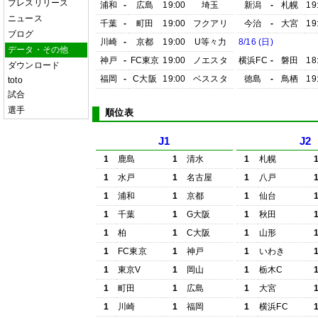
プレスリリース
浦和
-
広島
19:00
埼玉
新潟
-
札幌
19
ニュース
千葉
-
町田
19:00
フクアリ
今治
-
大宮
19
ブログ
川崎
-
京都
19:00
U等々力
8/16 (日)
データ・その他
神戸
-
FC東京
19:00
ノエスタ
横浜FC
-
磐田
18
ダウンロード
福岡
-
C大阪
19:00
ベススタ
徳島
-
鳥栖
19
toto
試合
選手
順位表
J1
J2
1
鹿島
1
清水
1
札幌
1
水戸
1
名古屋
1
八戸
1
浦和
1
京都
1
仙台
1
千葉
1
G大阪
1
秋田
1
柏
1
C大阪
1
山形
1
FC東京
1
神戸
1
いわき
1
東京V
1
岡山
1
栃木C
1
町田
1
広島
1
大宮
1
川崎
1
福岡
1
横浜FC