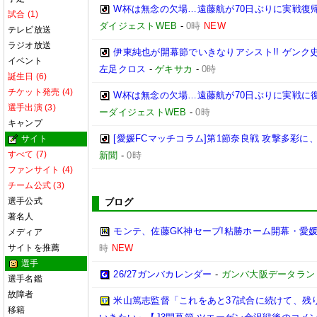
W杯は無念の欠場…遠藤航が70日ぶりに実戦復帰
試合 (1)
ダイジェストWEB
-
0時
NEW
テレビ放送
ラジオ放送
伊東純也が開幕節でいきなりアシスト!! ゲン
イベント
左足クロス
-
ゲキサカ
-
0時
誕生日 (6)
チケット発売 (4)
W杯は無念の欠場…遠藤航が70日ぶりに実戦に復
選手出演 (3)
ーダイジェストWEB
-
0時
キャンプ
[愛媛FCマッチコラム]第1節奈良戦 攻撃多彩
サイト
すべて (7)
新聞
-
0時
ファンサイト (4)
チーム公式 (3)
選手公式
ブログ
著名人
モンテ、佐藤GK神セーブ!粘勝ホーム開幕・愛媛
メディア
サイトを推薦
時
NEW
選手
26/27ガンバカレンダー
-
ガンバ大阪データランド(GA
選手名鑑
故障者
米山篤志監督「これをあと37試合に続けて、残
移籍