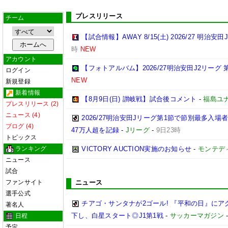
プレスリリース
チーム
【試合情報】AWAY 8/15(土) 2026/27 明治安田
時
NEW
アカウント
【フォトアルバム】2026/27明治安田J2リーグ 第
ログイン
NEW
新規登録
新着情報
【8月9日(日) 讃岐戦】試合後コメント
-
福島ユ
プレスリリース (2)
ニュース (4)
2026/27明治安田Jリーグ第1節で節別最多入場
ブログ (4)
47万人超を記録
-
Jリーグ
-
9日23時
トピックス
ランキング
VICTORY AUCTION実施のお知らせ
-
モンテデ
ニュース
試合
ファンサイト
ニュース
選手公式
チアゴ・サンタナが2ゴール! 『平和の日』に
著名人
下し、白星スタート◎J1第1戦
-
サッカーマガジン
日程
予定