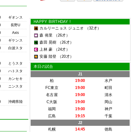
0
ギオンス
HAPPY BIRTHDAY !
0
長野U
カルリーニョス ジュニオ
（32才）
0
Axis
森 侑里
（26才）
0
ギケンス
森田 晃樹
（26才）
0
白波スタ
上林 豪
（24才）
安藤 陸登
（20才）
0
とうスタ
本日の試合
0
ハトスタ
J1
0
カンセキ
柏
19:00
水戸
0
ニンスタ
FC東京
19:00
町田
名古屋
19:00
清水
0
沖縄県陸
C大阪
19:00
岡山
福岡
19:00
神戸
広島
19:15
千葉
J2
札幌
14:45
徳島