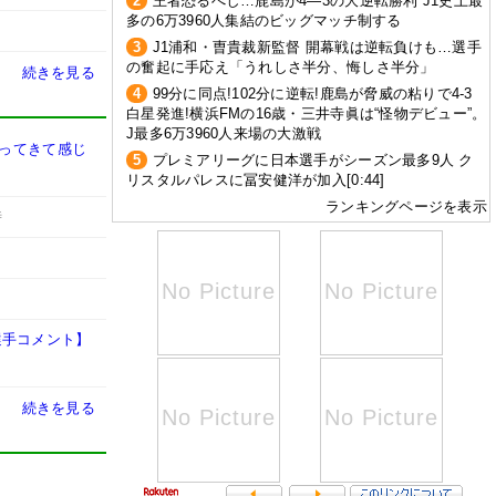
2
王者恐るべし…鹿島が4―3の大逆転勝利 J1史上最
多の6万3960人集結のビッグマッチ制する
3
J1浦和・曺貴裁新監督 開幕戦は逆転負けも…選手
の奮起に手応え「うれしさ半分、悔しさ半分」
続きを見る
4
99分に同点!102分に逆転!鹿島が脅威の粘りで4-3
白星発進!横浜FMの16歳・三井寺眞は“怪物デビュー”。
J最多6万3960人来場の大激戦
戻ってきて感じ
5
プレミアリーグに日本選手がシーズン最多9人 ク
リスタルパレスに冨安健洋が加入[0:44]
ランキングページを表示
時
選手コメント】
続きを見る