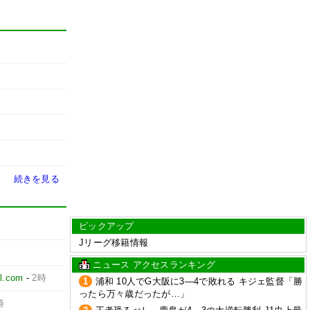
続きを見る
ピックアップ
Jリーグ移籍情報
ニュース アクセスランキング
l.com
-
2時
1
浦和 10人でG大阪に3―4で敗れる キジェ監督「勝
ったら万々歳だったが…」
時