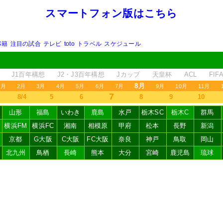
スマートフォン版はこちら
移籍
注目の試合
テレビ
toto
トラベル
スケジュール
J1百年構想
J2・J3百年構想
Jカップ
天皇杯
ACL
FI
8月
1月
2月
3月
4月
5月
6月
7月
9月
10月
11月
7
8/4
5
6
8
9
10
山形
福島
いわき
鹿島
水戸
栃木SC
栃木C
群馬
横浜FM
横浜FC
湘南
相模原
甲府
松本
長野
新潟
京都
G大阪
C大阪
FC大阪
奈良
神戸
鳥取
岡山
北九州
鳥栖
長崎
熊本
大分
宮崎
鹿児島
琉球