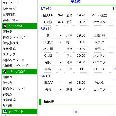
第1節
エピソード
8/7 (金)
8/
契約状況
出場時間
横浜FM
3-4
鹿島
19:26
MUFG国立
得点・警告
G大阪
4-3
浦和
19:33
パナスタ
チーム情報
8/8 (土)
競技場
柏
-
水戸
19:00
三協F柏
得点ランキング
FC東京
-
町田
19:00
味スタ
勝ち点推移
年齢構成
名古屋
-
清水
19:00
豊田ス
スタッフ
C大阪
-
岡山
19:00
ハナサカ
関係者ニュース
福岡
-
神戸
19:00
ベススタ
関係者エピソード
広島
-
千葉
19:15
Eピース
8/
Jリーグ記録
8/9 (日)
順位表
東京V
-
川崎
18:00
味スタ
勝ち点
得点ランキング
長崎
-
京都
19:00
ピースタ
得失点
年齢構成
順位表
星取表
キーワード
J1