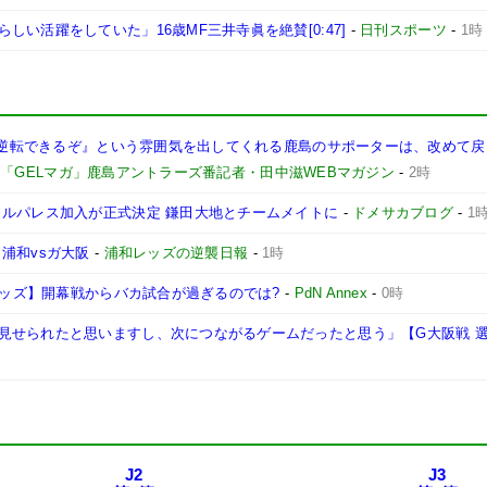
い活躍をしていた」16歳MF三井寺眞を絶賛[0:47]
-
日刊スポーツ
-
1時
も『逆転できるぞ』という雰囲気を出してくれる鹿島のサポーターは、改めて
-
「GELマガ」鹿島アントラーズ番記者・田中滋WEBマガジン
-
2時
タルパレス加入が正式決定 鎌田大地とチームメイトに
-
ドメサカブログ
-
1
浦和vsガ大阪
-
浦和レッズの逆襲日報
-
1時
和レッズ】開幕戦からバカ試合が過ぎるのでは?
-
PdN Annex
-
0時
見せられたと思いますし、次につながるゲームだったと思う」【G大阪戦 
J2
J3