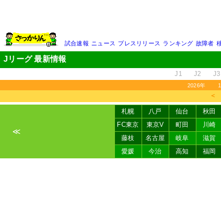
試合速報
ニュース
プレスリリース
ランキング
故障者
Jリーグ 最新情報
J1
J2
J3
2026年
＜
札幌
八戸
仙台
秋田
FC東京
東京V
町田
川崎
≪
藤枝
名古屋
岐阜
滋賀
愛媛
今治
高知
福岡