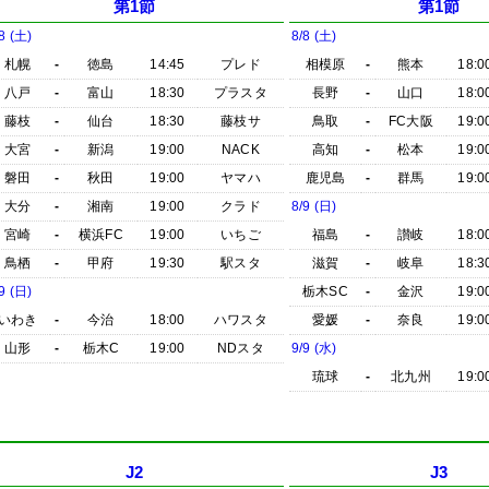
第1節
第1節
8 (土)
8/8 (土)
札幌
-
徳島
14:45
プレド
相模原
-
熊本
18:0
八戸
-
富山
18:30
プラスタ
長野
-
山口
18:0
藤枝
-
仙台
18:30
藤枝サ
鳥取
-
FC大阪
19:0
大宮
-
新潟
19:00
NACK
高知
-
松本
19:0
磐田
-
秋田
19:00
ヤマハ
鹿児島
-
群馬
19:0
大分
-
湘南
19:00
クラド
8/9 (日)
宮崎
-
横浜FC
19:00
いちご
福島
-
讃岐
18:0
鳥栖
-
甲府
19:30
駅スタ
滋賀
-
岐阜
18:3
9 (日)
栃木SC
-
金沢
19:0
いわき
-
今治
18:00
ハワスタ
愛媛
-
奈良
19:0
山形
-
栃木C
19:00
NDスタ
9/9 (水)
琉球
-
北九州
19:0
J2
J3