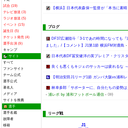
試合 (19)
【横浜】日本代表森保一監督が「本当に素晴らし
テレビ放送 (3)
ラジオ放送 (5)
イベント (15)
ブログ
誕生日 (5)
チケット発売 (4)
DF37広瀬陸斗「3-1であの時間になって
選手出演 (9)
ました」/【コメント】J1第1節 横浜FM対鹿島
キャンプ
日本代表DF冨安健洋の英プレミア・クリス
サイト
すべて
良くも悪くもキジェのサッカーは疲れるな ～
ファンサイト
チーム公式
【明治安田J1リーグ1節 ガンバ大阪vs浦
選手公式
著名人
林幸多郎「サポーターに、自分たちの姿勢は
メディア
-
浦レポ by 浦和フットボール通信
-
0時
サイトを推薦
選手
選手名鑑
リーグ戦
故障者
J1
移籍