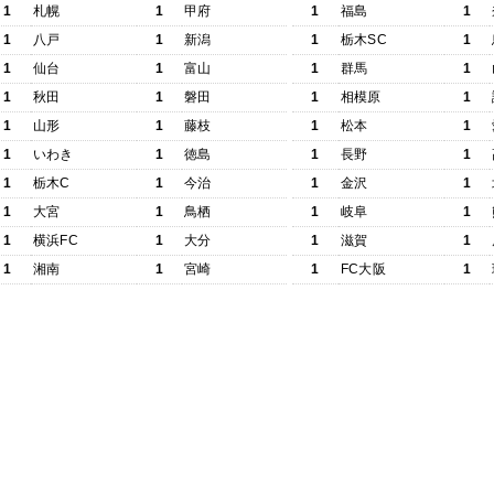
1
札幌
1
甲府
1
福島
1
1
八戸
1
新潟
1
栃木SC
1
1
仙台
1
富山
1
群馬
1
1
秋田
1
磐田
1
相模原
1
1
山形
1
藤枝
1
松本
1
1
いわき
1
徳島
1
長野
1
1
栃木C
1
今治
1
金沢
1
1
大宮
1
鳥栖
1
岐阜
1
1
横浜FC
1
大分
1
滋賀
1
1
湘南
1
宮崎
1
FC大阪
1