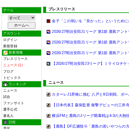
プレスリリース
チーム
金子「この戦いを『良かった』というために
2026/27明治安田J1リーグ 第1節 鹿島ア
アカウント
ログイン
2026/27明治安田J1リーグ 第1節 鹿島ア
新規登録
新着情報
2026/27明治安田J1リーグ 第1節 鹿島ア
プレスリリース
【2026/27明治安田J3リーグ】ミライロチ
ニュース (1)
ブログ
トピックス
ニュース
ランキング
ニュース
カターレJ1昇格に挑む 八戸と8日初戦、ボ
試合
ファンサイト
【日本代表】森保監督 衝撃デビューの三井
選手公式
横浜FMと鹿島のJリーグ開幕戦は4-3の大熱
著名人
日程
【鹿島】DF広瀬陸斗「鹿島の若いやつらの方が
予定