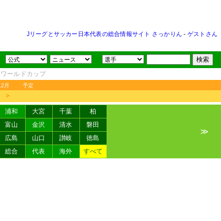
Jリーグとサッカー日本代表の総合情報サイト さっかりん
-
ゲストさん
FAワールドカップ
12月
予定
＞
浦和
大宮
千葉
柏
富山
金沢
清水
磐田
≫
広島
山口
讃岐
徳島
総合
代表
海外
すべて