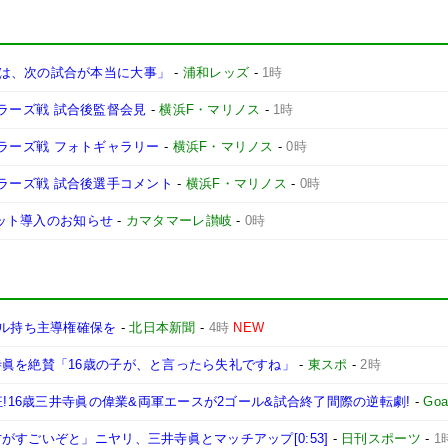
は、次の試合が本当に大事」
-
浦和レッズ
-
1時
ントラーズ戦 試合後監督会見
-
横浜F・マリノス
-
1時
ントラーズ戦 フォトギャラリー
-
横浜F・マリノス
-
0時
ントラーズ戦 試合後選手コメント
-
横浜F・マリノス
-
0時
ケット導入のお知らせ
-
カマタマーレ讃岐
-
0時
ール持ち主導権確保を
-
北日本新聞
-
4時
NEW
寺眞を絶賛「16歳の子が、と言ったら失礼ですね」
-
東スポ
-
2時
狂!16歳三井寺眞の偉業&両軍エースが2ゴール&試合終了間際の逆転劇!
-
Goa
すごいぞと」ニヤリ、三井寺眞とマッチアップ[0:53]
-
日刊スポーツ
-
1