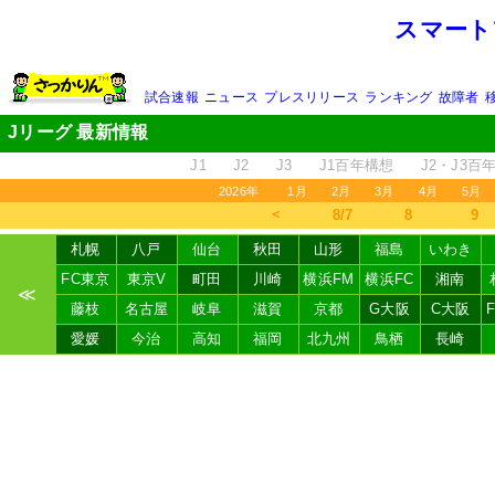
スマート
試合速報
ニュース
プレスリリース
ランキング
故障者
Jリーグ 最新情報
J1
J2
J3
J1百年構想
J2・J3百
2026年
1月
2月
3月
4月
5月
＜
8/7
8
9
札幌
八戸
仙台
秋田
山形
福島
いわき
FC東京
東京V
町田
川崎
横浜FM
横浜FC
湘南
≪
藤枝
名古屋
岐阜
滋賀
京都
G大阪
C大阪
愛媛
今治
高知
福岡
北九州
鳥栖
長崎