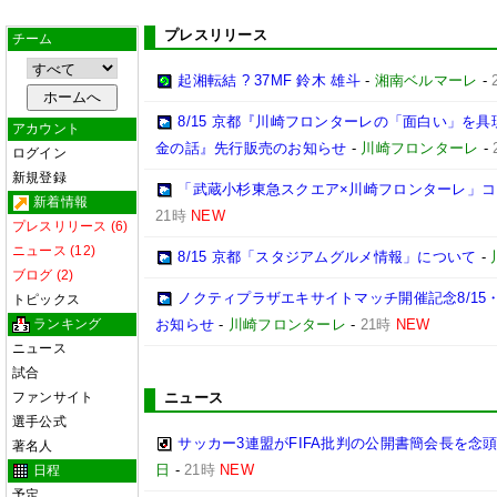
プレスリリース
チーム
起湘転結 ? 37MF 鈴木 雄斗
-
湘南ベルマーレ
-
8/15 京都『川崎フロンターレの「面白い」を
アカウント
金の話』先行販売のお知らせ
-
川崎フロンターレ
-
ログイン
新規登録
「武蔵小杉東急スクエア×川崎フロンターレ」
新着情報
21時
NEW
プレスリリース (6)
ニュース (12)
8/15 京都「スタジアムグルメ情報」について
-
ブログ (2)
ノクティプラザエキサイトマッチ開催記念8/15
トピックス
ランキング
お知らせ
-
川崎フロンターレ
-
21時
NEW
ニュース
試合
ファンサイト
ニュース
選手公式
サッカー3連盟がFIFA批判の公開書簡会長を念
著名人
日
-
21時
NEW
日程
予定