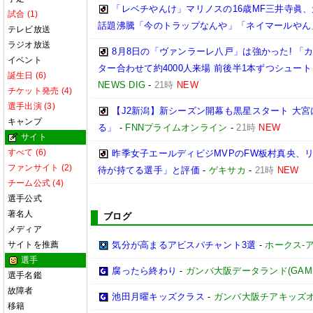
「レベチやんけ」マリノスの16歳MF三井寺眞、
試合 (1)
話題沸騰「今のトラップなんや」「ネイマールやん
テレビ放送
ラジオ放送
8月8日の「ヴァンラーレ八戸」は強かった! 
イベント
ター合わせて約4000人来場 前後半1本ずつシュー
誕生日 (6)
NEWS DIG
-
21時
NEW
チケット発売 (4)
選手出演 (3)
【J2新潟】新シーズン開幕も黒星スタート 大宮
キャンプ
る」
-
FNNプライムオンライン
-
21時
NEW
サイト
すべて (6)
昨季女子エールディビジMVPのFW板村真央、リ
ファンサイト (2)
待が持てる選手」と評価
-
ゲキサカ
-
21時
NEW
チーム公式 (4)
選手公式
著名人
ブログ
メディア
サイトを推薦
気分が高まるアビスパチャント3選
-
ホークス-ア
選手
腐ったら終わり
-
ガンバ大阪データランド(GAMBA O
選手名鑑
故障者
池田月曜キッズクラス
-
ガンバ大阪チアキッズ
移籍