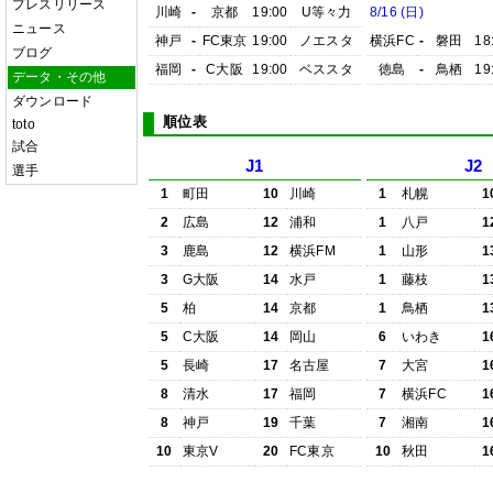
プレスリリース
川崎
-
京都
19:00
U等々力
8/16 (日)
ニュース
神戸
-
FC東京
19:00
ノエスタ
横浜FC
-
磐田
18
ブログ
福岡
-
C大阪
19:00
ベススタ
徳島
-
鳥栖
19
データ・その他
ダウンロード
順位表
toto
試合
J1
J2
選手
1
町田
10
川崎
1
札幌
1
2
広島
12
浦和
1
八戸
1
3
鹿島
12
横浜FM
1
山形
1
3
G大阪
14
水戸
1
藤枝
1
5
柏
14
京都
1
鳥栖
1
5
C大阪
14
岡山
6
いわき
1
5
長崎
17
名古屋
7
大宮
1
8
清水
17
福岡
7
横浜FC
1
8
神戸
19
千葉
7
湘南
1
10
東京V
20
FC東京
10
秋田
1