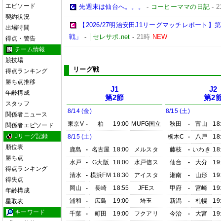
エピソード
先週末は仙台へ。。。
-
コーヒーママの日記
-
2
契約状況
【2026/27明治安田J1リーグマッチレポート
出場時間
戦」
-
│セレサポ.net
-
21時
NEW
得点・警告
チーム情報
競技場
リーグ戦
得点ランキング
勝ち点推移
J1
J2
年齢構成
第2節
第2
スタッフ
8/14 (金)
8/15 (土)
関係者ニュース
東京V
-
柏
19:00
MUFG国立
秋田
-
富山
18
関係者エピソード
Jリーグ記録
8/15 (土)
栃木C
-
八戸
18
順位表
鹿島
-
名古屋
18:00
メルスタ
藤枝
-
いわき
18
勝ち点
水戸
-
G大阪
18:00
水戸信ス
仙台
-
大分
19
得点ランキング
清水
-
横浜FM
18:30
アイスタ
湘南
-
山形
19
得失点
岡山
-
長崎
18:55
JFEス
甲府
-
宮崎
19
年齢構成
浦和
-
広島
19:00
埼玉
新潟
-
札幌
19
星取表
キーワード
千葉
-
町田
19:00
フクアリ
今治
-
大宮
19