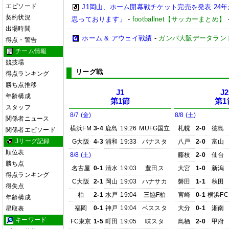
エピソード
J1岡山、ホーム開幕戦チケット完売を発表 24
契約状況
思っております」
-
footballnet【サッカーまとめ】
出場時間
ホーム & アウェイ戦績
-
ガンバ大阪データランド(GA
得点・警告
チーム情報
競技場
リーグ戦
得点ランキング
勝ち点推移
J1
J2
年齢構成
第1節
第1
スタッフ
8/7 (金)
8/8 (土)
関係者ニュース
横浜FM
3-4
鹿島
19:26
MUFG国立
札幌
2-0
徳島
関係者エピソード
Jリーグ記録
G大阪
4-3
浦和
19:33
パナスタ
八戸
2-0
富山
順位表
8/8 (土)
藤枝
2-0
仙台
勝ち点
名古屋
0-1
清水
19:03
豊田ス
大宮
1-0
新潟
得点ランキング
C大阪
2-1
岡山
19:03
ハナサカ
磐田
1-1
秋田
得失点
柏
2-1
水戸
19:04
三協F柏
宮崎
0-1
横浜FC
年齢構成
福岡
0-1
神戸
19:04
ベススタ
大分
0-1
湘南
星取表
キーワード
FC東京
1-5
町田
19:05
味スタ
鳥栖
2-0
甲府