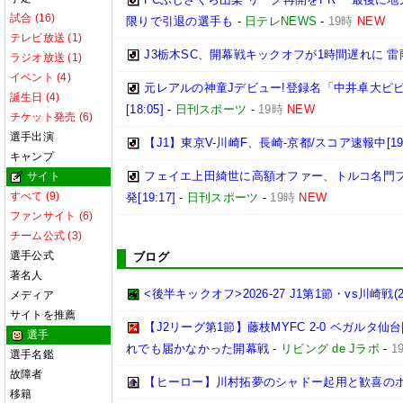
試合 (16)
限りで引退の選手も
-
日テレNEWS
-
19時
NEW
テレビ放送 (1)
J3栃木SC、開幕戦キックオフが1時間遅れに 
ラジオ放送 (1)
イベント (4)
元レアルの神童Jデビュー!登録名「中井卓大ピ
誕生日 (4)
[18:05]
-
日刊スポーツ
-
19時
NEW
チケット発売 (6)
選手出演
【J1】東京V-川崎F、長崎-京都/スコア速報中[19:
キャンプ
フェイエ上田綺世に高額オファー、トルコ名門
サイト
すべて (9)
発[19:17]
-
日刊スポーツ
-
19時
NEW
ファンサイト (6)
チーム公式 (3)
選手公式
ブログ
著名人
<後半キックオフ>2026-27 J1第1節・vs川崎戦(202
メディア
サイトを推薦
【J2リーグ第1節】藤枝MYFC 2-0 ベガルタ
選手
れでも届かなかった開幕戦
-
リビング de Jラボ
-
1
選手名鑑
故障者
【ヒーロー】川村拓夢のシャドー起用と歓喜の
移籍