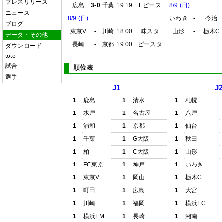
プレスリリース
広島
3-0
千葉
19:19
Eピース
8/9 (日)
ニュース
8/9 (日)
いわき
-
今治
ブログ
東京V
-
川崎
18:00
味スタ
山形
-
栃木C
データ・その他
長崎
-
京都
19:00
ピースタ
ダウンロード
toto
試合
順位表
選手
J1
J
1
鹿島
1
清水
1
札幌
1
水戸
1
名古屋
1
八戸
1
浦和
1
京都
1
仙台
1
千葉
1
G大阪
1
秋田
1
柏
1
C大阪
1
山形
1
FC東京
1
神戸
1
いわき
1
東京V
1
岡山
1
栃木C
1
町田
1
広島
1
大宮
1
川崎
1
福岡
1
横浜FC
1
横浜FM
1
長崎
1
湘南