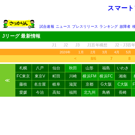
スマート
試合速報
ニュース
プレスリリース
ランキング
故障者
Jリーグ 最新情報
J1
J2
J3
J1百年構想
J2・J3百
2026年
1月
2月
3月
4月
5月
＜
8/6
7
8
札幌
八戸
仙台
秋田
山形
福島
いわき
FC東京
東京V
町田
川崎
横浜FM
横浜FC
湘南
≪
藤枝
名古屋
岐阜
滋賀
京都
G大阪
C大阪
愛媛
今治
高知
福岡
北九州
鳥栖
長崎