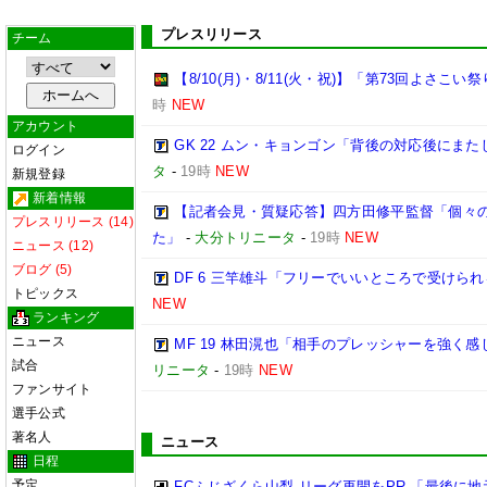
プレスリリース
チーム
【8/10(月)・8/11(火・祝)】「第73回よさこ
時
NEW
アカウント
GK 22 ムン・キョンゴン「背後の対応後にま
ログイン
タ
-
19時
NEW
新規登録
新着情報
【記者会見・質疑応答】四方田修平監督「個々
プレスリリース (14)
た」
-
大分トリニータ
-
19時
NEW
ニュース (12)
ブログ (5)
DF 6 三竿雄斗「フリーでいいところで受けら
トピックス
NEW
ランキング
ニュース
MF 19 林田滉也「相手のプレッシャーを強く
試合
リニータ
-
19時
NEW
ファンサイト
選手公式
著名人
ニュース
日程
予定
FCふじざくら山梨 リーグ再開をPR 「最後に