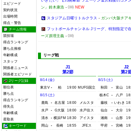
いきたい」【J3開幕節 ツエーゲン金沢戦後のコメント】(
エピソード
ン」鈴木康浩
-
0時
NEW
契約状況
出場時間
スタジアム日曜リトルクラス
-
ガンバ大阪チア
得点・警告
フットボールチャンネル Jリーグ、特別指定で
チーム情報
競技場
ーズ原理主義
-
0時
得点ランキング
勝ち点推移
年齢構成
リーグ戦
スタッフ
J1
J2
関係者ニュース
第2節
第2
関係者エピソード
8/14 (金)
8/15 (土)
Jリーグ記録
順位表
東京V
-
柏
19:00
MUFG国立
秋田
-
富山
18
勝ち点
8/15 (土)
栃木C
-
八戸
18
得点ランキング
鹿島
-
名古屋
18:00
メルスタ
藤枝
-
いわき
18
得失点
水戸
-
G大阪
18:00
水戸信ス
仙台
-
大分
19
年齢構成
清水
-
横浜FM
18:30
アイスタ
湘南
-
山形
19
星取表
岡山
-
長崎
18:55
JFEス
甲府
-
宮崎
19
キーワード