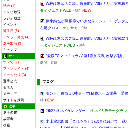
W杯は無念の欠場…遠藤航が70日ぶりに実戦復帰
試合 (1)
ダイジェストWEB
-
0時
NEW
テレビ放送
ラジオ放送
伊東純也が開幕節でいきなりアシスト!! ゲン
イベント
左足クロス
-
ゲキサカ
-
0時
誕生日 (6)
チケット発売 (4)
W杯は無念の欠場…遠藤航が70日ぶりに実戦に復
選手出演 (3)
ーダイジェストWEB
-
0時
キャンプ
[愛媛FCマッチコラム]第1節奈良戦 攻撃多彩
サイト
すべて (7)
新聞
-
0時
ファンサイト (4)
チーム公式 (3)
選手公式
ブログ
著名人
モンテ、佐藤GK神セーブ!粘勝ホーム開幕・愛媛
メディア
サイトを推薦
時
NEW
選手
26/27ガンバカレンダー
-
ガンバ大阪データランド(GA
選手名鑑
故障者
米山篤志監督「これをあと37試合に続けて、残
移籍