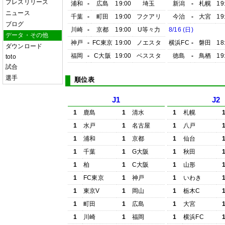
プレスリリース
浦和
-
広島
19:00
埼玉
新潟
-
札幌
19
ニュース
千葉
-
町田
19:00
フクアリ
今治
-
大宮
19
ブログ
川崎
-
京都
19:00
U等々力
8/16 (日)
データ・その他
神戸
-
FC東京
19:00
ノエスタ
横浜FC
-
磐田
18
ダウンロード
福岡
-
C大阪
19:00
ベススタ
徳島
-
鳥栖
19
toto
試合
選手
順位表
J1
J2
1
鹿島
1
清水
1
札幌
1
水戸
1
名古屋
1
八戸
1
浦和
1
京都
1
仙台
1
千葉
1
G大阪
1
秋田
1
柏
1
C大阪
1
山形
1
FC東京
1
神戸
1
いわき
1
東京V
1
岡山
1
栃木C
1
町田
1
広島
1
大宮
1
川崎
1
福岡
1
横浜FC