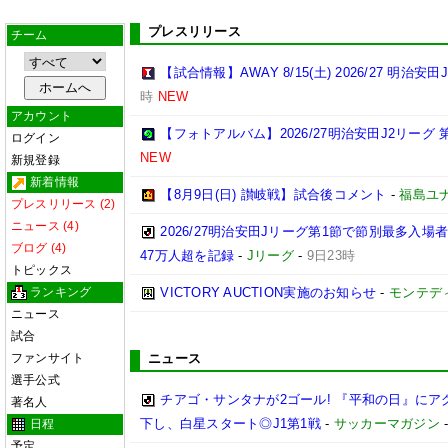
プレスリリース
チーム
【試合情報】AWAY 8/15(土) 2026/27 明治安田
時
NEW
アカウント
【フォトアルバム】2026/27明治安田J2リーグ 第
ログイン
NEW
新規登録
新着情報
【8月9日(日) 讃岐戦】試合後コメント
-
福島ユ
プレスリリース (2)
ニュース (4)
2026/27明治安田Jリーグ第1節で節別最多入場
ブログ (4)
47万人超を記録
-
Jリーグ
-
9日23時
トピックス
ランキング
VICTORY AUCTION実施のお知らせ
-
モンテデ
ニュース
試合
ファンサイト
ニュース
選手公式
チアゴ・サンタナが2ゴール! 『平和の日』に
著名人
下し、白星スタート◎J1第1戦
-
サッカーマガジン
日程
予定