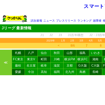
スマート
試合速報
ニュース
プレスリリース
ランキング
故障者
Jリーグ 最新情報
J1
J2
J3
J1百年構想
J2・J3百
2026年
1月
2月
3月
4月
5月
＜
8/6
7
8
札幌
八戸
仙台
秋田
山形
福島
いわき
FC東京
東京V
町田
川崎
横浜FM
横浜FC
湘南
≪
藤枝
名古屋
岐阜
滋賀
京都
G大阪
C大阪
愛媛
今治
高知
福岡
北九州
鳥栖
長崎