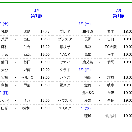
J2
J3
第1節
第1節
8 (土)
8/8 (土)
札幌
-
徳島
14:45
プレド
相模原
-
熊本
18:0
八戸
-
富山
18:30
プラスタ
長野
-
山口
18:0
藤枝
-
仙台
18:30
藤枝サ
鳥取
-
FC大阪
19:0
大宮
-
新潟
19:00
NACK
高知
-
松本
19:0
磐田
-
秋田
19:00
ヤマハ
鹿児島
-
群馬
19:0
大分
-
湘南
19:00
クラド
8/9 (日)
宮崎
-
横浜FC
19:00
いちご
福島
-
讃岐
18:0
鳥栖
-
甲府
19:30
駅スタ
滋賀
-
岐阜
18:3
9 (日)
栃木SC
-
金沢
19:0
いわき
-
今治
18:00
ハワスタ
愛媛
-
奈良
19:0
山形
-
栃木C
19:00
NDスタ
9/9 (水)
琉球
-
北九州
19:0