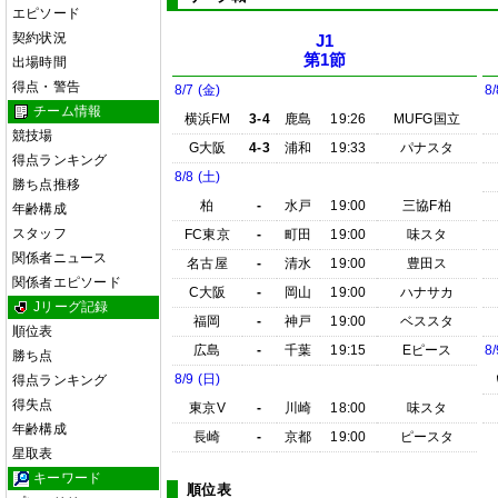
エピソード
契約状況
J1
第1節
出場時間
得点・警告
8/7 (金)
8/
チーム情報
横浜FM
3-4
鹿島
19:26
MUFG国立
競技場
G大阪
4-3
浦和
19:33
パナスタ
得点ランキング
8/8 (土)
勝ち点推移
柏
-
水戸
19:00
三協F柏
年齢構成
スタッフ
FC東京
-
町田
19:00
味スタ
関係者ニュース
名古屋
-
清水
19:00
豊田ス
関係者エピソード
C大阪
-
岡山
19:00
ハナサカ
Jリーグ記録
福岡
-
神戸
19:00
ベススタ
順位表
広島
-
千葉
19:15
Eピース
8/
勝ち点
8/9 (日)
得点ランキング
得失点
東京V
-
川崎
18:00
味スタ
年齢構成
長崎
-
京都
19:00
ピースタ
星取表
キーワード
順位表