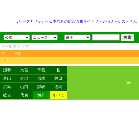
Jリーグとサッカー日本代表の総合情報サイト さっかりん
-
ゲストさん
FAワールドカップ
12月
予定
＞
浦和
大宮
千葉
柏
富山
金沢
清水
磐田
≫
広島
山口
讃岐
徳島
総合
代表
海外
すべて