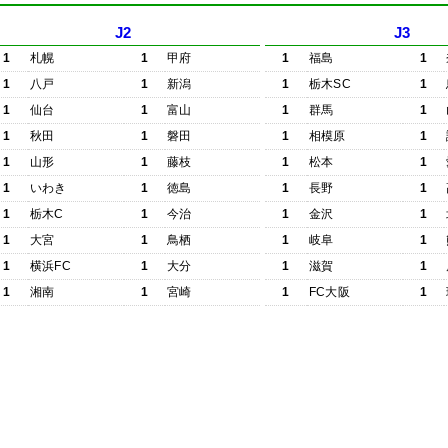
J2
J3
1
札幌
1
甲府
1
福島
1
1
八戸
1
新潟
1
栃木SC
1
1
仙台
1
富山
1
群馬
1
1
秋田
1
磐田
1
相模原
1
1
山形
1
藤枝
1
松本
1
1
いわき
1
徳島
1
長野
1
1
栃木C
1
今治
1
金沢
1
1
大宮
1
鳥栖
1
岐阜
1
1
横浜FC
1
大分
1
滋賀
1
1
湘南
1
宮崎
1
FC大阪
1