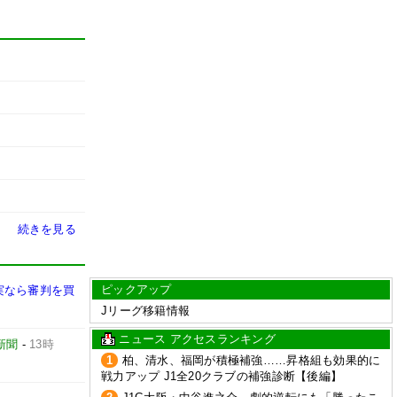
続きを見る
ピックアップ
実なら審判を買
Jリーグ移籍情報
ニュース アクセスランキング
新聞
-
13時
1
柏、清水、福岡が積極補強……昇格組も効果的に
戦力アップ J1全20クラブの補強診断【後編】