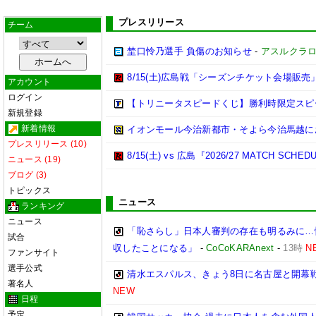
プレスリリース
チーム
埜口怜乃選手 負傷のお知らせ
-
アスルクラ
8/15(土)広島戦「シーズンチケット会場販売
アカウント
ログイン
【トリニータスピードくじ】勝利時限定スピ
新規登録
新着情報
イオンモール今治新都市・そよら今治馬越に
プレスリリース (10)
8/15(土) vs 広島『2026/27 MATCH 
ニュース (19)
ブログ (3)
トピックス
ニュース
ランキング
ニュース
「恥さらし」日本人審判の存在も明るみに…
試合
収したことになる」
-
CoCoKARAnext
-
13時
N
ファンサイト
選手公式
清水エスパルス、きょう8日に名古屋と開幕戦
著名人
NEW
日程
予定