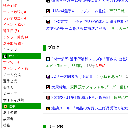
韓国サッカー協会 過去に日本人を含む外国人
試合 (19)
U18の4選手をトップチーム登録
-
宇部日報
テレビ放送 (3)
ラジオ放送 (5)
【FC東京】「今まで見たW杯とは違う感覚
イベント (16)
の復活がチームをさらに前進させる!
-
サッカー
誕生日 (5)
チケット発売 (4)
選手出演 (9)
ブログ
キャンプ
サイト
#林幸多郎 選手(#浦和レッズ)/「曺さん
すべて (6)
ルビアTimes」郡司聡
-
13時
NEW
ファンサイト (5)
チーム公式
J2リーグ開幕あけおめ!!
-
くうねるあるび
-
選手公式
大泉緑地
-
森岡茂オフィシャルブログ「優しいブログ
著名人
メディア
2026/27 J1第1節 横浜FMvs鹿島戦
-
鹿島の空
サイトを推薦
選手
迷惑メール 『商品のお買い上げ品受取可能
選手名鑑
故障者
移籍
リーグ戦