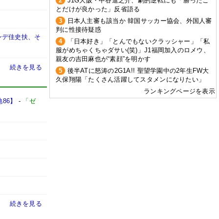
2
J1G大阪・中谷進之介、劇的逆転にも「勝ったこ
とだけが良かった」反省語る
3
日本人主審も該当か 韓国サッカー協会、外国人審
判に性接待疑惑
ンデ佳史扶、そ
4
「日本好き」「とんでもないクラッシャー」「私
服がめちゃくちゃダサい(笑)」J1福岡加入のロメウ、
親友の吉田麻也が“素顔”を明かす
続きを見る
5
後半ATに怒涛の2G1A!! 聖望学園中の2年生FW大
久保翔陽「たくさん活躍してスタメンになりたい」
ランキングページを表示
86】
-
「ゼ
続きを見る