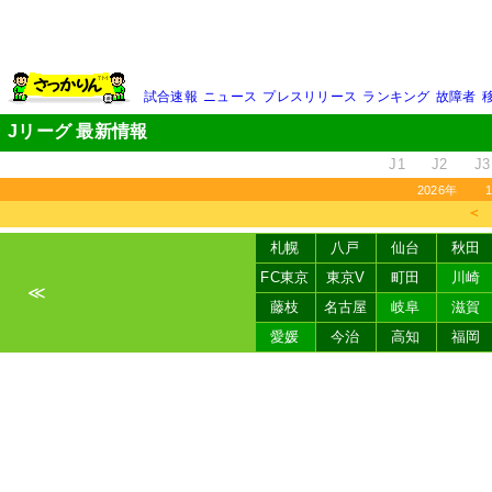
試合速報
ニュース
プレスリリース
ランキング
故障者
Jリーグ 最新情報
J1
J2
J3
2026年
＜
札幌
八戸
仙台
秋田
FC東京
東京V
町田
川崎
≪
藤枝
名古屋
岐阜
滋賀
愛媛
今治
高知
福岡