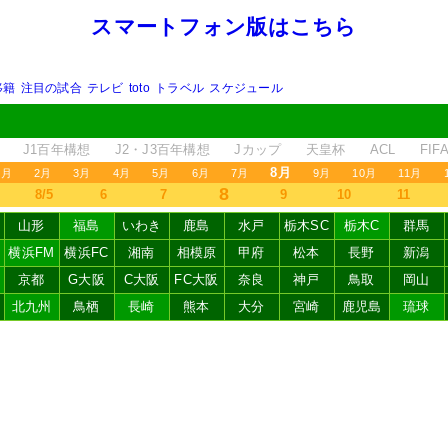
スマートフォン版はこちら
移籍
注目の試合
テレビ
toto
トラベル
スケジュール
J1百年構想
J2・J3百年構想
Jカップ
天皇杯
ACL
FI
8月
1月
2月
3月
4月
5月
6月
7月
9月
10月
11月
8
8/5
6
7
9
10
11
山形
福島
いわき
鹿島
水戸
栃木SC
栃木C
群馬
横浜FM
横浜FC
湘南
相模原
甲府
松本
長野
新潟
京都
G大阪
C大阪
FC大阪
奈良
神戸
鳥取
岡山
北九州
鳥栖
長崎
熊本
大分
宮崎
鹿児島
琉球