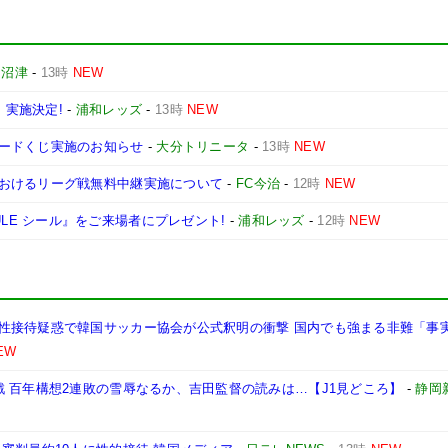
ロ沼津
-
13時
NEW
」実施決定!
-
浦和レッズ
-
13時
NEW
ードくじ実施のお知らせ
-
大分トリニータ
-
13時
NEW
おけるリーグ戦無料中継実施について
-
FC今治
-
12時
NEW
SCHEDULE シール』をご来場者にプレゼント!
-
浦和レッズ
-
12時
NEW
性接待疑惑で韓国サッカー協会が公式釈明の衝撃 国内でも強まる非難「事
EW
 百年構想2連敗の雪辱なるか、吉田監督の読みは…【J1見どころ】
-
静岡