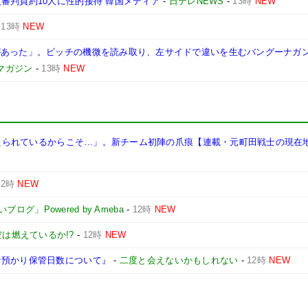
審判員約10人に性的接待 韓国メディア
-
日テレNEWS
-
13時
NEW
-
13時
NEW
があった」。ピッチの機微を読み取り、左サイドで違いを生むバングーナガ
マガジン
-
13時
NEW
に鍛えられているからこそ…」。新チーム初陣の爪痕【連載・元町田戦士の現在地
12時
NEW
」Powered by Ameba
-
12時
NEW
は燃えているか!?
-
12時
NEW
な預かり保管日数について』
-
二度と会えないかもしれない
-
12時
NEW