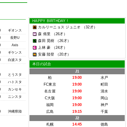
HAPPY BIRTHDAY !
カルリーニョス ジュニオ
（32才）
0
ギオンス
森 侑里
（26才）
0
長野U
森田 晃樹
（26才）
0
Axis
上林 豪
（24才）
0
ギケンス
安藤 陸登
（20才）
0
白波スタ
本日の試合
J1
0
とうスタ
柏
19:00
水戸
0
ハトスタ
FC東京
19:00
町田
0
カンセキ
名古屋
19:00
清水
0
ニンスタ
C大阪
19:00
岡山
福岡
19:00
神戸
0
沖縄県陸
広島
19:15
千葉
J2
札幌
14:45
徳島