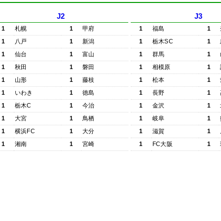
J2
J3
1
札幌
1
甲府
1
福島
1
1
八戸
1
新潟
1
栃木SC
1
1
仙台
1
富山
1
群馬
1
1
秋田
1
磐田
1
相模原
1
1
山形
1
藤枝
1
松本
1
1
いわき
1
徳島
1
長野
1
1
栃木C
1
今治
1
金沢
1
1
大宮
1
鳥栖
1
岐阜
1
1
横浜FC
1
大分
1
滋賀
1
1
湘南
1
宮崎
1
FC大阪
1