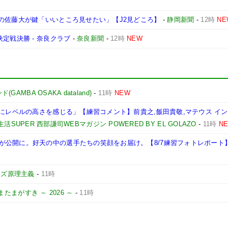
の佐藤大が鍵「いいところ見せたい」【J2見どころ】
-
静岡新聞
-
12時
NE
定戦決勝 - 奈良クラブ
-
奈良新聞
-
12時
NEW
AMBA OSAKA dataland)
-
11時
NEW
1にレベルの高さを感じる」【練習コメント】前貴之,飯田貴敬,マテウス イン
活SUPER 西部謙司WEBマガジン POWERED BY EL GOLAZO
-
11時
N
が公開に。好天の中の選手たちの笑顔をお届け。【8/7練習フォトレポート
ーズ原理主義
-
11時
またまがすき ～ 2026 ～
-
11時