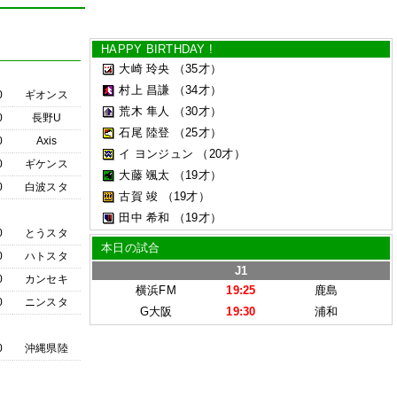
HAPPY BIRTHDAY !
大崎 玲央
（35才）
村上 昌謙
（34才）
0
ギオンス
荒木 隼人
（30才）
0
長野U
石尾 陸登
（25才）
0
Axis
イ ヨンジュン
（20才）
0
ギケンス
大藤 颯太
（19才）
0
白波スタ
古賀 竣
（19才）
田中 希和
（19才）
0
とうスタ
本日の試合
0
ハトスタ
J1
0
カンセキ
横浜FM
19:25
鹿島
0
ニンスタ
G大阪
19:30
浦和
0
沖縄県陸