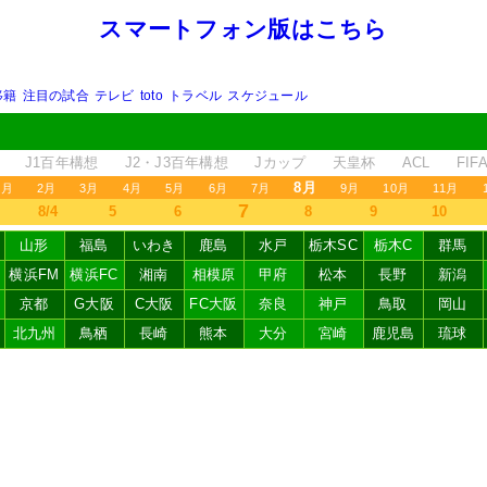
スマートフォン版はこちら
移籍
注目の試合
テレビ
toto
トラベル
スケジュール
J1百年構想
J2・J3百年構想
Jカップ
天皇杯
ACL
FI
8月
1月
2月
3月
4月
5月
6月
7月
9月
10月
11月
7
8/4
5
6
8
9
10
山形
福島
いわき
鹿島
水戸
栃木SC
栃木C
群馬
横浜FM
横浜FC
湘南
相模原
甲府
松本
長野
新潟
京都
G大阪
C大阪
FC大阪
奈良
神戸
鳥取
岡山
北九州
鳥栖
長崎
熊本
大分
宮崎
鹿児島
琉球