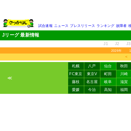
試合速報
ニュース
プレスリリース
ランキング
故障者
Jリーグ 最新情報
J1
J2
J3
2026年
＜
札幌
八戸
仙台
秋田
FC東京
東京V
町田
川崎
≪
藤枝
名古屋
岐阜
滋賀
愛媛
今治
高知
福岡