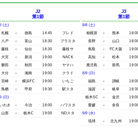
J2
J3
第1節
第1節
8 (土)
8/8 (土)
札幌
-
徳島
14:45
プレド
相模原
-
熊本
18:0
八戸
-
富山
18:30
プラスタ
長野
-
山口
18:0
藤枝
-
仙台
18:30
藤枝サ
鳥取
-
FC大阪
19:0
大宮
-
新潟
19:00
NACK
高知
-
松本
19:0
磐田
-
秋田
19:00
ヤマハ
鹿児島
-
群馬
19:0
大分
-
湘南
19:00
クラド
8/9 (日)
宮崎
-
横浜FC
19:00
いちご
福島
-
讃岐
18:0
鳥栖
-
甲府
19:30
駅スタ
滋賀
-
岐阜
18:3
9 (日)
栃木SC
-
金沢
19:0
いわき
-
今治
18:00
ハワスタ
愛媛
-
奈良
19:0
山形
-
栃木C
19:00
NDスタ
9/9 (水)
琉球
-
北九州
19:0