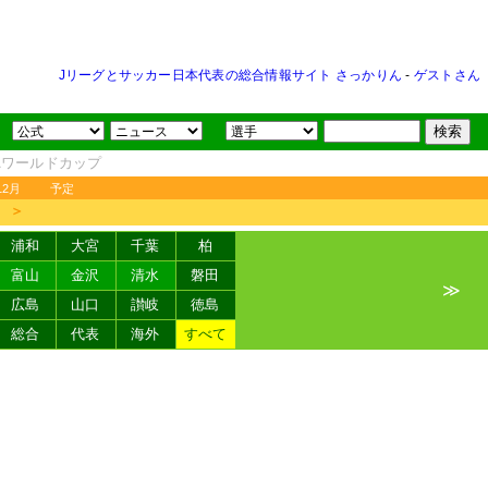
Jリーグとサッカー日本代表の総合情報サイト さっかりん
-
ゲストさん
FAワールドカップ
12月
予定
＞
浦和
大宮
千葉
柏
富山
金沢
清水
磐田
≫
広島
山口
讃岐
徳島
総合
代表
海外
すべて