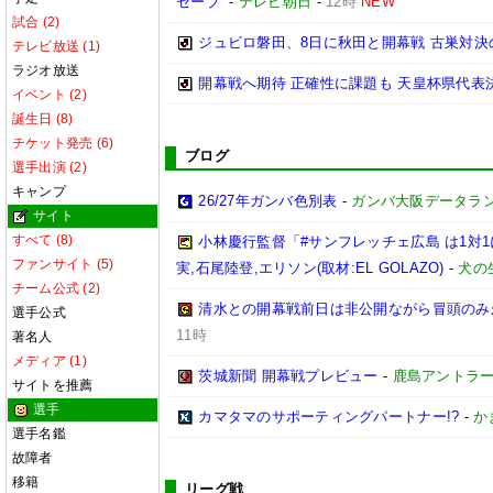
セーブ”
-
テレビ朝日
-
12時
NEW
試合 (2)
ジュビロ磐田、8日に秋田と開幕戦 古巣対決
テレビ放送 (1)
ラジオ放送
開幕戦へ期待 正確性に課題も 天皇杯県代表決
イベント (2)
誕生日 (8)
チケット発売 (6)
ブログ
選手出演 (2)
キャンプ
26/27年ガンバ色別表
-
ガンバ大阪データランド(G
サイト
すべて (8)
小林慶行監督「#サンフレッチェ広島 は1対
ファンサイト (5)
実,石尾陸登,エリソン(取材:EL GOLAZO)
-
犬の生
チーム公式 (2)
清水との開幕戦前日は非公開ながら冒頭のみ
選手公式
11時
著名人
メディア (1)
茨城新聞 開幕戦プレビュー
-
鹿島アントラ
サイトを推薦
選手
カマタマのサポーティングパートナー!?
-
か
選手名鑑
故障者
移籍
リーグ戦