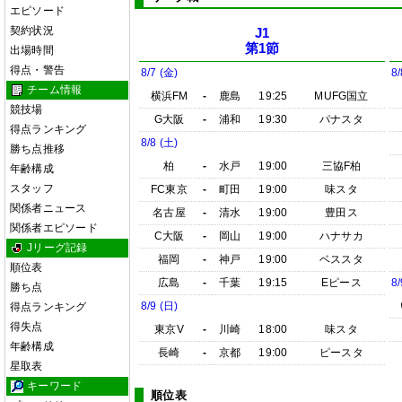
エピソード
契約状況
J1
第1節
出場時間
得点・警告
8/7 (金)
8/
チーム情報
横浜FM
-
鹿島
19:25
MUFG国立
競技場
G大阪
-
浦和
19:30
パナスタ
得点ランキング
8/8 (土)
勝ち点推移
柏
-
水戸
19:00
三協F柏
年齢構成
スタッフ
FC東京
-
町田
19:00
味スタ
関係者ニュース
名古屋
-
清水
19:00
豊田ス
関係者エピソード
C大阪
-
岡山
19:00
ハナサカ
Jリーグ記録
福岡
-
神戸
19:00
ベススタ
順位表
広島
-
千葉
19:15
Eピース
8/
勝ち点
8/9 (日)
得点ランキング
得失点
東京V
-
川崎
18:00
味スタ
年齢構成
長崎
-
京都
19:00
ピースタ
星取表
キーワード
順位表