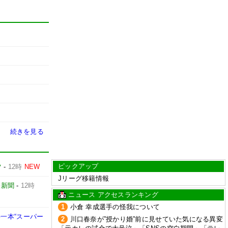
続きを見る
ピックアップ
ツ
-
12時
NEW
Jリーグ移籍情報
売新聞
-
12時
ニュース アクセスランキング
1
小倉 幸成選手の怪我について
一本“スーパー
2
川口春奈が”授かり婚”前に見せていた気になる異変