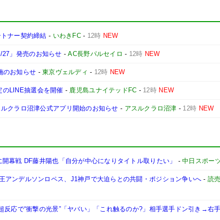
ートナー契約締結
-
いわきFC
-
12時
NEW
6/27」発売のお知らせ
-
AC長野パルセイロ
-
12時
NEW
実施のお知らせ
-
東京ヴェルディ
-
12時
NEW
定のLINE抽選会を開催
-
鹿児島ユナイテッドFC
-
12時
NEW
スルクラロ沼津公式アプリ開始のお知らせ
-
アスルクラロ沼津
-
12時
NEW
に開幕戦 DF藤井陽也「自分が中心になりタイトル取りたい」
-
中日スポー
王アンデルソンロペス、J1神戸で大迫らとの共闘・ポジション争いへ
-
読
超反応で“衝撃の光景”「ヤバい」「これ触るのか?」相手選手ドン引き→右手