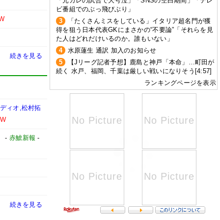
「元カレの試合で大号泣」「SNSの空白期間」「テレ
ビ番組でのぶっ飛びぶり」
W
3
「たくさんミスをしている」イタリア超名門が獲
得を狙う日本代表GKにまさかの“不要論”「それらを見
た人はどれだけいるのか。誰もいない」
4
水原蓮生 通訳 加入のお知らせ
続きを見る
5
【Jリーグ記者予想】鹿島と神戸「本命」…町田が
続く 水戸、福岡、千葉は厳しい戦いになりそう[4:57]
ランキングページを表示
ディオ,松村拓
EW
】
-
赤鯱新報
-
続きを見る