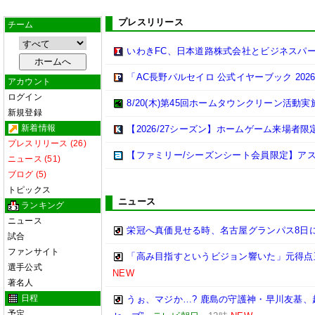
プレスリリース
チーム
いわきFC、日本道路株式会社とビジネスパ
「AC長野パルセイロ 公式イヤーブック 202
アカウント
ログイン
8/20(木)第45回ホームタウンクリーン活動
新規登録
新着情報
【2026/27シーズン】ホームゲーム来場者限
プレスリリース (26)
【ファミリー/シーズンシート会員限定】ア
ニュース (51)
ブログ (5)
トピックス
ニュース
ランキング
ニュース
栄冠へ真価見せる時、名古屋グランパス8日
試合
ファンサイト
「高み目指すというビジョン響いた」元得点
選手公式
NEW
著名人
日程
うぉ、マジか…? 鹿島の守護神・早川友基、
予定