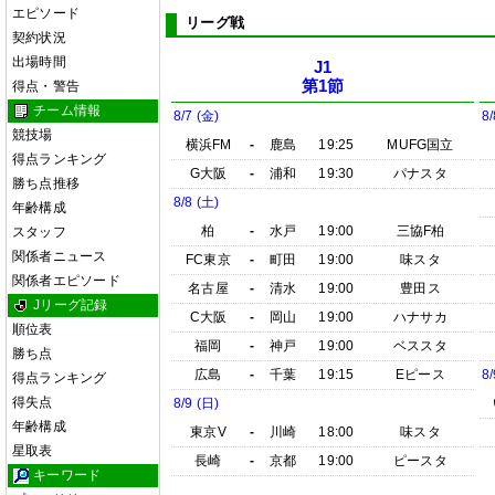
エピソード
リーグ戦
契約状況
出場時間
J1
第1節
得点・警告
チーム情報
8/7 (金)
8/
競技場
横浜FM
-
鹿島
19:25
MUFG国立
得点ランキング
G大阪
-
浦和
19:30
パナスタ
勝ち点推移
8/8 (土)
年齢構成
柏
-
水戸
19:00
三協F柏
スタッフ
関係者ニュース
FC東京
-
町田
19:00
味スタ
関係者エピソード
名古屋
-
清水
19:00
豊田ス
Jリーグ記録
C大阪
-
岡山
19:00
ハナサカ
順位表
福岡
-
神戸
19:00
ベススタ
勝ち点
広島
-
千葉
19:15
Eピース
8/
得点ランキング
得失点
8/9 (日)
年齢構成
東京V
-
川崎
18:00
味スタ
星取表
長崎
-
京都
19:00
ピースタ
キーワード