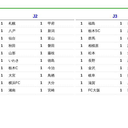
J2
J3
1
札幌
1
甲府
1
福島
1
1
八戸
1
新潟
1
栃木SC
1
1
仙台
1
富山
1
群馬
1
1
秋田
1
磐田
1
相模原
1
1
山形
1
藤枝
1
松本
1
1
いわき
1
徳島
1
長野
1
1
栃木C
1
今治
1
金沢
1
1
大宮
1
鳥栖
1
岐阜
1
1
横浜FC
1
大分
1
滋賀
1
1
湘南
1
宮崎
1
FC大阪
1