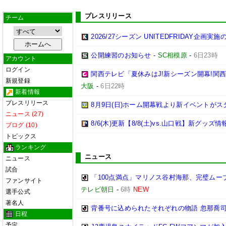
プレスリリース
チーム
2026/27シーズン UNITEDFRIDAY企画実
公開練習のお知らせ
-
SC相模原
-
6日23時
アカウント
ログイン
関西テレビ「夏休みはJ!新シーズン開幕!関
新規登録
大阪
-
6日22時
新着情報
プレスリリース
8月9日(日)ホーム開幕戦より新イベントがス
ニュース (27)
8/6(木)更新【8/8(土)vs.山口戦】新グッズ情
ブログ (10)
トピックス
ランキング
ニュース
ニュース
試合
「100点満点」マリノス谷村海那、完璧ムー
ファンサイト
テレビ朝日
-
6時
NEW
選手公式
著名人
背番号に込められたそれぞれの物語 忽那喬
日程
予定