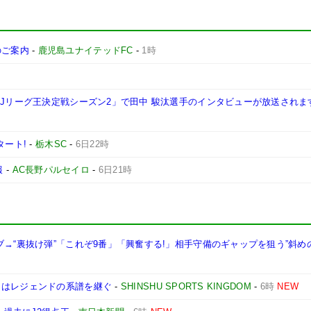
施のご案内
-
鹿児島ユナイテッドFC
-
1時
西Jリーグ王決定戦シーズン2」で田中 駿汰選手のインタビューが放送されま
タート!
-
栃木SC
-
6日22時
報
-
AC長野パルセイロ
-
6日21時
ブ→“裏抜け弾”「これぞ9番」「興奮する!」相手守備のギャップを狙う”斜め
司はレジェンドの系譜を継ぐ
-
SHINSHU SPORTS KINGDOM
-
6時
NEW