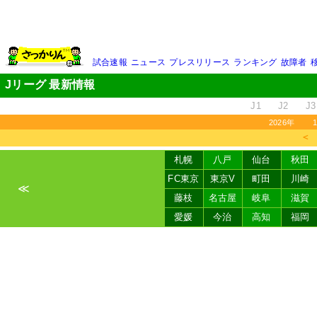
試合速報
ニュース
プレスリリース
ランキング
故障者
Jリーグ 最新情報
J1
J2
J3
2026年
＜
札幌
八戸
仙台
秋田
FC東京
東京V
町田
川崎
≪
藤枝
名古屋
岐阜
滋賀
愛媛
今治
高知
福岡