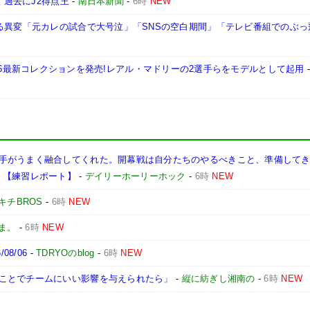
 過去にJ2得点王
-
南日本新聞
-
6時
NEW
なる異変「元カレの試合で大号泣」「SNSの空白期間」「テレビ番組でのぶっ
ボしたFW26最新コレクションを発売!レアル・マドリーの2選手らをモデルとして起用
手がうまく融合してくれた。開幕戦は自分たちのやるべきこと、準備して
】【練習レポート】
-
デイリーホーリーホック
-
6時
NEW
キチBROS
-
6時
NEW
ま。
-
6時
NEW
8/06
-
TDRYOのblog
-
6時
NEW
ことでチームにいい影響を与えられたら」
-
縦に紡ぎし湘南の
-
6時
NEW