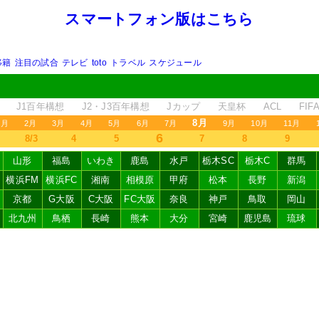
スマートフォン版はこちら
移籍
注目の試合
テレビ
toto
トラベル
スケジュール
J1百年構想
J2・J3百年構想
Jカップ
天皇杯
ACL
FI
8月
1月
2月
3月
4月
5月
6月
7月
9月
10月
11月
6
8/3
4
5
7
8
9
山形
福島
いわき
鹿島
水戸
栃木SC
栃木C
群馬
横浜FM
横浜FC
湘南
相模原
甲府
松本
長野
新潟
京都
G大阪
C大阪
FC大阪
奈良
神戸
鳥取
岡山
北九州
鳥栖
長崎
熊本
大分
宮崎
鹿児島
琉球