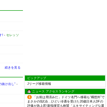
す!
-
セレッソ
続きを見る
ピックアップ
Jリーグ移籍情報
の抜け出し”
-
ニュース アクセスランキング
1
「お前は用済みだ」ドイツ名門へ移籍も“構想外”で
まさかの0試合…ひどい冷遇を受けた20歳日本人DFの
評価が急上昇!新指揮官も称賛「エキサイティングな選