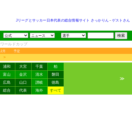
Jリーグとサッカー日本代表の総合情報サイト さっかりん
-
ゲストさん
FAワールドカップ
12月
予定
＞
浦和
大宮
千葉
柏
富山
金沢
清水
磐田
≫
広島
山口
讃岐
徳島
総合
代表
海外
すべて