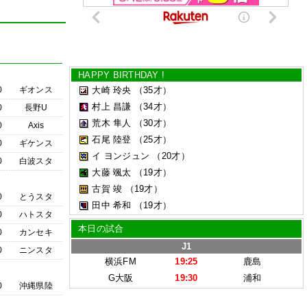
HAPPY BIRTHDAY !
0
ギオンス
大崎 玲央
（35才）
村上 昌謙
（34才）
0
長野U
荒木 隼人
（30才）
0
Axis
石尾 陸登
（25才）
0
ギケンス
イ ヨンジュン
（20才）
0
白波スタ
大藤 颯太
（19才）
古賀 竣
（19才）
0
とうスタ
田中 希和
（19才）
0
ハトスタ
本日の試合
0
カンセキ
J1
0
ニンスタ
横浜FM
19:25
鹿島
G大阪
19:30
浦和
0
沖縄県陸