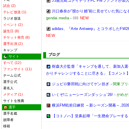
J3鹿児島ユナイテッドFC FWフアンマが加入
試合 (2)
川口春奈が”授かり婚”前に見せていた気に
テレビ放送 (1)
gendai.media
-
6時
NEW
ラジオ放送
イベント (2)
adidas、『Arte Antwerp』とコラ
誕生日 (8)
NEW
チケット発売 (6)
選手出演 (2)
キャンプ
ブログ
サイト
すべて (12)
樹森大介監督「キャンプを通して、新加入選
ファンサイト (11)
かりチャレンジすることに尽きる」【コメント
チーム公式
選手公式
ジュビロ磐田戦に向けてゲン担ぎ
-
関東ブリ
著名人
メディア (1)
いくぞ!ニューシーズンダッシュ’26!
-
がめが
サイトを推薦
横浜FM戦前日練習 ～新シーズン開幕～,2026/0
選手
選手名鑑
【コトノハ】堂鼻起暉「一生懸命プレーする
故障者
移籍