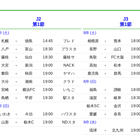
J2
J3
第1節
第1節
8 (土)
8/8 (土)
札幌
-
徳島
14:45
プレド
相模原
-
熊本
18:0
八戸
-
富山
18:30
プラスタ
長野
-
山口
18:0
藤枝
-
仙台
18:30
藤枝サ
鳥取
-
FC大阪
19:0
大宮
-
新潟
19:00
NACK
高知
-
松本
19:0
磐田
-
秋田
19:00
ヤマハ
鹿児島
-
群馬
19:0
大分
-
湘南
19:00
クラド
8/9 (日)
宮崎
-
横浜FC
19:00
いちご
福島
-
讃岐
18:0
鳥栖
-
甲府
19:30
駅スタ
滋賀
-
岐阜
18:3
9 (日)
栃木SC
-
金沢
19:0
いわき
-
今治
18:00
ハワスタ
愛媛
-
奈良
19:0
山形
-
栃木C
19:00
NDスタ
9/9 (水)
琉球
-
北九州
19:0