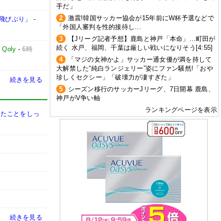
手だ」
2
激震!韓国サッカー協会が15年前にW杯予選などで
飛びぶり」
-
「外国人審判を性的接待し...
3
【Jリーグ記者予想】鹿島と神戸「本命」…町田が
続く 水戸、福岡、千葉は厳しい戦いになりそう[4:55]
-
Qoly
-
6時
4
「マジの女神かよ」サッカー通女優が満を持して
大解禁した“純白ランジェリー”姿にファン騒然!「おや
珍しくセクシー」「破壊力が凄すぎた」
続きを見る
5
シーズン移行のサッカーJリーグ、7日開幕 鹿島、
神戸がV争い軸
ランキングページを表示
きたことをしっ
続きを見る