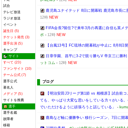
試合
鹿児島ユナイテッド 8日に開幕戦 鹿児島市長に
テレビ放送
12時
NEW
ラジオ放送
イベント
FIFA会長?留任?で来年3月の再選に自信も英
誕生日 (5)
ポ
-
12時
NEW
チケット発売 (3)
選手出演 (5)
【台風13号】FC琉球の開幕戦が中止に 8月8日
キャンプ
日章学園、昌平に3-2で競り勝ちV 帝京三に勝
サイト
すべて (23)
ットコム
-
12時
NEW
ファンサイト (10)
チーム公式 (7)
選手公式
ブログ
著名人
【明治安田J3リーグ第1節 vs 相模原】試合
メディア (5)
サイトを推薦
ても、やっぱり大変な思いをしている方々がいる。
選手
でいただけるように頑張ろうと話している」
-
kuma
選手名鑑
鹿島など軸に優勝争い 移行シーズン、7日に開
故障者
移籍