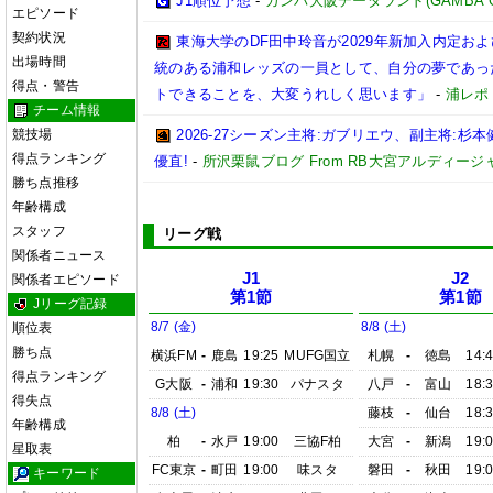
J1順位予想
-
ガンバ大阪データランド(GAMBA OSAK
エピソード
契約状況
東海大学のDF田中玲音が2029年新加入内定お
出場時間
統のある浦和レッズの一員として、自分の夢であっ
得点・警告
トできることを、大変うれしく思います」
-
浦レポ
チーム情報
競技場
2026-27シーズン主将:ガブリエウ、副主将:
得点ランキング
優直!
-
所沢栗鼠ブログ From RB大宮アルディージ
勝ち点推移
年齢構成
スタッフ
リーグ戦
関係者ニュース
J1
J2
関係者エピソード
第1節
第1節
Jリーグ記録
8/7 (金)
8/8 (土)
順位表
勝ち点
横浜FM
-
鹿島
19:25
MUFG国立
札幌
-
徳島
14:
得点ランキング
G大阪
-
浦和
19:30
パナスタ
八戸
-
富山
18:
得失点
8/8 (土)
藤枝
-
仙台
18:
年齢構成
柏
-
水戸
19:00
三協F柏
大宮
-
新潟
19:
星取表
FC東京
-
町田
19:00
味スタ
磐田
-
秋田
19:
キーワード