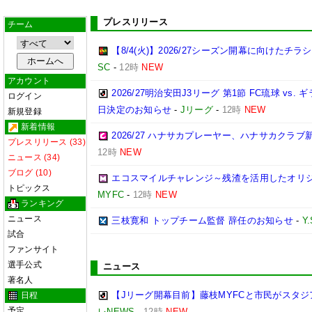
プレスリリース
チーム
【8/4(火)】2026/27シーズン開幕に向けたチ
SC
-
12時
NEW
アカウント
2026/27明治安田J3リーグ 第1節 FC琉球 v
ログイン
日決定のお知らせ
-
Jリーグ
-
12時
NEW
新規登録
新着情報
2026/27 ハナサカプレーヤー、ハナサカクラ
プレスリリース (33)
12時
NEW
ニュース (34)
ブログ (10)
エコスマイルチャレンジ～残渣を活用したオリ
トピックス
MYFC
-
12時
NEW
ランキング
ニュース
三枝寛和 トップチーム監督 辞任のお知らせ
-
Y
試合
ファンサイト
選手公式
ニュース
著名人
【Jリーグ開幕目前】藤枝MYFCと市民がスタジア
日程
予定
レNEWS
-
12時
NEW