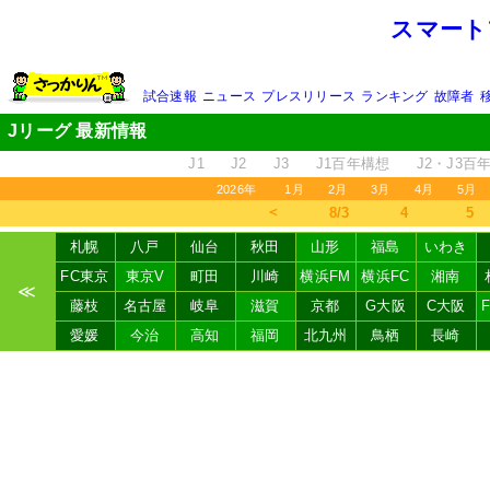
スマート
試合速報
ニュース
プレスリリース
ランキング
故障者
Jリーグ 最新情報
J1
J2
J3
J1百年構想
J2・J3百
2026年
1月
2月
3月
4月
5月
＜
8/3
4
5
札幌
八戸
仙台
秋田
山形
福島
いわき
FC東京
東京V
町田
川崎
横浜FM
横浜FC
湘南
≪
藤枝
名古屋
岐阜
滋賀
京都
G大阪
C大阪
愛媛
今治
高知
福岡
北九州
鳥栖
長崎