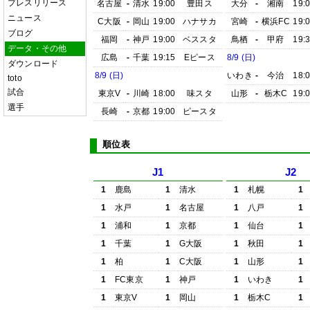
プレスリリース
名古屋
-
清水
19:00
豊田ス
大分
-
湘南
19:
ニュース
C大阪
-
岡山
19:00
ハナサカ
宮崎
-
横浜FC
19:
ブログ
福岡
-
神戸
19:00
ベススタ
鳥栖
-
甲府
19:
データ・その他
広島
-
千葉
19:15
Eピース
8/9 (日)
ダウンロード
8/9 (日)
いわき
-
今治
18:
toto
試合
東京V
-
川崎
18:00
味スタ
山形
-
栃木C
19:
選手
長崎
-
京都
19:00
ピースタ
順位表
J1
J2
1
鹿島
1
清水
1
札幌
1
1
水戸
1
名古屋
1
八戸
1
1
浦和
1
京都
1
仙台
1
1
千葉
1
G大阪
1
秋田
1
1
柏
1
C大阪
1
山形
1
1
FC東京
1
神戸
1
いわき
1
1
東京V
1
岡山
1
栃木C
1