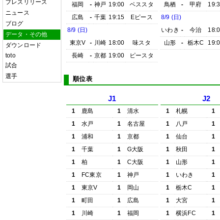
プレスリリース
福岡
-
神戸
19:00
ベススタ
鳥栖
-
甲府
19:
ニュース
広島
-
千葉
19:15
Eピース
8/9 (日)
ブログ
8/9 (日)
いわき
-
今治
18:
データ・その他
東京V
-
川崎
18:00
味スタ
山形
-
栃木C
19:
ダウンロード
toto
長崎
-
京都
19:00
ピースタ
試合
選手
順位表
J1
J2
1
鹿島
1
清水
1
札幌
1
1
水戸
1
名古屋
1
八戸
1
1
浦和
1
京都
1
仙台
1
1
千葉
1
G大阪
1
秋田
1
1
柏
1
C大阪
1
山形
1
1
FC東京
1
神戸
1
いわき
1
1
東京V
1
岡山
1
栃木C
1
1
町田
1
広島
1
大宮
1
1
川崎
1
福岡
1
横浜FC
1