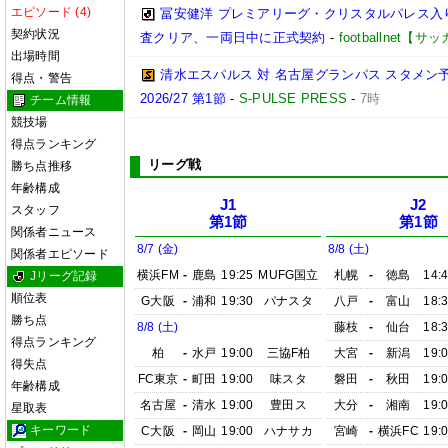
エピソード (4)
冨安健洋 プレミアリーグ・クリスタルパレス入り
契約状況
査クリア、一両日中に正式契約
-
footballnet【
出場時間
清水エスパルス 対 名古屋グランパス スタメン予
得点・警告
2026/27 第1節
-
S-PULSE PRESS
-
7時
チーム情報
競技場
得点ランキング
リーグ戦
勝ち点推移
年齢構成
J1
J2
スタッフ
第1節
第1節
関係者ニュース
8/7 (金)
8/8 (土)
関係者エピソード
横浜FM
-
鹿島
19:25
MUFG国立
札幌
-
徳島
14:
Jリーグ記録
順位表
G大阪
-
浦和
19:30
パナスタ
八戸
-
富山
18:
勝ち点
8/8 (土)
藤枝
-
仙台
18:
得点ランキング
柏
-
水戸
19:00
三協F柏
大宮
-
新潟
19:
得失点
FC東京
-
町田
19:00
味スタ
磐田
-
秋田
19:
年齢構成
名古屋
-
清水
19:00
豊田ス
大分
-
湘南
19:
星取表
キーワード
C大阪
-
岡山
19:00
ハナサカ
宮崎
-
横浜FC
19: