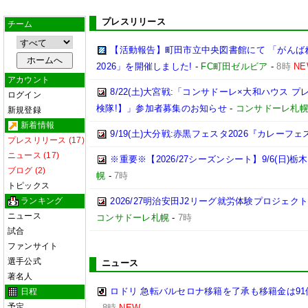
プレスリリース
チーム
【活動報告】町田市立中央図書館にて 「がんば
2026」を開催しました!
-
FC町田ゼルビア
-
8時
NE
アカウント
8/22(土)大宮戦:「コンサドーレ×大和ハウス 
ログイン
検隊!】」参加者募集のお知らせ
-
コンサドーレ札
新規登録
新着情報
9/19(土)大分戦:赤黒フェスタ2026『カレーフ
プレスリリース (17)
ニュース (17)
※重要※【2026/27シーズンシート】9/6(日)
ブログ (2)
幌
-
7時
トピックス
ランキング
2026/27明治安田J2リーグ就労体験プロジェクト「p
ニュース
コンサドーレ札幌
-
7時
試合
ファンサイト
選手公式
ニュース
著名人
ロドリ 急転バルセロナ移籍を了承も移籍金は91
日程
予定
-
8時
NEW