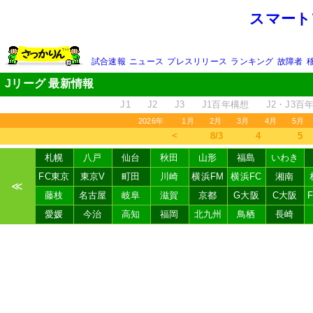
スマート
試合速報
ニュース
プレスリリース
ランキング
故障者
Jリーグ 最新情報
J1
J2
J3
J1百年構想
J2・J3百
2026年
1月
2月
3月
4月
5月
＜
8/3
4
5
札幌
八戸
仙台
秋田
山形
福島
いわき
FC東京
東京V
町田
川崎
横浜FM
横浜FC
湘南
≪
藤枝
名古屋
岐阜
滋賀
京都
G大阪
C大阪
愛媛
今治
高知
福岡
北九州
鳥栖
長崎