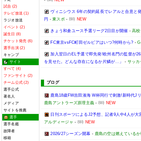
試合 (2)
ヴィニシウス 6年の契約延長でレアルと合意と
テレビ放送 (1)
円
-
東スポ
-
8時
NEW
ラジオ放送
イベント (2)
きょう和倉ユース予選リーグ2日目が開催
-
高校
誕生日 (8)
チケット発売 (6)
FC東京vsFC町田ゼルビアはいつ?何時から?
-
G
選手出演 (2)
加入翌日のEL予選で即先発!欧州名門の監督が
キャンプ
を見せた。どんな存在になるか片鱗が…」
-
サッカ
サイト
すべて (4)
ファンサイト (2)
ブログ
チーム公式 (2)
選手公式
鹿島18歳FW吉田湊海 W杯同行で刺激!新時代J
著名人
鹿島アントラーズ原理主義
-
8時
NEW
メディア
サイトを推薦
日刊スポーツによるJ2予想、記者9人中4人が大宮
選手
アルディージャ
-
8時
NEW
選手名鑑
故障者
2026/27シーズン開幕
-
鹿島の空は燃えているか!
移籍