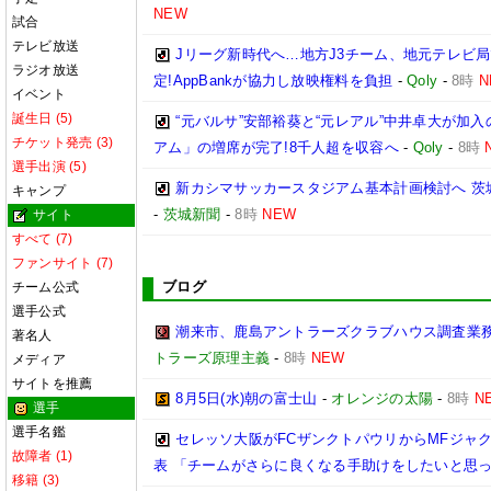
NEW
試合
テレビ放送
Jリーグ新時代へ…地方J3チーム、地元テレビ
ラジオ放送
定!AppBankが協力し放映権料を負担
-
Qoly
-
8時
N
イベント
誕生日 (5)
“元バルサ”安部裕葵と“元レアル”中井卓大が加
チケット発売 (3)
アム」の増席が完了!8千人超を収容へ
-
Qoly
-
8時
選手出演 (5)
新カシマサッカースタジアム基本計画検討へ 茨
キャンプ
-
茨城新聞
-
8時
NEW
サイト
すべて (7)
ファンサイト (7)
ブログ
チーム公式
選手公式
潮来市、鹿島アントラーズクラブハウス調査業
著名人
トラーズ原理主義
-
8時
NEW
メディア
サイトを推薦
8月5日(水)朝の富士山
-
オレンジの太陽
-
8時
N
選手
選手名鑑
セレッソ大阪がFCザンクトパウリからMFジャ
故障者 (1)
表 「チームがさらに良くなる手助けをしたいと思
移籍 (3)