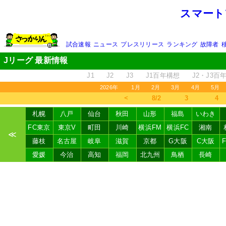
スマート
試合速報
ニュース
プレスリリース
ランキング
故障者
Jリーグ 最新情報
J1
J2
J3
J1百年構想
J2・J3百
2026年
1月
2月
3月
4月
5月
＜
8/2
3
4
札幌
八戸
仙台
秋田
山形
福島
いわき
FC東京
東京V
町田
川崎
横浜FM
横浜FC
湘南
≪
藤枝
名古屋
岐阜
滋賀
京都
G大阪
C大阪
愛媛
今治
高知
福岡
北九州
鳥栖
長崎