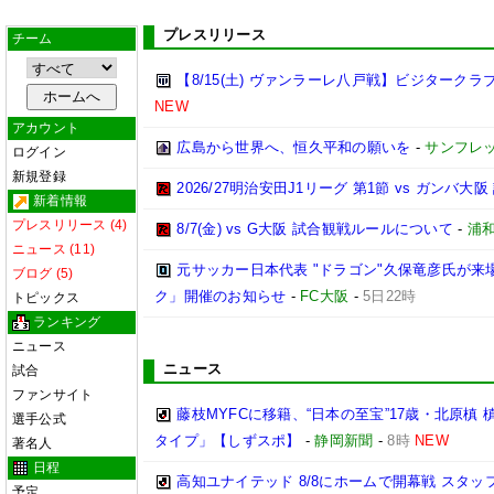
プレスリリース
チーム
【8/15(土) ヴァンラーレ八戸戦】ビジターク
NEW
アカウント
広島から世界へ、恒久平和の願いを
-
サンフレ
ログイン
新規登録
2026/27明治安田J1リーグ 第1節 vs ガンバ大
新着情報
プレスリリース (4)
8/7(金) vs G大阪 試合観戦ルールについて
-
浦
ニュース (11)
元サッカー日本代表 "ドラゴン"久保竜彦氏が来
ブログ (5)
ク」開催のお知らせ
-
FC大阪
-
5日22時
トピックス
ランキング
ニュース
ニュース
試合
ファンサイト
藤枝MYFCに移籍、“日本の至宝”17歳・北原
選手公式
タイプ」【しずスポ】
-
静岡新聞
-
8時
NEW
著名人
日程
高知ユナイテッド 8/8にホームで開幕戦 スタッ
予定