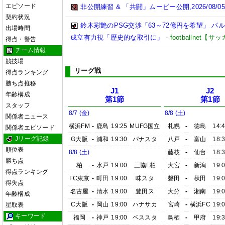
エピソード
非公開練習 & 「共闘」ムービー公開,2026/08/0
契約状況
鈴木彩艶のPSG交渉「63～72億円を希望」 
出場時間
成立有力視「歴史的な取引に」
-
footballnet【
得点・警告
チーム情報
競技場
リーグ戦
得点ランキング
勝ち点推移
J1
J2
年齢構成
第1節
第1節
スタッフ
8/7 (金)
8/8 (土)
関係者ニュース
横浜FM
-
鹿島
19:25
MUFG国立
札幌
-
徳島
14:
関係者エピソード
Jリーグ記録
G大阪
-
浦和
19:30
パナスタ
八戸
-
富山
18:
順位表
8/8 (土)
藤枝
-
仙台
18:
勝ち点
柏
-
水戸
19:00
三協F柏
大宮
-
新潟
19:
得点ランキング
FC東京
-
町田
19:00
味スタ
磐田
-
秋田
19:
得失点
名古屋
-
清水
19:00
豊田ス
大分
-
湘南
19:
年齢構成
C大阪
-
岡山
19:00
ハナサカ
宮崎
-
横浜FC
19:
星取表
キーワード
福岡
-
神戸
19:00
ベススタ
鳥栖
-
甲府
19: