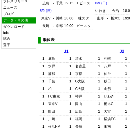
プレスリリース
広島
-
千葉
19:15
Eピース
8/9 (日)
ニュース
8/9 (日)
いわき
-
今治
18:
ブログ
東京V
-
川崎
18:00
味スタ
山形
-
栃木C
19:
データ・その他
長崎
-
京都
19:00
ピースタ
ダウンロード
toto
試合
順位表
選手
J1
J2
1
鹿島
1
清水
1
札幌
1
1
水戸
1
名古屋
1
八戸
1
1
浦和
1
京都
1
仙台
1
1
千葉
1
G大阪
1
秋田
1
1
柏
1
C大阪
1
山形
1
1
FC東京
1
神戸
1
いわき
1
1
東京V
1
岡山
1
栃木C
1
1
町田
1
広島
1
大宮
1
1
川崎
1
福岡
1
横浜FC
1
1
横浜FM
1
長崎
1
湘南
1