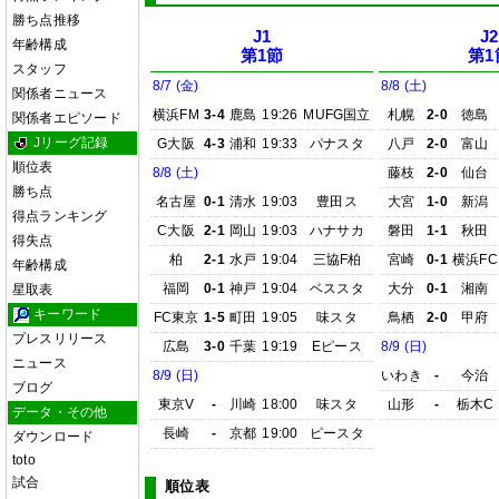
勝ち点推移
J1
J2
年齢構成
第1節
第1
スタッフ
8/7 (金)
8/8 (土)
関係者ニュース
横浜FM
3-4
鹿島
19:26
MUFG国立
札幌
2-0
徳島
関係者エピソード
Jリーグ記録
G大阪
4-3
浦和
19:33
パナスタ
八戸
2-0
富山
順位表
8/8 (土)
藤枝
2-0
仙台
勝ち点
名古屋
0-1
清水
19:03
豊田ス
大宮
1-0
新潟
得点ランキング
C大阪
2-1
岡山
19:03
ハナサカ
磐田
1-1
秋田
得失点
柏
2-1
水戸
19:04
三協F柏
宮崎
0-1
横浜FC
年齢構成
福岡
0-1
神戸
19:04
ベススタ
大分
0-1
湘南
星取表
キーワード
FC東京
1-5
町田
19:05
味スタ
鳥栖
2-0
甲府
プレスリリース
広島
3-0
千葉
19:19
Eピース
8/9 (日)
ニュース
8/9 (日)
いわき
-
今治
ブログ
東京V
-
川崎
18:00
味スタ
山形
-
栃木C
データ・その他
長崎
-
京都
19:00
ピースタ
ダウンロード
toto
試合
順位表