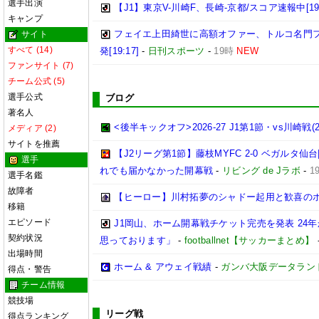
選手出演
【J1】東京V-川崎F、長崎-京都/スコア速報中[19:
キャンプ
フェイエ上田綺世に高額オファー、トルコ名門
サイト
すべて (14)
発[19:17]
-
日刊スポーツ
-
19時
NEW
ファンサイト (7)
チーム公式 (5)
選手公式
ブログ
著名人
<後半キックオフ>2026-27 J1第1節・vs川崎戦(202
メディア (2)
サイトを推薦
【J2リーグ第1節】藤枝MYFC 2-0 ベガルタ
選手
れでも届かなかった開幕戦
-
リビング de Jラボ
-
1
選手名鑑
故障者
【ヒーロー】川村拓夢のシャドー起用と歓喜の
移籍
エピソード
J1岡山、ホーム開幕戦チケット完売を発表 24
契約状況
思っております」
-
footballnet【サッカーまとめ】
出場時間
ホーム & アウェイ戦績
-
ガンバ大阪データランド(GA
得点・警告
チーム情報
競技場
リーグ戦
得点ランキング