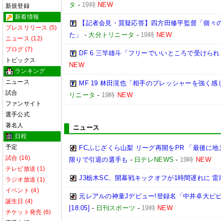
タ
-
19時
NEW
新規登録
新着情報
【記者会見・質疑応答】四方田修平監督「個々
プレスリリース (5)
た」
-
大分トリニータ
-
19時
NEW
ニュース (12)
ブログ (7)
DF 6 三竿雄斗「フリーでいいところで受けら
トピックス
NEW
ランキング
ニュース
MF 19 林田滉也「相手のプレッシャーを強く
試合
リニータ
-
19時
NEW
ファンサイト
選手公式
著名人
ニュース
日程
予定
FCふじざくら山梨 リーグ再開をPR 「最後に
試合 (16)
限りで引退の選手も
-
日テレNEWS
-
19時
NEW
テレビ放送 (1)
J3栃木SC、開幕戦キックオフが1時間遅れに 
ラジオ放送 (1)
イベント (4)
元レアルの神童Jデビュー!登録名「中井卓大ピ
誕生日 (4)
[18:05]
-
日刊スポーツ
-
19時
NEW
チケット発売 (6)