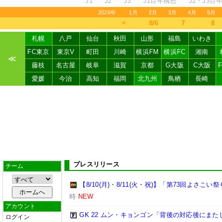
J1
J2
J3
J1百年構想
J2・J3百
2026年
1月
2月
3月
4月
5月
＜
8/6
7
8
札幌
八戸
仙台
秋田
山形
福島
いわき
FC東京
東京V
町田
川崎
横浜FM
横浜FC
湘南
≪
藤枝
名古屋
岐阜
滋賀
京都
G大阪
C大阪
愛媛
今治
高知
福岡
北九州
鳥栖
長崎
プレスリリース
チーム
【8/10(月)・8/11(火・祝)】「第73回よさこ
時
NEW
アカウント
GK 22 ムン・キョンゴン「背後の対応後にま
ログイン