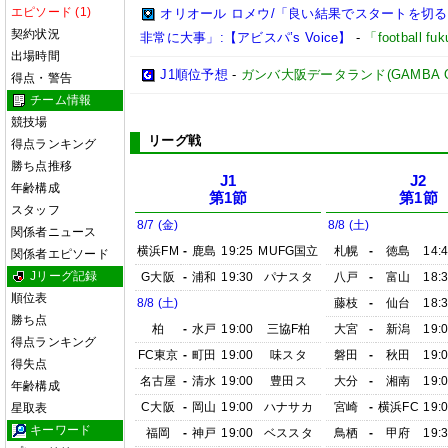
エピソード (1)
オリオール ロメウ/「良い結果でスタートを切
契約状況
非常に大事」:【アビスパ’s Voice】
-
「football 
出場時間
J1順位予想
-
ガンバ大阪データランド(GAMBA OSAK
得点・警告
チーム情報
競技場
リーグ戦
得点ランキング
勝ち点推移
J1
J2
年齢構成
第1節
第1節
スタッフ
8/7 (金)
8/8 (土)
関係者ニュース
横浜FM
-
鹿島
19:25
MUFG国立
札幌
-
徳島
14:
関係者エピソード
Jリーグ記録
G大阪
-
浦和
19:30
パナスタ
八戸
-
富山
18:
順位表
8/8 (土)
藤枝
-
仙台
18:
勝ち点
柏
-
水戸
19:00
三協F柏
大宮
-
新潟
19:
得点ランキング
FC東京
-
町田
19:00
味スタ
磐田
-
秋田
19:
得失点
名古屋
-
清水
19:00
豊田ス
大分
-
湘南
19:
年齢構成
C大阪
-
岡山
19:00
ハナサカ
宮崎
-
横浜FC
19:
星取表
キーワード
福岡
-
神戸
19:00
ベススタ
鳥栖
-
甲府
19: