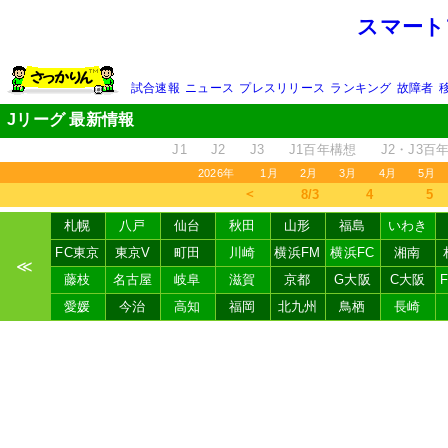
スマート
試合速報
ニュース
プレスリリース
ランキング
故障者
Jリーグ 最新情報
J1
J2
J3
J1百年構想
J2・J3百
2026年
1月
2月
3月
4月
5月
＜
8/3
4
5
札幌
八戸
仙台
秋田
山形
福島
いわき
FC東京
東京V
町田
川崎
横浜FM
横浜FC
湘南
≪
藤枝
名古屋
岐阜
滋賀
京都
G大阪
C大阪
愛媛
今治
高知
福岡
北九州
鳥栖
長崎