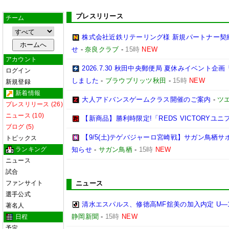
プレスリリース
チーム
株式会社近鉄リテーリング様 新規パートナー契
せ
-
奈良クラブ
-
15時
NEW
アカウント
2026.7.30 秋田中央郵便局 夏休みイベン
ログイン
しました
-
ブラウブリッツ秋田
-
15時
NEW
新規登録
新着情報
大人アドバンスゲームクラス開催のご案内
-
ツ
プレスリリース (26)
ニュース (10)
【新商品】勝利時限定!「REDS VICTORYユニ
ブログ (5)
【9/5(土)テゲバジャーロ宮崎戦】サガン鳥栖
トピックス
ランキング
知らせ
-
サガン鳥栖
-
15時
NEW
ニュース
試合
ファンサイト
ニュース
選手公式
清水エスパルス、修徳高MF舘美の加入内定 U―
著名人
静岡新聞
-
15時
NEW
日程
予定