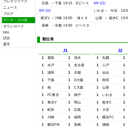
プレスリリース
広島
-
千葉
19:15
Eピース
8/9 (日)
ニュース
8/9 (日)
いわき
-
今治
18:
ブログ
東京V
-
川崎
18:00
味スタ
山形
-
栃木C
19:
データ・その他
長崎
-
京都
19:00
ピースタ
ダウンロード
toto
試合
順位表
選手
J1
J2
1
鹿島
1
清水
1
札幌
1
1
水戸
1
名古屋
1
八戸
1
1
浦和
1
京都
1
仙台
1
1
千葉
1
G大阪
1
秋田
1
1
柏
1
C大阪
1
山形
1
1
FC東京
1
神戸
1
いわき
1
1
東京V
1
岡山
1
栃木C
1
1
町田
1
広島
1
大宮
1
1
川崎
1
福岡
1
横浜FC
1
1
横浜FM
1
長崎
1
湘南
1