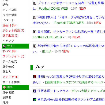
ブライトンが新サードユニを発表 三笘薫も登場
試合
に
-
Football ZONE WEB
-
15時
NEW
テレビ放送
ラジオ放送
24歳日本人は「2部リーグが能力に見合ってい
イベント
者はいない」
-
Football ZONE WEB
-
15時
NEW
誕生日 (5)
チケット発売 (3)
日本深夜、サッカーファンに歓喜の一報「嬉しす
選手出演 (5)
Football ZONE WEB
-
15時
NEW
キャンプ
30年W杯共催から撤退?モロッコの移民危機で
サイト
すべて (8)
い」
-
東スポ
-
15時
NEW
ファンサイト (6)
チーム公式
選手公式
ブログ
著名人
浦和レッズが東海大学DF田中玲音の2029年加
メディア (1)
サイトを推薦
あり】
-
[浦議]浦和レッズについて議論するページ
選手
江坂水曜リトルクラス
-
ガンバ大阪チアキッズ
選手名鑑
故障者
横浜DeNAvs阪神15回戦@横浜スタジアム(観戦)
移籍