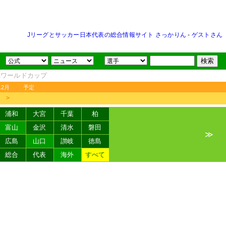
Jリーグとサッカー日本代表の総合情報サイト さっかりん
-
ゲストさん
FAワールドカップ
12月
予定
＞
浦和
大宮
千葉
柏
富山
金沢
清水
磐田
≫
広島
山口
讃岐
徳島
総合
代表
海外
すべて