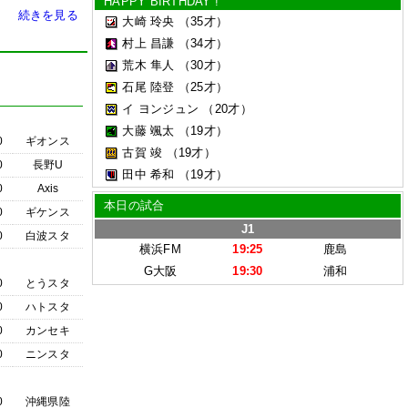
HAPPY BIRTHDAY !
続きを見る
大崎 玲央
（35才）
村上 昌謙
（34才）
荒木 隼人
（30才）
石尾 陸登
（25才）
イ ヨンジュン
（20才）
大藤 颯太
（19才）
0
ギオンス
古賀 竣
（19才）
0
長野U
田中 希和
（19才）
0
Axis
本日の試合
0
ギケンス
J1
0
白波スタ
横浜FM
19:25
鹿島
G大阪
19:30
浦和
0
とうスタ
0
ハトスタ
0
カンセキ
0
ニンスタ
0
沖縄県陸