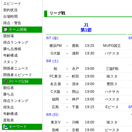
エピソード
契約状況
リーグ戦
出場時間
得点・警告
J1
チーム情報
第1節
競技場
8/7 (金)
8/
得点ランキング
横浜FM
-
鹿島
19:25
MUFG国立
勝ち点推移
G大阪
-
浦和
19:30
パナスタ
年齢構成
8/8 (土)
スタッフ
関係者ニュース
柏
-
水戸
19:00
三協F柏
関係者エピソード
FC東京
-
町田
19:00
味スタ
Jリーグ記録
名古屋
-
清水
19:00
豊田ス
順位表
C大阪
-
岡山
19:00
ハナサカ
勝ち点
福岡
-
神戸
19:00
ベススタ
得点ランキング
広島
-
千葉
19:15
Eピース
8/
得失点
年齢構成
8/9 (日)
星取表
東京V
-
川崎
18:00
味スタ
キーワード
長崎
-
京都
19:00
ピースタ