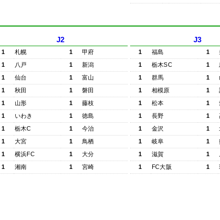
J2
J3
1
札幌
1
甲府
1
福島
1
1
八戸
1
新潟
1
栃木SC
1
1
仙台
1
富山
1
群馬
1
1
秋田
1
磐田
1
相模原
1
1
山形
1
藤枝
1
松本
1
1
いわき
1
徳島
1
長野
1
1
栃木C
1
今治
1
金沢
1
1
大宮
1
鳥栖
1
岐阜
1
1
横浜FC
1
大分
1
滋賀
1
1
湘南
1
宮崎
1
FC大阪
1