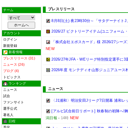
プレスリリース
チーム
8月8日(土) 夜23時30分～「サタデーナイトJ
2026/27 ビクトリーアイテム(ユニフォー
アカウント
ログイン
「株式会社エポスカード」様 2026/27シ
新規登録
NEW
新着情報
プレスリリース (31)
2026/27年JFA・WEリーグ特別指定選手に
ニュース (26)
2026年度 モンテディオ山形ジュニアユー
ブログ (4)
トピックス
ランキング
ニュース
ニュース
試合
〈J1浦和〉明治安田Jリーグ7日開幕 浦和
ファンサイト
選手公式
[アルビ試合前日リポート] 秋春制の初陣へ
著名人
潟日報
-
14時
NEW
日程
予定