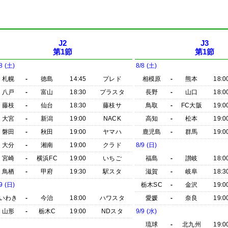
J2
J3
第1節
第1節
8 (土)
8/8 (土)
札幌
-
徳島
14:45
プレド
相模原
-
熊本
18:0
八戸
-
富山
18:30
プラスタ
長野
-
山口
18:0
藤枝
-
仙台
18:30
藤枝サ
鳥取
-
FC大阪
19:0
大宮
-
新潟
19:00
NACK
高知
-
松本
19:0
磐田
-
秋田
19:00
ヤマハ
鹿児島
-
群馬
19:0
大分
-
湘南
19:00
クラド
8/9 (日)
宮崎
-
横浜FC
19:00
いちご
福島
-
讃岐
18:0
鳥栖
-
甲府
19:30
駅スタ
滋賀
-
岐阜
18:3
9 (日)
栃木SC
-
金沢
19:0
いわき
-
今治
18:00
ハワスタ
愛媛
-
奈良
19:0
山形
-
栃木C
19:00
NDスタ
9/9 (水)
琉球
-
北九州
19:0