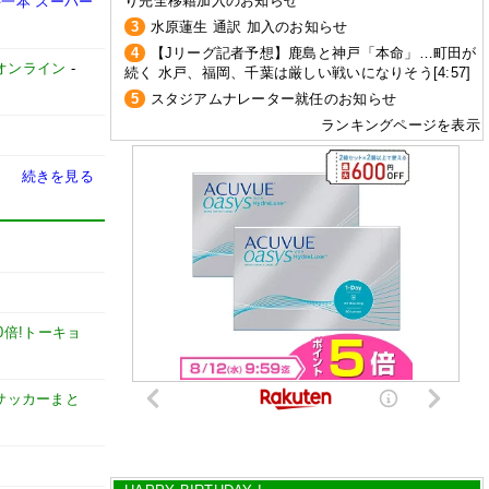
り完全移籍加入のお知らせ
一本“スーパー
3
水原蓮生 通訳 加入のお知らせ
4
【Jリーグ記者予想】鹿島と神戸「本命」…町田が
オンライン
-
続く 水戸、福岡、千葉は厳しい戦いになりそう[4:57]
5
スタジアムナレーター就任のお知らせ
ランキングページを表示
続きを見る
0倍!トーキョ
et【サッカーまと