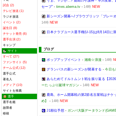
うぉ、マジか…? 鹿島の守護神・早川友基、
試合 (2)
セーブ”
-
times.abema.tv
-
14時
NEW
テレビ放送 (1)
新シーズン開幕へ!ブラウブリッツ「プレーオ
ラジオ放送
イベント (2)
14時
NEW
誕生日 (8)
日本クラブユース選手権(U-15)は8月14日に
チケット発売 (6)
選手出演 (2)
キャンプ
ブログ
サイト
すべて (27)
ポップアップイベント
-
湘南☆浪漫
-
14時
N
ファンサイト (5)
チーム公式 (12)
グランパスの新シーズンが開幕する
-
今日も
選手公式
あらためてドルトムント戦を振り返る【2026/2
著名人
メディア (10)
ーたっぷり蹴球マガジン
-
14時
NEW
サイトを推薦
鹿島、ホーム開幕戦の第2節名古屋戦はチケッ
選手
め】
-
14時
NEW
選手名鑑
故障者
J1順位予想
-
ガンバ大阪データランド(GAMBA OS
移籍