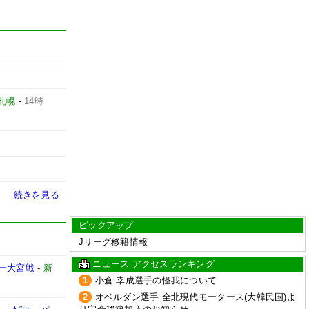
札幌
-
14時
続きを見る
ピックアップ
Jリーグ移籍情報
ニュース アクセスランキング
ェー大宮戦
-
新
1
小倉 幸成選手の怪我について
2
オベルダン選手 全北現代モータース(大韓民国)よ