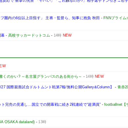
超反応で“衝撃の光景”「ヤバい」「これ触るのか?」相手選手ドン引き→右手
フ圏内の6位以上目指す」 主将・監督ら、知事に抱負 秋田
-
FNNプライム
開幕
-
高校サッカードットコム
-
14時
NEW
EW
書くのかい? ～名古屋グランパスのある街から～
-
14時
NEW
7 国際親善試合ドルトムント戦第7報/無料公開Gallery&Column】
-
青赤2
ト完売の見通し…国立での開幕戦に続き2戦連続で“超満員”
-
footballn
AKA dataland)
-
13時