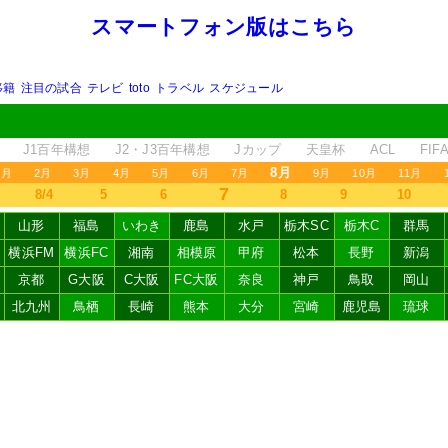
スマートフォン版はこちら
移籍
注目の試合
テレビ
toto
トラベル
スケジュール
J1百年構想
J2・J3百年構想
Jカップ
天皇杯
ACL
FI
8月
1月
2月
3月
4月
5月
6月
7月
9月
10月
11月
7
8/4
5
6
8
9
10
山形
福島
いわき
鹿島
水戸
栃木SC
栃木C
群馬
横浜FM
横浜FC
湘南
相模原
甲府
松本
長野
新潟
京都
G大阪
C大阪
FC大阪
奈良
神戸
鳥取
岡山
北九州
鳥栖
長崎
熊本
大分
宮崎
鹿児島
琉球