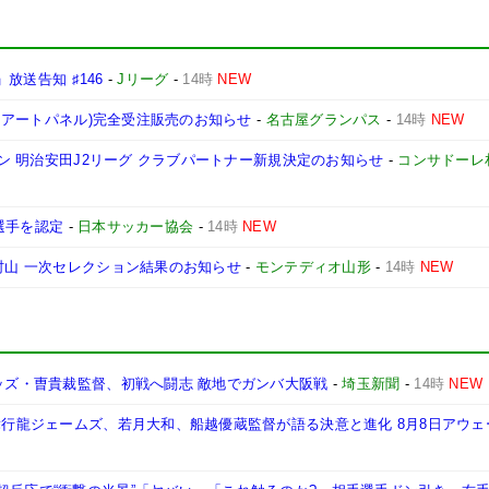
」放送告知 ♯146
-
Jリーグ
-
14時
NEW
ム・アートパネル)完全受注販売のお知らせ
-
名古屋グランパス
-
14時
NEW
ーズン 明治安田J2リーグ クラブパートナー新規決定のお知らせ
-
コンサドーレ
3選手を認定
-
日本サッカー協会
-
14時
NEW
ス村山 一次セレクション結果のお知らせ
-
モンテディオ山形
-
14時
NEW
レッズ・曺貴裁監督、初戦へ闘志 敵地でガンバ大阪戦
-
埼玉新聞
-
14時
NEW
!舞行龍ジェームズ、若月大和、船越優蔵監督が語る決意と進化 8月8日アウ