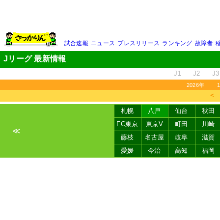
試合速報
ニュース
プレスリリース
ランキング
故障者
Jリーグ 最新情報
J1
J2
J3
2026年
＜
札幌
八戸
仙台
秋田
FC東京
東京V
町田
川崎
≪
藤枝
名古屋
岐阜
滋賀
愛媛
今治
高知
福岡