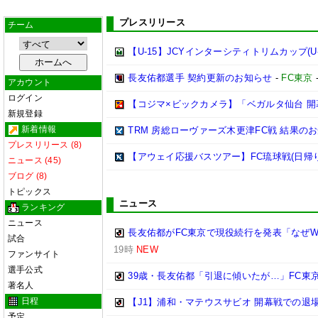
プレスリリース
チーム
【U-15】JCYインターシティトリムカップ(U-
長友佑都選手 契約更新のお知らせ
-
FC東京
アカウント
ログイン
【コジマ×ビックカメラ】「ベガルタ仙台 開
新規登録
新着情報
TRM 房総ローヴァーズ木更津FC戦 結果の
プレスリリース (8)
【アウェイ応援バスツアー】FC琉球戦(日帰
ニュース (45)
ブログ (8)
トピックス
ニュース
ランキング
ニュース
長友佑都がFC東京で現役続行を発表「なぜW
試合
19時
NEW
ファンサイト
選手公式
39歳・長友佑都「引退に傾いたが…」FC東
著名人
日程
【J1】浦和・マテウスサビオ 開幕戦での退
予定