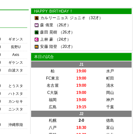
HAPPY BIRTHDAY !
カルリーニョス ジュニオ
（32才）
森 侑里
（26才）
森田 晃樹
（26才）
0
ギオンス
上林 豪
（24才）
安藤 陸登
（20才）
0
長野U
0
Axis
本日の試合
0
ギケンス
J1
0
白波スタ
柏
19:00
水戸
FC東京
19:00
町田
名古屋
19:00
清水
0
とうスタ
C大阪
19:00
岡山
0
ハトスタ
福岡
19:00
神戸
0
カンセキ
広島
19:15
千葉
0
ニンスタ
J2
札幌
2-0
徳島
0
沖縄県陸
八戸
18:30
富山