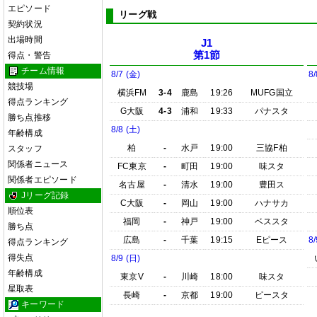
エピソード
リーグ戦
契約状況
出場時間
J1
第1節
得点・警告
チーム情報
8/7 (金)
8/
競技場
横浜FM
3-4
鹿島
19:26
MUFG国立
得点ランキング
G大阪
4-3
浦和
19:33
パナスタ
勝ち点推移
8/8 (土)
年齢構成
柏
-
水戸
19:00
三協F柏
スタッフ
関係者ニュース
FC東京
-
町田
19:00
味スタ
関係者エピソード
名古屋
-
清水
19:00
豊田ス
Jリーグ記録
C大阪
-
岡山
19:00
ハナサカ
順位表
福岡
-
神戸
19:00
ベススタ
勝ち点
広島
-
千葉
19:15
Eピース
8/
得点ランキング
得失点
8/9 (日)
年齢構成
東京V
-
川崎
18:00
味スタ
星取表
長崎
-
京都
19:00
ピースタ
キーワード