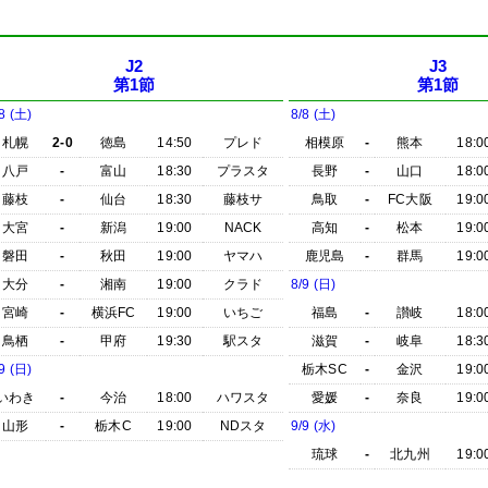
J2
J3
第1節
第1節
8 (土)
8/8 (土)
札幌
2-0
徳島
14:50
プレド
相模原
-
熊本
18:0
八戸
-
富山
18:30
プラスタ
長野
-
山口
18:0
藤枝
-
仙台
18:30
藤枝サ
鳥取
-
FC大阪
19:0
大宮
-
新潟
19:00
NACK
高知
-
松本
19:0
磐田
-
秋田
19:00
ヤマハ
鹿児島
-
群馬
19:0
大分
-
湘南
19:00
クラド
8/9 (日)
宮崎
-
横浜FC
19:00
いちご
福島
-
讃岐
18:0
鳥栖
-
甲府
19:30
駅スタ
滋賀
-
岐阜
18:3
9 (日)
栃木SC
-
金沢
19:0
いわき
-
今治
18:00
ハワスタ
愛媛
-
奈良
19:0
山形
-
栃木C
19:00
NDスタ
9/9 (水)
琉球
-
北九州
19:0