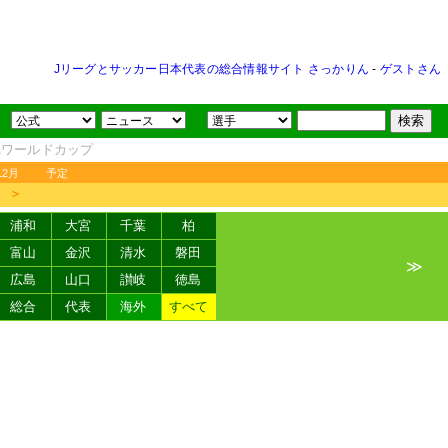
Jリーグとサッカー日本代表の総合情報サイト さっかりん
-
ゲストさん
FAワールドカップ
12月
予定
＞
浦和
大宮
千葉
柏
富山
金沢
清水
磐田
≫
広島
山口
讃岐
徳島
総合
代表
海外
すべて