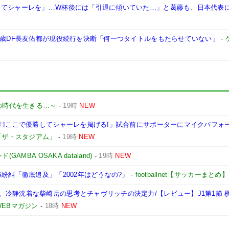
してシャーレを」…W杯後には「引退に傾いていた…」と葛藤も、日本代表
9歳DF長友佑都が現役続行を決断「何一つタイトルをもたらせていない」
-
の時代を生きる…～
-
19時
NEW
す!ここで優勝してシャーレを掲げる!」試合前にサポーターにマイクパフォ
「ザ・スタジアム」
-
19時
NEW
AMBA OSAKA dataland)
-
19時
NEW
紛糾「徹底追及」「2002年はどうなの?」
-
footballnet【サッカーまとめ】
冷静沈着な柴崎岳の思考とチャヴリッチの決定力/【レビュー】J1第1節 
EBマガジン
-
18時
NEW