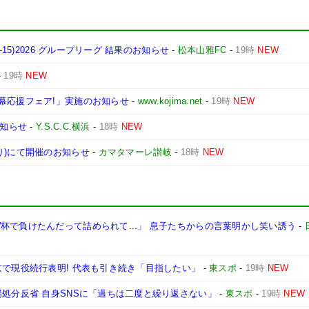
15)2026 グループリーグ 結果のお知らせ
-
松本山雅FC
-
19時
NEW
-
19時
NEW
幕応援フェア!」実施のお知らせ
-
www.kojima.net
-
19時
NEW
お知らせ
-
Y.S.C.C.横浜
-
18時
NEW
り)にて開催のお知らせ
-
カマタマーレ讃岐
-
18時
NEW
杯で負けたんだって詰められて...」 息子たちからの言葉明かし笑い誘う
-
京で現役続行表明! 代表も引き続き「目指したい」
-
東スポ
-
19時
NEW
場処分反省 自身SNSに「過ちは二度と繰り返さない」
-
東スポ
-
19時
NEW