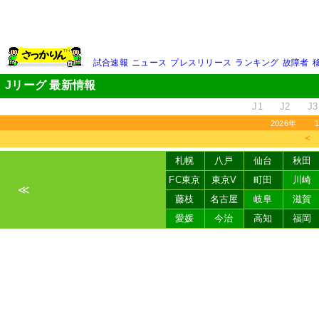
試合速報
ニュース
プレスリリース
ランキング
故障者
Jリーグ 最新情報
J1
J2
J3
2026年
＜
札幌
八戸
仙台
秋田
FC東京
東京V
町田
川崎
≪
藤枝
名古屋
岐阜
滋賀
愛媛
今治
高知
福岡