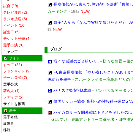
長友佑都がFC東京で現役続行を決断「優勝
試合 (19)
カーキング
-
19時
NEW
テレビ放送 (2)
ラジオ放送 (5)
息子4人から「なんでW杯で負けたんだ?」3
イベント (16)
時
NEW
誕生日 (5)
チケット発売 (4)
選手出演 (9)
ブログ
キャンプ
サイト
様々な感謝のゴミ拾い?…
-
様々な情景～風
すべて (22)
ファンサイト (9)
FC東京長友佑都 「やり残したことがありま
チーム公式 (7)
役続行を報告
-
スポーツライター増島みどりの
選手公式
パナスタ監督別J成績
-
ガンバ大阪データランド(G
著名人 (1)
メディア (5)
韓国サッカー協会 審判への性接待報道にSNS
サイトを推薦
選手
ハイカロリーな開幕戦にトドメを刺したのは、
選手名鑑
「GELマガ」鹿島アントラーズ番記者・田中滋W
故障者
移籍