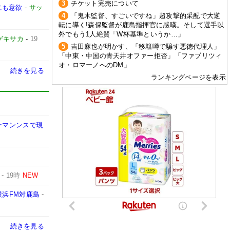
3
チケット完売について
にも意欲
-
サッ
4
「鬼木監督、すごいですね」超攻撃的采配で大逆
転に導く!森保監督が鹿島指揮官に感嘆。そして選手以
外でもう1人絶賛「W杯基準というか…」
ゲキサカ
-
19
5
吉田麻也が明かす、「移籍噂で騙す悪徳代理人」
「中東・中国の青天井オファー拒否」「ファブリツィ
オ・ロマーノへのDM」
続きを見る
ランキングページを表示
ーマンンスで現
-
19時
NEW
横浜FM対鹿島
-
続きを見る