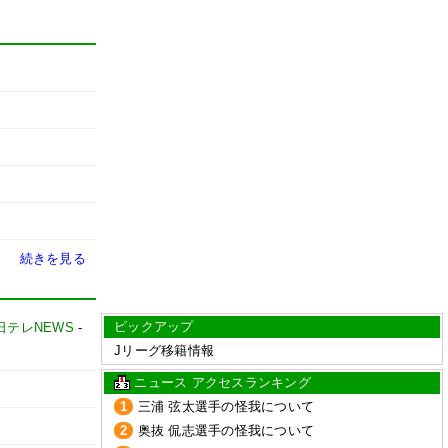
続きを見る
ピックアップ
日テレNEWS
-
Jリーグ移籍情報
ニュース アクセスランキング
1
三浦 弦太選手の怪我について
2
奥抜 侃志選手の怪我について