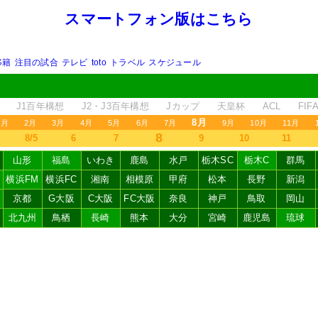
スマートフォン版はこちら
移籍
注目の試合
テレビ
toto
トラベル
スケジュール
J1百年構想
J2・J3百年構想
Jカップ
天皇杯
ACL
FI
8月
1月
2月
3月
4月
5月
6月
7月
9月
10月
11月
8
8/5
6
7
9
10
11
山形
福島
いわき
鹿島
水戸
栃木SC
栃木C
群馬
横浜FM
横浜FC
湘南
相模原
甲府
松本
長野
新潟
京都
G大阪
C大阪
FC大阪
奈良
神戸
鳥取
岡山
北九州
鳥栖
長崎
熊本
大分
宮崎
鹿児島
琉球