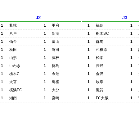
J2
J3
1
札幌
1
甲府
1
福島
1
1
八戸
1
新潟
1
栃木SC
1
1
仙台
1
富山
1
群馬
1
1
秋田
1
磐田
1
相模原
1
1
山形
1
藤枝
1
松本
1
1
いわき
1
徳島
1
長野
1
1
栃木C
1
今治
1
金沢
1
1
大宮
1
鳥栖
1
岐阜
1
1
横浜FC
1
大分
1
滋賀
1
1
湘南
1
宮崎
1
FC大阪
1