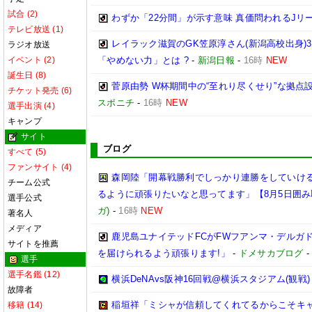
試合 (2)
わずか「22分間」が示す意味 真価問われるJリ
テレビ放送 (1)
レイラック滋賀のGK笠原淳さん(新潟高校出身)3
ラジオ放送
イベント (2)
「やめない力」とは ?
-
新潟日報
-
16時
NEW
誕生日 (8)
菅原由勢 W杯期間中の“至れり尽くせり”な拠
チケット発売 (6)
スポニチ
-
16時
NEW
選手出演 (4)
キャンプ
サイト
ブログ
すべて (5)
ファンサイト (4)
森岡陸「開幕戦勝利でしっかり連勝をしていけ
チーム公式
るように頑張りたいなと思ってます」【8月5日囲
選手公式
ガ)
-
16時
NEW
著名人
メディア
鹿児島ユナイテッドFCがFWフアンマ・デルガ
サイトを推薦
を届けられるよう頑張ります!」
-
ドメサカブログ
選手
選手名鑑 (12)
横浜DeNAvs阪神16回戦@横浜スタジアム(観戦)
故障者
稲垣祥「ミシャが信頼してくれてるからこそキ
移籍 (14)