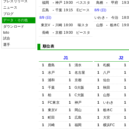
プレスリリース
福岡
-
神戸
19:00
ベススタ
鳥栖
-
甲府
19:
ニュース
広島
-
千葉
19:15
Eピース
8/9 (日)
ブログ
8/9 (日)
いわき
-
今治
18:
データ・その他
東京V
-
川崎
18:00
味スタ
山形
-
栃木C
19:
ダウンロード
toto
長崎
-
京都
19:00
ピースタ
試合
選手
順位表
J1
J2
1
鹿島
1
清水
1
札幌
1
1
水戸
1
名古屋
1
八戸
1
1
浦和
1
京都
1
仙台
1
1
千葉
1
G大阪
1
秋田
1
1
柏
1
C大阪
1
山形
1
1
FC東京
1
神戸
1
いわき
1
1
東京V
1
岡山
1
栃木C
1
1
町田
1
広島
1
大宮
1
1
川崎
1
福岡
1
横浜FC
1