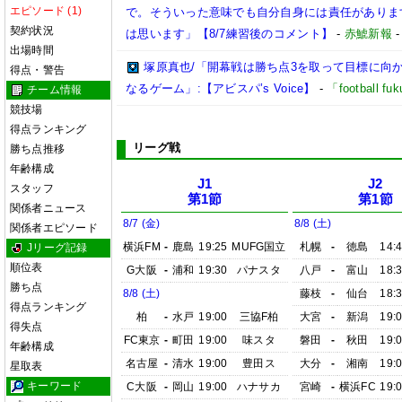
エピソード (1)
で。そういった意味でも自分自身には責任がありま
契約状況
は思います」【8/7練習後のコメント】
-
赤鯱新報
出場時間
塚原真也/「開幕戦は勝ち点3を取って目標に向
得点・警告
なるゲーム」:【アビスパ’s Voice】
-
「football 
チーム情報
競技場
得点ランキング
リーグ戦
勝ち点推移
年齢構成
J1
J2
スタッフ
第1節
第1節
関係者ニュース
8/7 (金)
8/8 (土)
関係者エピソード
横浜FM
-
鹿島
19:25
MUFG国立
札幌
-
徳島
14:
Jリーグ記録
順位表
G大阪
-
浦和
19:30
パナスタ
八戸
-
富山
18:
勝ち点
8/8 (土)
藤枝
-
仙台
18:
得点ランキング
柏
-
水戸
19:00
三協F柏
大宮
-
新潟
19:
得失点
FC東京
-
町田
19:00
味スタ
磐田
-
秋田
19:
年齢構成
名古屋
-
清水
19:00
豊田ス
大分
-
湘南
19:
星取表
キーワード
C大阪
-
岡山
19:00
ハナサカ
宮崎
-
横浜FC
19: