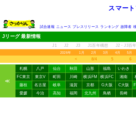
スマート
試合速報
ニュース
プレスリリース
ランキング
故障者
Jリーグ 最新情報
J1
J2
J3
J1百年構想
J2・J3百
2026年
1月
2月
3月
4月
5月
＜
8/4
5
6
札幌
八戸
仙台
秋田
山形
福島
いわき
FC東京
東京V
町田
川崎
横浜FM
横浜FC
湘南
≪
藤枝
名古屋
岐阜
滋賀
京都
G大阪
C大阪
愛媛
今治
高知
福岡
北九州
鳥栖
長崎