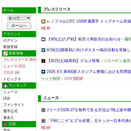
プレスリリース
チーム
レノファ山口FC U18所属選手 トップチーム登録
NEW
アカウント
【9/5(土)八戸戦】前売り券販売のお知らせ
-
藤枝
ログイン
新規登録
8/30(日)開幕戦に向けポスター掲示活動を実施
新着情報
プレスリリース (44)
【8/15(土)福島戦】グルメ情報
-
ツエーゲン金沢
ニュース (21)
2026.8.5 第4回新スタジアム整備における
ブログ (4)
リッツ秋田
-
16時
NEW
トピックス
ランキング
ニュース
ニュース
試合
ファンサイト
Jリーグ2026-27を無料で見る方法は?地上波中
選手公式
著名人
「FWにこそ“エゴ”が必要」元サッカー日本代
日程
NEW
予定