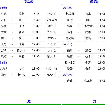
第1節
第1節
8 (土)
8/8 (土)
札幌
-
徳島
14:45
プレド
相模原
-
熊本
18:0
八戸
-
富山
18:30
プラスタ
長野
-
山口
18:0
藤枝
-
仙台
18:30
藤枝サ
鳥取
-
FC大阪
19:0
大宮
-
新潟
19:00
NACK
高知
-
松本
19:0
磐田
-
秋田
19:00
ヤマハ
鹿児島
-
群馬
19:0
大分
-
湘南
19:00
クラド
8/9 (日)
宮崎
-
横浜FC
19:00
いちご
福島
-
讃岐
18:0
鳥栖
-
甲府
19:30
駅スタ
滋賀
-
岐阜
18:3
9 (日)
栃木SC
-
金沢
19:0
いわき
-
今治
18:00
ハワスタ
愛媛
-
奈良
19:0
山形
-
栃木C
19:00
NDスタ
9/9 (水)
琉球
-
北九州
19:0
J2
J3