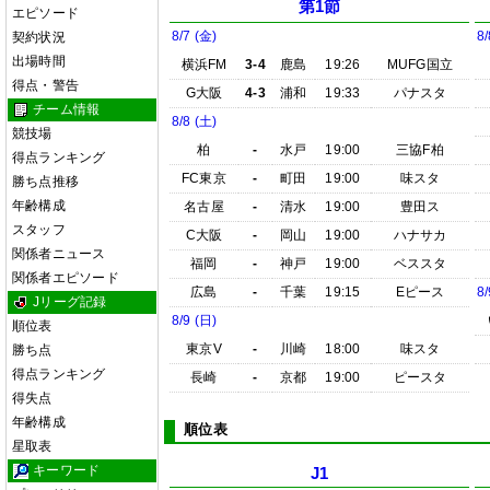
第1節
エピソード
8/7 (金)
8/
契約状況
出場時間
横浜FM
3-4
鹿島
19:26
MUFG国立
得点・警告
G大阪
4-3
浦和
19:33
パナスタ
チーム情報
8/8 (土)
競技場
柏
-
水戸
19:00
三協F柏
得点ランキング
FC東京
-
町田
19:00
味スタ
勝ち点推移
年齢構成
名古屋
-
清水
19:00
豊田ス
スタッフ
C大阪
-
岡山
19:00
ハナサカ
関係者ニュース
福岡
-
神戸
19:00
ベススタ
関係者エピソード
広島
-
千葉
19:15
Eピース
8/
Jリーグ記録
8/9 (日)
順位表
東京V
-
川崎
18:00
味スタ
勝ち点
得点ランキング
長崎
-
京都
19:00
ピースタ
得失点
年齢構成
順位表
星取表
キーワード
J1