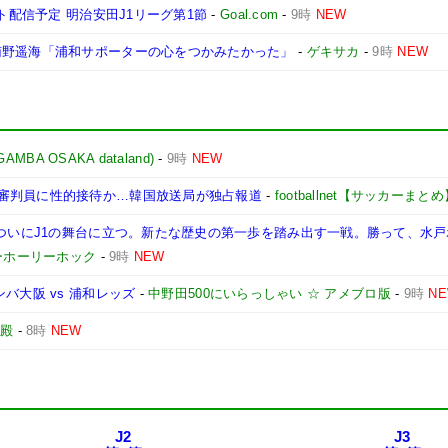
ト配信予定 明治安田J1リーグ第1節
-
Goal.com
-
9時
NEW
南野遥海「浦和サポーターの心をつかみたかった」
-
ゲキサカ
-
9時
NEW
A OSAKA dataland)
-
9時
NEW
審判員に性的接待か…韓国放送局が独占報道
-
footballnet【サッカーまとめ
、ついにJ1の舞台に立つ。新たな歴史の第一歩を踏み出す一戦。勝って、水
ーホーリーホック
-
9時
NEW
バ大阪 vs 浦和レッズ
-
中野田500にいらっしゃい ☆ アメブロ版
-
9時
N
御殿
-
8時
NEW
J2
J3