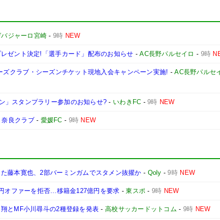
ゲバジャーロ宮崎
-
9時
NEW
プレゼント決定!「選手カード」配布のお知らせ
-
AC長野パルセイロ
-
9時
N
ポーターズクラブ・シーズンチケット現地入会キャンペーン実施!
-
AC長野パルセ
ン」スタンプラリー参加のお知らせ?
-
いわきFC
-
9時
NEW
s 奈良クラブ
-
愛媛FC
-
9時
NEW
った藤本寛也、2部バーミンガムでスタメン抜擢か
-
Qoly
-
9時
NEW
億円オファーを拒否…移籍金127億円を要求
-
東スポ
-
9時
NEW
翔とMF小川尋斗の2種登録を発表
-
高校サッカードットコム
-
9時
NEW