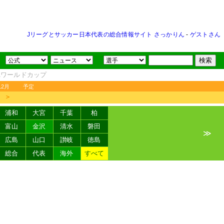
Jリーグとサッカー日本代表の総合情報サイト さっかりん
-
ゲストさん
FAワールドカップ
12月
予定
＞
浦和
大宮
千葉
柏
富山
金沢
清水
磐田
≫
広島
山口
讃岐
徳島
総合
代表
海外
すべて