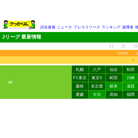
試合速報
ニュース
プレスリリース
ランキング
故障者
Jリーグ 最新情報
J1
J2
J3
2026年
＜
札幌
八戸
仙台
秋田
FC東京
東京V
町田
川崎
≪
藤枝
名古屋
岐阜
滋賀
愛媛
今治
高知
福岡