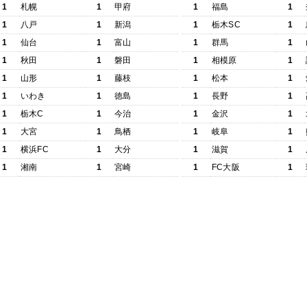
1
札幌
1
甲府
1
福島
1
1
八戸
1
新潟
1
栃木SC
1
1
仙台
1
富山
1
群馬
1
1
秋田
1
磐田
1
相模原
1
1
山形
1
藤枝
1
松本
1
1
いわき
1
徳島
1
長野
1
1
栃木C
1
今治
1
金沢
1
1
大宮
1
鳥栖
1
岐阜
1
1
横浜FC
1
大分
1
滋賀
1
1
湘南
1
宮崎
1
FC大阪
1