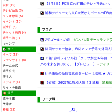
【8月8日】FC東京vs町田のテレビ放送/ネッ
試合 (19)
テレビ放送 (3)
浦和デビューで古巣G大阪からゴールのFW
ラジオ放送 (5)
イベント (15)
誕生日 (5)
ブログ
チケット発売 (4)
選手出演 (9)
J初ゴールへの道
-
ガンバ大阪データランド(GAMB
キャンプ
韓国サッカー協会、W杯アジア予選で外国人
サイト
すべて (12)
J1第1節柏レイソル戦「クラブ創立32年目
ファンサイト (8)
クの未来を切り拓く」【プレビュー】
-
デイリ
チーム公式
選手公式
紆余曲折の新監督就任ダービーは敗戦 ★ ガン
著名人
メディア (4)
【短感】26/27第1節:G大阪 4-3 浦和
-
浦和
サイトを推薦
選手
選手名鑑
リーグ戦
故障者
J1
移籍 (22)