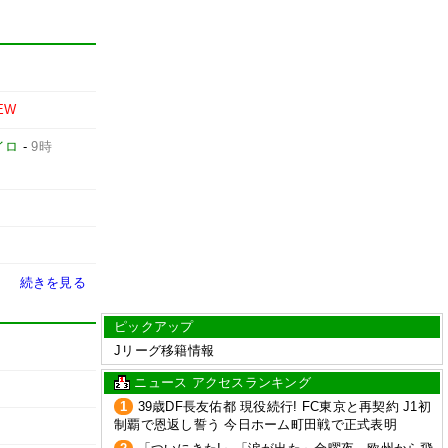
EW
イロ
-
9時
続きを見る
ピックアップ
Jリーグ移籍情報
ニュース アクセスランキング
1
39歳DF長友佑都 現役続行! FC東京と再契約 J1初
制覇で恩返し誓う 今日ホーム町田戦で正式表明