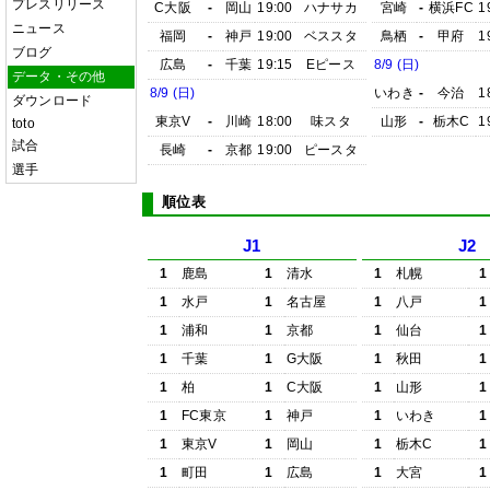
プレスリリース
C大阪
-
岡山
19:00
ハナサカ
宮崎
-
横浜FC
1
ニュース
福岡
-
神戸
19:00
ベススタ
鳥栖
-
甲府
1
ブログ
広島
-
千葉
19:15
Eピース
8/9 (日)
データ・その他
8/9 (日)
いわき
-
今治
1
ダウンロード
東京V
-
川崎
18:00
味スタ
山形
-
栃木C
1
toto
試合
長崎
-
京都
19:00
ピースタ
選手
順位表
J1
J2
1
鹿島
1
清水
1
札幌
1
1
水戸
1
名古屋
1
八戸
1
1
浦和
1
京都
1
仙台
1
1
千葉
1
G大阪
1
秋田
1
1
柏
1
C大阪
1
山形
1
1
FC東京
1
神戸
1
いわき
1
1
東京V
1
岡山
1
栃木C
1
1
町田
1
広島
1
大宮
1