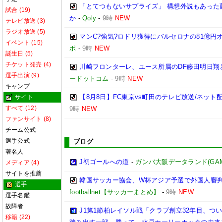
「とてつもないサプライズ」 構想外説もあった
試合 (19)
か
-
Qoly
-
9時
NEW
テレビ放送 (3)
ラジオ放送 (5)
マンC?強気?ロドリ獲得にバルセロナの81億円
イベント (15)
ポ
-
9時
NEW
誕生日 (5)
チケット発売 (4)
川崎フロンターレ、ユース所属のDF藤田明日翔
選手出演 (9)
ードットコム
-
9時
NEW
キャンプ
【8月8日】FC東京vs町田のテレビ放送/ネット
サイト
すべて (12)
9時
NEW
ファンサイト (8)
チーム公式
選手公式
ブログ
著名人
J初ゴールへの道
-
ガンバ大阪データランド(GAMBA 
メディア (4)
サイトを推薦
韓国サッカー協会、W杯アジア予選で外国人審
選手
footballnet【サッカーまとめ】
-
9時
NEW
選手名鑑
故障者
J1第1節柏レイソル戦「クラブ創立32年目、つ
移籍 (22)