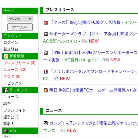
プレスリリース
チーム
【グッズ】8/8(土)横浜FC戦グッズ情報
-
テゲバ
サポーターズクラブ 【ジュニア会員】来場プレ
アカウント
AC長野パルセイロ
-
9時
NEW
ログイン
新規登録
【8/8(土)山口戦】2026/27シーズンサポ
新着情報
ーン実施!
-
AC長野パルセイロ
-
9時
NEW
プレスリリース (3)
ニュース (22)
「ふくしまポータルダウンロードキャンペーン
ブログ (6)
FC
-
9時
NEW
トピックス
ランキング
明日 8/9(日)は愛媛FCホームゲーム開幕戦 vs 
ニュース
試合
ファンサイト
ニュース
選手公式
ガンズくんTシャツできた! 喫茶山雅でオリジナ
著名人
プレス
-
9時
NEW
日程
予定