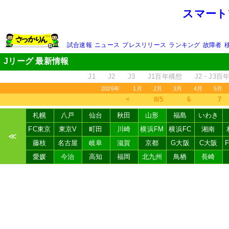
スマート
試合速報
ニュース
プレスリリース
ランキング
故障者
Jリーグ 最新情報
J1
J2
J3
J1百年構想
J2・J3百
2026年
1月
2月
3月
4月
5月
＜
8/5
6
7
札幌
八戸
仙台
秋田
山形
福島
いわき
FC東京
東京V
町田
川崎
横浜FM
横浜FC
湘南
≪
藤枝
名古屋
岐阜
滋賀
京都
G大阪
C大阪
愛媛
今治
高知
福岡
北九州
鳥栖
長崎