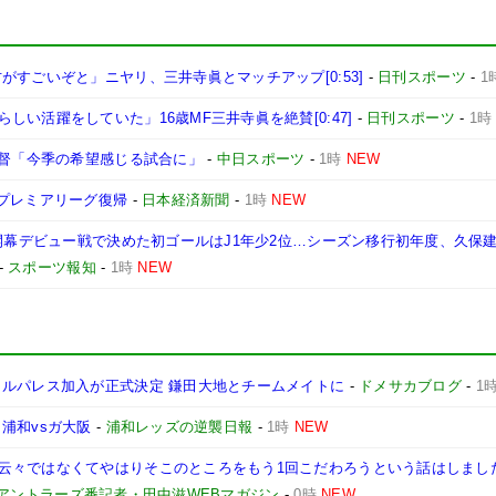
すごいぞと」ニヤリ、三井寺眞とマッチアップ[0:53]
-
日刊スポーツ
-
1
い活躍をしていた」16歳MF三井寺眞を絶賛[0:47]
-
日刊スポーツ
-
1時
監督「今季の希望感じる試合に」
-
中日スポーツ
-
1時
NEW
のプレミアリーグ復帰
-
日本経済新聞
-
1時
NEW
 開幕デビュー戦で決めた初ゴールはJ1年少2位…シーズン移行初年度、久保
-
スポーツ報知
-
1時
NEW
タルパレス加入が正式決定 鎌田大地とチームメイトに
-
ドメサカブログ
-
1
浦和vsガ大阪
-
浦和レッズの逆襲日報
-
1時
NEW
云々ではなくてやはりそこのところをもう1回こだわろうという話はしまし
島アントラーズ番記者・田中滋WEBマガジン
-
0時
NEW