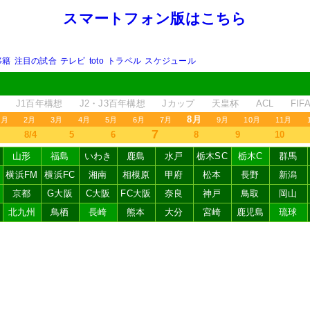
スマートフォン版はこちら
移籍
注目の試合
テレビ
toto
トラベル
スケジュール
J1百年構想
J2・J3百年構想
Jカップ
天皇杯
ACL
FI
8月
1月
2月
3月
4月
5月
6月
7月
9月
10月
11月
7
8/4
5
6
8
9
10
山形
福島
いわき
鹿島
水戸
栃木SC
栃木C
群馬
横浜FM
横浜FC
湘南
相模原
甲府
松本
長野
新潟
京都
G大阪
C大阪
FC大阪
奈良
神戸
鳥取
岡山
北九州
鳥栖
長崎
熊本
大分
宮崎
鹿児島
琉球