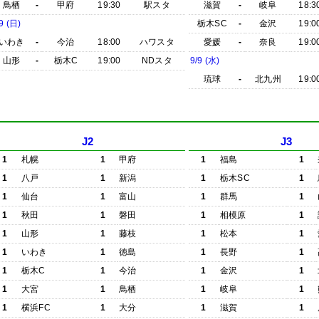
鳥栖
-
甲府
19:30
駅スタ
滋賀
-
岐阜
18:3
9 (日)
栃木SC
-
金沢
19:0
いわき
-
今治
18:00
ハワスタ
愛媛
-
奈良
19:0
山形
-
栃木C
19:00
NDスタ
9/9 (水)
琉球
-
北九州
19:0
J2
J3
1
札幌
1
甲府
1
福島
1
1
八戸
1
新潟
1
栃木SC
1
1
仙台
1
富山
1
群馬
1
1
秋田
1
磐田
1
相模原
1
1
山形
1
藤枝
1
松本
1
1
いわき
1
徳島
1
長野
1
1
栃木C
1
今治
1
金沢
1
1
大宮
1
鳥栖
1
岐阜
1
1
横浜FC
1
大分
1
滋賀
1