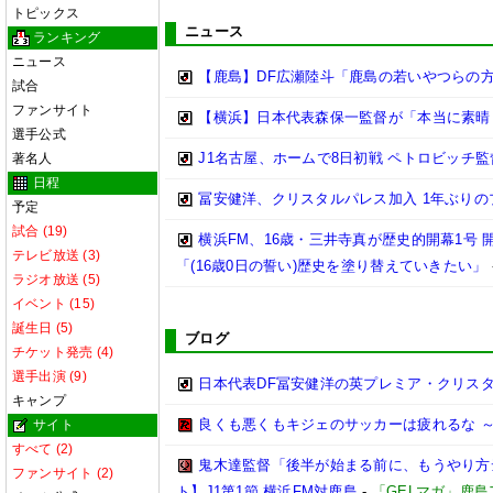
トピックス
ニュース
ランキング
ニュース
【鹿島】DF広瀬陸斗「鹿島の若いやつらの方が
試合
ファンサイト
【横浜】日本代表森保一監督が「本当に素晴らし
選手公式
J1名古屋、ホームで8日初戦 ペトロビッチ
著名人
日程
冨安健洋、クリスタルパレス加入 1年ぶり
予定
試合 (19)
横浜FM、16歳・三井寺真が歴史的開幕1号
テレビ放送 (3)
「(16歳0日の誓い)歴史を塗り替えていきたい」
ラジオ放送 (5)
イベント (15)
誕生日 (5)
ブログ
チケット発売 (4)
選手出演 (9)
日本代表DF冨安健洋の英プレミア・クリス
キャンプ
良くも悪くもキジェのサッカーは疲れるな ～
サイト
すべて (2)
鬼木達監督「後半が始まる前に、もうやり方
ファンサイト (2)
ト】J1第1節 横浜FM対鹿島
-
「GELマガ」鹿