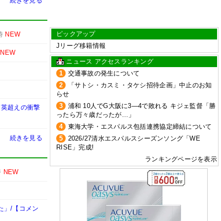
続きを見る
ピックアップ
時
NEW
Jリーグ移籍情報
NEW
ニュース アクセスランキング
1
交通事故の発生について
2
「サトシ・カスミ・タケシ招待企画」中止のお知
らせ
3
浦和 10人でG大阪に3―4で敗れる キジェ監督「勝
建英超えの衝撃
ったら万々歳だったが…」
4
東海大学・エスパルス包括連携協定締結について
続きを見る
5
2026/27清水エスパルスシーズンソング「WE
RISE」完成!
ランキングページを表示
時
NEW
た」/【コメン