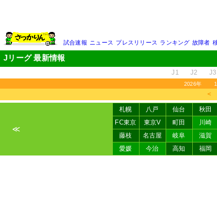
試合速報
ニュース
プレスリリース
ランキング
故障者
Jリーグ 最新情報
J1
J2
J3
2026年
＜
札幌
八戸
仙台
秋田
FC東京
東京V
町田
川崎
≪
藤枝
名古屋
岐阜
滋賀
愛媛
今治
高知
福岡