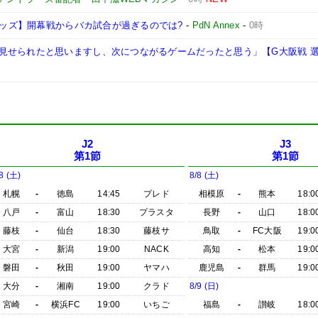
和レッズ】開幕戦からバカ試合が過ぎるのでは?
-
PdN Annex
-
0時
見せられたと思いますし、次につながるゲームだったと思う」【G大阪戦 
J2
J3
第1節
第1節
8 (土)
8/8 (土)
札幌
-
徳島
14:45
プレド
相模原
-
熊本
18:0
八戸
-
富山
18:30
プラスタ
長野
-
山口
18:0
藤枝
-
仙台
18:30
藤枝サ
鳥取
-
FC大阪
19:0
大宮
-
新潟
19:00
NACK
高知
-
松本
19:0
磐田
-
秋田
19:00
ヤマハ
鹿児島
-
群馬
19:0
大分
-
湘南
19:00
クラド
8/9 (日)
宮崎
-
横浜FC
19:00
いちご
福島
-
讃岐
18:0