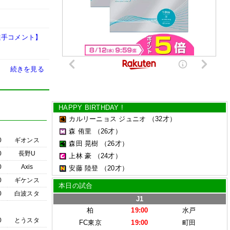
選手コメント】
続きを見る
HAPPY BIRTHDAY !
カルリーニョス ジュニオ
（32才）
森 侑里
（26才）
0
ギオンス
森田 晃樹
（26才）
0
長野U
上林 豪
（24才）
0
Axis
安藤 陸登
（20才）
0
ギケンス
本日の試合
0
白波スタ
J1
柏
19:00
水戸
0
とうスタ
FC東京
19:00
町田