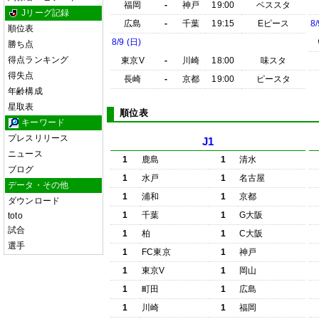
福岡
-
神戸
19:00
ベススタ
Jリーグ記録
広島
-
千葉
19:15
Eピース
8/
順位表
8/9 (日)
勝ち点
得点ランキング
東京V
-
川崎
18:00
味スタ
得失点
長崎
-
京都
19:00
ピースタ
年齢構成
星取表
順位表
キーワード
プレスリリース
J1
ニュース
1
鹿島
1
清水
ブログ
1
水戸
1
名古屋
データ・その他
1
浦和
1
京都
ダウンロード
1
千葉
1
G大阪
toto
試合
1
柏
1
C大阪
選手
1
FC東京
1
神戸
1
東京V
1
岡山
1
町田
1
広島
1
川崎
1
福岡