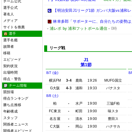
チーム公式
選手公式
【明治安田J1リーグ1節 ガンバ大阪vs浦
著名人
メディア
林幸多郎「サポーターに、自分たちの姿勢は
サイトを推薦
-
浦レポ by 浦和フットボール通信
-
0時
選手
選手名鑑
故障者
リーグ戦
移籍
エピソード
J1
第1節
契約状況
出場時間
8/7 (金)
8/
得点・警告
横浜FM
3-4
鹿島
19:26
MUFG国立
チーム情報
G大阪
4-3
浦和
19:33
パナスタ
競技場
8/8 (土)
得点ランキング
柏
-
水戸
19:00
三協F柏
勝ち点推移
FC東京
-
町田
19:00
味スタ
年齢構成
スタッフ
名古屋
-
清水
19:00
豊田ス
関係者ニュース
C大阪
-
岡山
19:00
ハナサカ
関係者エピソード