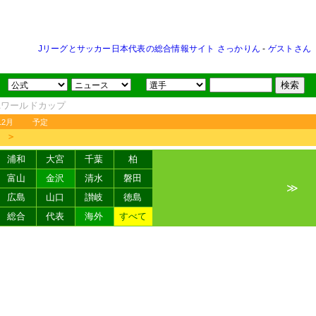
Jリーグとサッカー日本代表の総合情報サイト さっかりん
-
ゲストさん
FAワールドカップ
12月
予定
＞
浦和
大宮
千葉
柏
富山
金沢
清水
磐田
≫
広島
山口
讃岐
徳島
総合
代表
海外
すべて