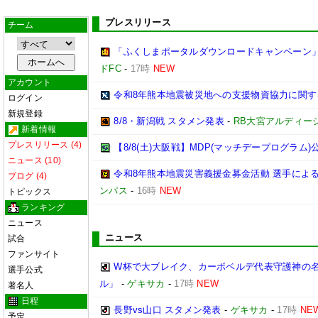
プレスリリース
チーム
「ふくしまポータルダウンロードキャンペーン
ドFC
-
17時
NEW
アカウント
令和8年熊本地震被災地への支援物資協力に関す
ログイン
新規登録
8/8・新潟戦 スタメン発表
-
RB大宮アルディー
新着情報
プレスリリース (4)
【8/8(土)大阪戦】MDP(マッチデープログラム)
ニュース (10)
令和8年熊本地震災害義援金募金活動 選手によ
ブログ (4)
ンパス
-
16時
NEW
トピックス
ランキング
ニュース
ニュース
試合
ファンサイト
W杯で大ブレイク、カーボベルデ代表守護神の名
選手公式
ル」
-
ゲキサカ
-
17時
NEW
著名人
日程
長野vs山口 スタメン発表
-
ゲキサカ
-
17時
NE
予定