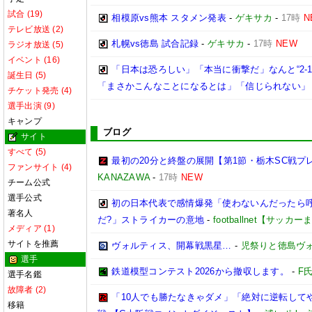
試合 (19)
相模原vs熊本 スタメン発表
-
ゲキサカ
-
17時
N
テレビ放送 (2)
札幌vs徳島 試合記録
-
ゲキサカ
-
17時
NEW
ラジオ放送 (5)
イベント (16)
「日本は恐ろしい」「本当に衝撃だ」なんと“2-1
誕生日 (5)
「まさかこんなことになるとは」「信じられない」
チケット発売 (4)
選手出演 (9)
キャンプ
ブログ
サイト
すべて (5)
最初の20分と終盤の展開【第1節・栃木SC戦プ
ファンサイト (4)
KANAZAWA
-
17時
NEW
チーム公式
選手公式
初の日本代表で感情爆発「使わないんだったら呼
著名人
だ?」ストライカーの意地
-
footballnet【サッカ
メディア (1)
サイトを推薦
ヴォルティス、開幕戦黒星…
-
児祭りと徳島ヴ
選手
鉄道模型コンテスト2026から撤収します。
-
F
選手名鑑
故障者 (2)
「10人でも勝たなきゃダメ」「絶対に逆転して
移籍