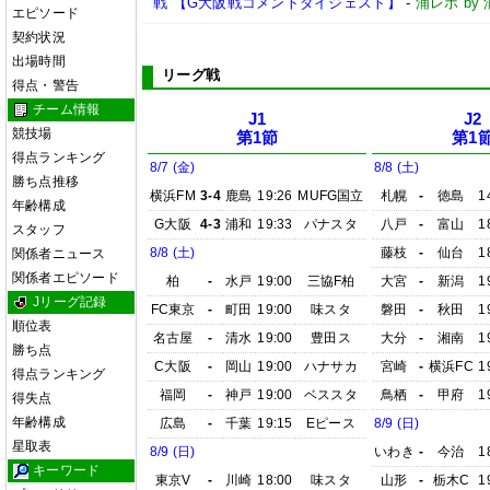
戦 【G大阪戦コメントダイジェスト】
-
浦レポ b
エピソード
契約状況
出場時間
リーグ戦
得点・警告
チーム情報
J1
J2
競技場
第1節
第1
得点ランキング
8/7 (金)
8/8 (土)
勝ち点推移
横浜FM
3-4
鹿島
19:26
MUFG国立
札幌
-
徳島
1
年齢構成
G大阪
4-3
浦和
19:33
パナスタ
八戸
-
富山
1
スタッフ
8/8 (土)
藤枝
-
仙台
1
関係者ニュース
関係者エピソード
柏
-
水戸
19:00
三協F柏
大宮
-
新潟
1
Jリーグ記録
FC東京
-
町田
19:00
味スタ
磐田
-
秋田
1
順位表
名古屋
-
清水
19:00
豊田ス
大分
-
湘南
1
勝ち点
C大阪
-
岡山
19:00
ハナサカ
宮崎
-
横浜FC
1
得点ランキング
福岡
-
神戸
19:00
ベススタ
鳥栖
-
甲府
1
得失点
年齢構成
広島
-
千葉
19:15
Eピース
8/9 (日)
星取表
8/9 (日)
いわき
-
今治
1
キーワード
東京V
-
川崎
18:00
味スタ
山形
-
栃木C
1