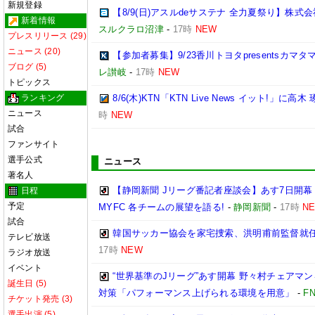
新規登録
【8/9(日)アスルdeサステナ 全力夏祭り】株
新着情報
スルクラロ沼津
-
17時
NEW
プレスリリース (29)
ニュース (20)
【参加者募集】9/23香川トヨタpresentsカマ
ブログ (5)
レ讃岐
-
17時
NEW
トピックス
ランキング
8/6(木)KTN「KTN Live News イット!」に高木
ニュース
時
NEW
試合
ファンサイト
選手公式
ニュース
著名人
【静岡新聞 Jリーグ番記者座談会】あす7日開幕
日程
予定
MYFC 各チームの展望を語る!
-
静岡新聞
-
17時
N
試合
韓国サッカー協会を家宅捜索、洪明甫前監督就
テレビ放送
17時
NEW
ラジオ放送
イベント
“世界基準のJリーグ”あす開幕 野々村チェアマン
誕生日 (5)
対策「パフォーマンス上げられる環境を用意」
-
F
チケット発売 (3)
選手出演 (5)