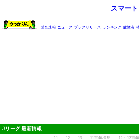
スマート
試合速報
ニュース
プレスリリース
ランキング
故障者
Jリーグ 最新情報
J1
J2
J3
J1百年構想
J2・J3百