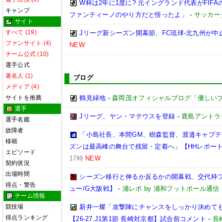
W杯は2年に1度に? 元イングランド代表がFI
キャンプ
ファンティーノのやり方だと悟ったよ」
-
サッカー
サイト
すべて (19)
Jリーグ新シーズン開幕節、FC琉球-北九州が中止
ファンサイト (4)
NEW
チーム公式 (10)
選手公式
著名人 (1)
ブログ
メディア (4)
サイトを推薦
鶴見緑地
-
森岡茂オフィシャルブログ「優しいブログ」
選手
Jリーグ、ヤン・マテウスを登録
-
鹿島アントラ
選手名鑑
故障者
「小島社長、本間GM、樹森監督、渡邉キャプテン
移籍
ズンは最高峰の舞台で残留・定着へ」【HHレポー
エピソード
17時
NEW
契約状況
出場時間
シーズン移行と伸るか反るかの開幕戦、交代枠
得点・警告
ュー/G大阪戦】
-
浦レポ by 浦和フットボール通信
チーム情報
競技場
新井一耀「攻撃陣にチャンスをしっかり決めて
得点ランキング
【26-27.J1第1節 長崎対京都】試合前コメント
-
長