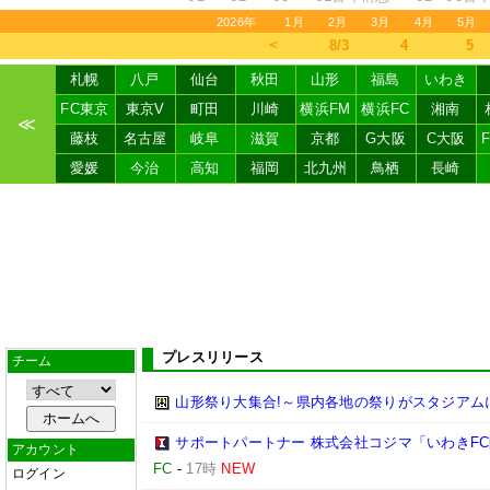
2026年
1月
2月
3月
4月
5月
＜
8/3
4
5
札幌
八戸
仙台
秋田
山形
福島
いわき
FC東京
東京V
町田
川崎
横浜FM
横浜FC
湘南
≪
藤枝
名古屋
岐阜
滋賀
京都
G大阪
C大阪
愛媛
今治
高知
福岡
北九州
鳥栖
長崎
プレスリリース
チーム
山形祭り大集合!～県内各地の祭りがスタジアム
サポートパートナー 株式会社コジマ「いわきF
アカウント
FC
-
17時
NEW
ログイン