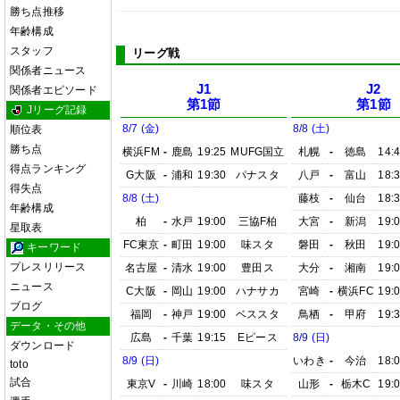
勝ち点推移
年齢構成
スタッフ
リーグ戦
関係者ニュース
J1
J2
関係者エピソード
第1節
第1節
Jリーグ記録
8/7 (金)
8/8 (土)
順位表
勝ち点
横浜FM
-
鹿島
19:25
MUFG国立
札幌
-
徳島
14:
得点ランキング
G大阪
-
浦和
19:30
パナスタ
八戸
-
富山
18:
得失点
8/8 (土)
藤枝
-
仙台
18:
年齢構成
柏
-
水戸
19:00
三協F柏
大宮
-
新潟
19:
星取表
FC東京
-
町田
19:00
味スタ
磐田
-
秋田
19:
キーワード
プレスリリース
名古屋
-
清水
19:00
豊田ス
大分
-
湘南
19:
ニュース
C大阪
-
岡山
19:00
ハナサカ
宮崎
-
横浜FC
19:
ブログ
福岡
-
神戸
19:00
ベススタ
鳥栖
-
甲府
19:
データ・その他
広島
-
千葉
19:15
Eピース
8/9 (日)
ダウンロード
8/9 (日)
いわき
-
今治
18:
toto
試合
東京V
-
川崎
18:00
味スタ
山形
-
栃木C
19: