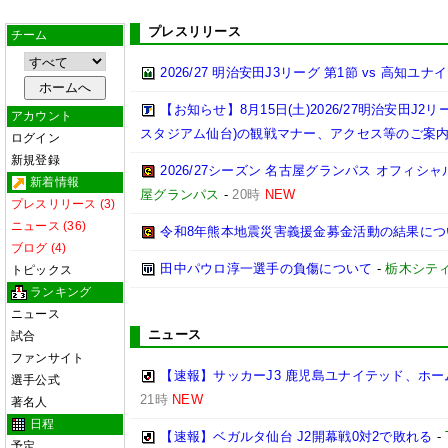
プレスリリース
チーム
2026/27 明治安田J3リーグ 第1節 vs 高知ユ
【お知らせ】8月15日(土)2026/27明治安田J
アカウント
スタジアム仙台)の観戦マナー、アクセス等のご案
ログイン
新規登録
2026/27シーズン 名古屋グランパス オフィシャル
新着情報
屋グランパス
-
20時
NEW
プレスリリース (3)
ニュース (36)
令和8年熊本地震災害義援金募金活動の結果につ
ブログ (4)
田中パウロ淳一選手の負傷について
-
栃木シテ
トピックス
ランキング
ニュース
ニュース
試合
ファンサイト
【速報】サッカーJ3 鹿児島ユナイテッド、ホー
選手公式
21時
NEW
著名人
日程
【速報】ベガルタ仙台 J2開幕戦0対2で敗れる
-
予定