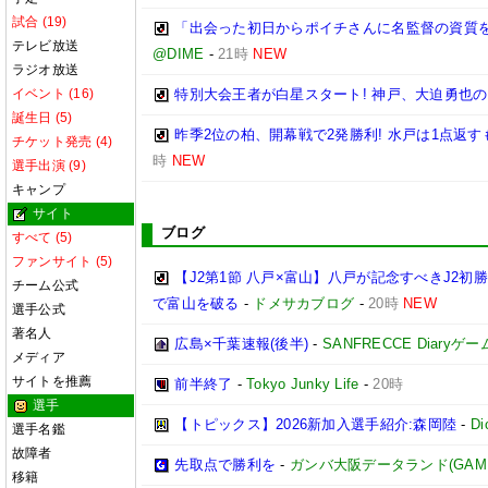
試合 (19)
「出会った初日からポイチさんに名監督の資質
テレビ放送
@DIME
-
21時
NEW
ラジオ放送
イベント (16)
特別大会王者が白星スタート! 神戸、大迫勇也の
誕生日 (5)
昨季2位の柏、開幕戦で2発勝利! 水戸は1点返すも
チケット発売 (4)
時
NEW
選手出演 (9)
キャンプ
サイト
ブログ
すべて (5)
ファンサイト (5)
【J2第1節 八戸×富山】八戸が記念すべきJ2
チーム公式
で富山を破る
-
ドメサカブログ
-
20時
NEW
選手公式
著名人
広島×千葉速報(後半)
-
SANFRECCE Diaryゲ
メディア
サイトを推薦
前半終了
-
Tokyo Junky Life
-
20時
選手
【トピックス】2026新加入選手紹介:森岡陸
-
D
選手名鑑
故障者
先取点で勝利を
-
ガンバ大阪データランド(GAMBA O
移籍