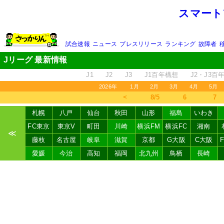
スマート
試合速報
ニュース
プレスリリース
ランキング
故障者
Jリーグ 最新情報
J1
J2
J3
J1百年構想
J2・J3百
2026年
1月
2月
3月
4月
5月
＜
8/5
6
7
札幌
八戸
仙台
秋田
山形
福島
いわき
FC東京
東京V
町田
川崎
横浜FM
横浜FC
湘南
≪
藤枝
名古屋
岐阜
滋賀
京都
G大阪
C大阪
愛媛
今治
高知
福岡
北九州
鳥栖
長崎