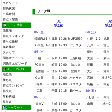
エピソード
契約状況
リーグ戦
出場時間
得点・警告
J1
J2
チーム情報
第1節
第1
競技場
8/7 (金)
8/8 (土)
得点ランキング
横浜FM
3-4
鹿島
19:26
MUFG国立
札幌
2-0
徳島
勝ち点推移
G大阪
4-3
浦和
19:33
パナスタ
八戸
-
富山
年齢構成
8/8 (土)
藤枝
-
仙台
スタッフ
関係者ニュース
柏
-
水戸
19:00
三協F柏
大宮
-
新潟
関係者エピソード
FC東京
-
町田
19:00
味スタ
磐田
-
秋田
Jリーグ記録
名古屋
-
清水
19:00
豊田ス
大分
-
湘南
順位表
C大阪
-
岡山
19:00
ハナサカ
宮崎
-
横浜FC
勝ち点
福岡
-
神戸
19:00
ベススタ
鳥栖
-
甲府
得点ランキング
広島
-
千葉
19:15
Eピース
8/9 (日)
得失点
年齢構成
8/9 (日)
いわき
-
今治
星取表
東京V
-
川崎
18:00
味スタ
山形
-
栃木C
キーワード
長崎
-
京都
19:00
ピースタ