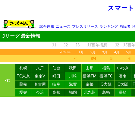
スマート
試合速報
ニュース
プレスリリース
ランキング
故障者
Jリーグ 最新情報
J1
J2
J3
J1百年構想
J2・J3百
2026年
1月
2月
3月
4月
5月
＜
8/4
5
6
札幌
八戸
仙台
秋田
山形
福島
いわき
FC東京
東京V
町田
川崎
横浜FM
横浜FC
湘南
≪
藤枝
名古屋
岐阜
滋賀
京都
G大阪
C大阪
愛媛
今治
高知
福岡
北九州
鳥栖
長崎