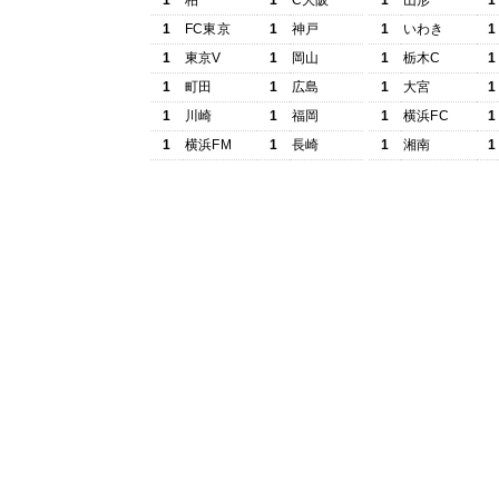
1
柏
1
C大阪
1
山形
1
1
FC東京
1
神戸
1
いわき
1
1
東京V
1
岡山
1
栃木C
1
1
町田
1
広島
1
大宮
1
1
川崎
1
福岡
1
横浜FC
1
1
横浜FM
1
長崎
1
湘南
1