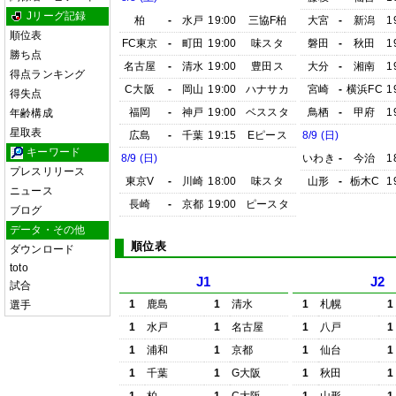
Jリーグ記録
柏
-
水戸
19:00
三協F柏
大宮
-
新潟
1
順位表
FC東京
-
町田
19:00
味スタ
磐田
-
秋田
1
勝ち点
名古屋
-
清水
19:00
豊田ス
大分
-
湘南
1
得点ランキング
C大阪
-
岡山
19:00
ハナサカ
宮崎
-
横浜FC
1
得失点
福岡
-
神戸
19:00
ベススタ
鳥栖
-
甲府
1
年齢構成
星取表
広島
-
千葉
19:15
Eピース
8/9 (日)
キーワード
8/9 (日)
いわき
-
今治
1
プレスリリース
東京V
-
川崎
18:00
味スタ
山形
-
栃木C
1
ニュース
長崎
-
京都
19:00
ピースタ
ブログ
データ・その他
順位表
ダウンロード
toto
J1
J2
試合
1
鹿島
1
清水
1
札幌
1
選手
1
水戸
1
名古屋
1
八戸
1
1
浦和
1
京都
1
仙台
1
1
千葉
1
G大阪
1
秋田
1