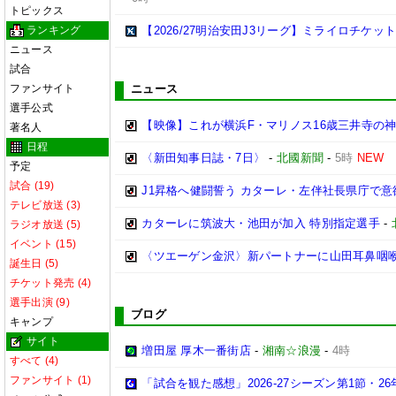
トピックス
ランキング
【2026/27明治安田J3リーグ】ミライロチケ
ニュース
試合
ファンサイト
ニュース
選手公式
【映像】これが横浜F・マリノス16歳三井寺の神
著名人
日程
〈新田知事日誌・7日〉
-
北國新聞
-
5時
NEW
予定
試合 (19)
J1昇格へ健闘誓う カターレ・左伴社長県庁で意
テレビ放送 (3)
カターレに筑波大・池田が加入 特別指定選手
-
ラジオ放送 (5)
イベント (15)
〈ツエーゲン金沢〉新パートナーに山田耳鼻咽
誕生日 (5)
チケット発売 (4)
選手出演 (9)
ブログ
キャンプ
サイト
増田屋 厚木一番街店
-
湘南☆浪漫
-
4時
すべて (4)
ファンサイト (1)
「試合を観た感想」2026-27シーズン第1節・26年