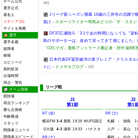
チーム公式
4時
選手公式
Jリーグ新シーズン開幕 16歳の三井寺の活躍で
著名人
メディア (3)
負け
-
スポーツライター増島みどりの「ザ・スタジ
サイトを推薦
DF37広瀬陸斗「3-1であの時間になっても『
選手
島のサポーターは、改めて戻ってきて感じました」/【
選手名鑑
「GELマガ」鹿島アントラーズ番記者・田中滋WE
故障者
移籍
日本代表DF冨安健洋の英プレミア・クリスタル
エピソード
トに
-
ドメサカブログ
-
1時
契約状況
出場時間
得点・警告
リーグ戦
チーム情報
競技場
J1
J2
得点ランキング
第1節
第1
勝ち点推移
8/7 (金)
8/8 (土)
年齢構成
横浜FM
3-4
鹿島
19:26
MUFG国立
札幌
-
徳島
1
スタッフ
G大阪
4-3
浦和
19:33
パナスタ
八戸
-
富山
1
関係者ニュース
関係者エピソード
8/8 (土)
藤枝
-
仙台
1