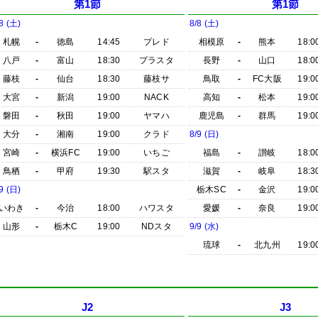
第1節
第1節
8 (土)
8/8 (土)
札幌
-
徳島
14:45
プレド
相模原
-
熊本
18:0
八戸
-
富山
18:30
プラスタ
長野
-
山口
18:0
藤枝
-
仙台
18:30
藤枝サ
鳥取
-
FC大阪
19:0
大宮
-
新潟
19:00
NACK
高知
-
松本
19:0
磐田
-
秋田
19:00
ヤマハ
鹿児島
-
群馬
19:0
大分
-
湘南
19:00
クラド
8/9 (日)
宮崎
-
横浜FC
19:00
いちご
福島
-
讃岐
18:0
鳥栖
-
甲府
19:30
駅スタ
滋賀
-
岐阜
18:3
9 (日)
栃木SC
-
金沢
19:0
いわき
-
今治
18:00
ハワスタ
愛媛
-
奈良
19:0
山形
-
栃木C
19:00
NDスタ
9/9 (水)
琉球
-
北九州
19:0
J2
J3