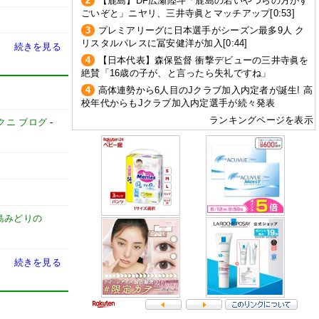
2
【鹿島】DF広瀬陸斗「鹿島の若いやつらの方がす
ごいぞと」ニヤリ、三井寺眞とマッチアップ[0:53]
3
プレミアリーグに日本選手がシーズン最多9人 ク
リスタルパレスに冨安健洋が加入[0:44]
続きを見る
4
【日本代表】森保監督 衝撃デビューの三井寺眞を
絶賛「16歳の子が、と言ったら失礼ですね」
4
高体連勢から6人目のJクラブ加入内定者が誕生! 高
校年代からもJクラブ加入内定選手が続々発表
ランキングページを表示
クニ ブログ
-
島みどりの
続きを見る