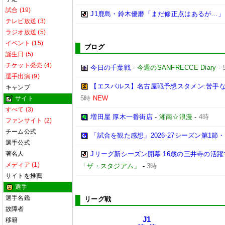
試合 (19)
J1鹿島・鈴木優磨「まだ修正点はあるが…」
テレビ放送 (3)
ラジオ放送 (5)
イベント (15)
ブログ
誕生日 (5)
チケット発売 (4)
今日の千葉戦
-
今週のSANFRECCE Diary
-
選手出演 (9)
【エスパルス】名古屋戦予想スタメン:苦手
キャンプ
5時
NEW
サイト
すべて (3)
増田屋 厚木一番街店
-
湘南☆浪漫
-
4時
ファンサイト (2)
チーム公式
「試合を観た感想」2026-27シーズン第1節・2
選手公式
著名人
Jリーグ新シーズン開幕 16歳の三井寺の活
メディア (1)
「ザ・スタジアム」
-
3時
サイトを推薦
選手
選手名鑑
リーグ戦
故障者
J1
移籍