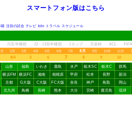
スマートフォン版はこちら
移籍
注目の試合
テレビ
toto
トラベル
スケジュール
J1百年構想
J2・J3百年構想
Jカップ
天皇杯
ACL
FI
8月
1月
2月
3月
4月
5月
6月
7月
9月
10月
11月
7
8/4
5
6
8
9
10
山形
福島
いわき
鹿島
水戸
栃木SC
栃木C
群馬
横浜FM
横浜FC
湘南
相模原
甲府
松本
長野
新潟
京都
G大阪
C大阪
FC大阪
奈良
神戸
鳥取
岡山
北九州
鳥栖
長崎
熊本
大分
宮崎
鹿児島
琉球