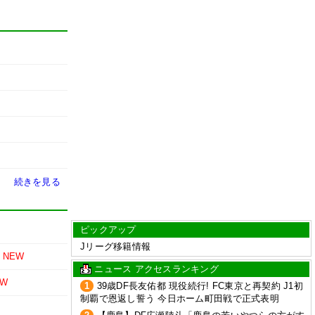
続きを見る
ピックアップ
Jリーグ移籍情報
NEW
ニュース アクセスランキング
EW
1
39歳DF長友佑都 現役続行! FC東京と再契約 J1初
制覇で恩返し誓う 今日ホーム町田戦で正式表明