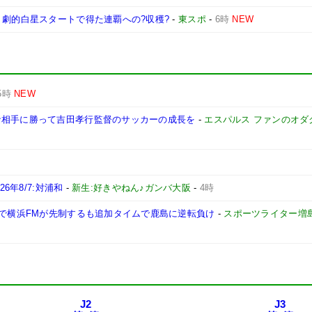
 劇的白星スタートで得た連覇への?収穫?
-
東スポ
-
6時
NEW
5時
NEW
な相手に勝って吉田孝行監督のサッカーの成長を
-
エスパルス ファンのオダ
6年8/7:対浦和
-
新生:好きやねん♪ガンバ大阪
-
4時
躍で横浜FMが先制するも追加タイムで鹿島に逆転負け
-
スポーツライター増
J2
J3