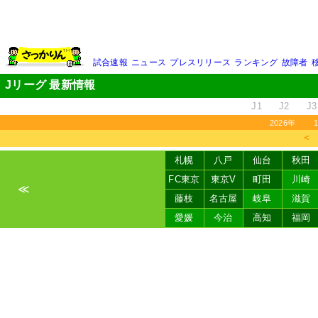
試合速報
ニュース
プレスリリース
ランキング
故障者
Jリーグ 最新情報
J1
J2
J3
2026年
＜
札幌
八戸
仙台
秋田
FC東京
東京V
町田
川崎
≪
藤枝
名古屋
岐阜
滋賀
愛媛
今治
高知
福岡