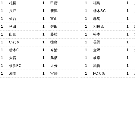
1
札幌
1
甲府
1
福島
1
1
八戸
1
新潟
1
栃木SC
1
1
仙台
1
富山
1
群馬
1
1
秋田
1
磐田
1
相模原
1
1
山形
1
藤枝
1
松本
1
1
いわき
1
徳島
1
長野
1
1
栃木C
1
今治
1
金沢
1
1
大宮
1
鳥栖
1
岐阜
1
1
横浜FC
1
大分
1
滋賀
1
1
湘南
1
宮崎
1
FC大阪
1