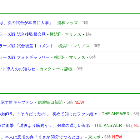
は、次の試合が本当に大事」
-
浦和レッズ
-
1時
ントラーズ戦 試合後監督会見
-
横浜F・マリノス
-
1時
ントラーズ戦 試合後選手コメント
-
横浜F・マリノス
-
0時
ントラーズ戦 フォトギャラリー
-
横浜F・マリノス
-
0時
ケット導入のお知らせ
-
カマタマーレ讃岐
-
0時
を示す新キャプテン
-
信濃毎日新聞
-
6時
NEW
大物OB」「そうだったの!」 初めて知ったファン続々
-
THE ANSWER
-
6時
に衝撃 「現役より筋肉が…」44歳の逞しい近影
-
THE ANSWER
-
6時
N
弾も…本人は反省の弁「まさか60分でつるとは」
-
東スポ
-
6時
NEW