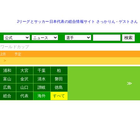
Jリーグとサッカー日本代表の総合情報サイト さっかりん
-
ゲストさん
FAワールドカップ
12月
予定
＞
浦和
大宮
千葉
柏
富山
金沢
清水
磐田
≫
広島
山口
讃岐
徳島
総合
代表
海外
すべて