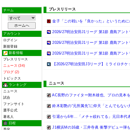
プレスリリース
チーム
金子「この戦いを『良かった』というために
2026/27明治安田J1リーグ 第1節 鹿島ア
アカウント
ログイン
2026/27明治安田J1リーグ 第1節 鹿島ア
新規登録
新着情報
2026/27明治安田J1リーグ 第1節 鹿島ア
プレスリリース
【2026/27明治安田J3リーグ】ミライロチ
ニュース (34)
ブログ (2)
トピックス
ニュース
ランキング
ニュース
AC長野のファイター附木雄也、プロの見本
試合
ファンサイト
鈴木彩艶の“元所属先”に仰天「とんでもない
選手公式
引退から6年…「メチャ絞れてる」元日本代表
著名人
日程
J1横浜Mの16歳・三井寺眞 衝撃デビュー
予定