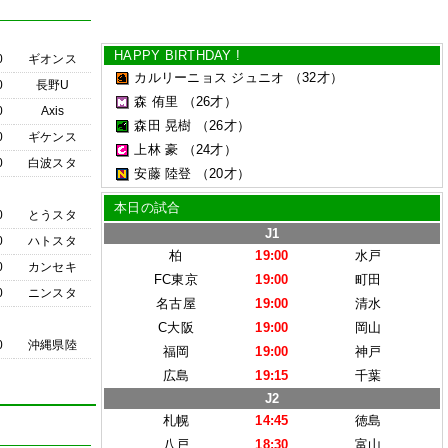
HAPPY BIRTHDAY !
0
ギオンス
カルリーニョス ジュニオ
（32才）
0
長野U
森 侑里
（26才）
0
Axis
森田 晃樹
（26才）
0
ギケンス
上林 豪
（24才）
0
白波スタ
安藤 陸登
（20才）
本日の試合
0
とうスタ
J1
0
ハトスタ
柏
19:00
水戸
0
カンセキ
FC東京
19:00
町田
0
ニンスタ
名古屋
19:00
清水
C大阪
19:00
岡山
0
沖縄県陸
福岡
19:00
神戸
広島
19:15
千葉
J2
札幌
14:45
徳島
八戸
18:30
富山