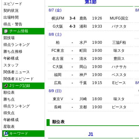
第1節
エピソード
8/7 (金)
8/
契約状況
出場時間
横浜FM
3-4
鹿島
19:26
MUFG国立
得点・警告
G大阪
4-3
浦和
19:33
パナスタ
チーム情報
8/8 (土)
競技場
柏
-
水戸
19:00
三協F柏
得点ランキング
FC東京
-
町田
19:00
味スタ
勝ち点推移
年齢構成
名古屋
-
清水
19:00
豊田ス
スタッフ
C大阪
-
岡山
19:00
ハナサカ
関係者ニュース
福岡
-
神戸
19:00
ベススタ
関係者エピソード
広島
-
千葉
19:15
Eピース
8/
Jリーグ記録
8/9 (日)
順位表
東京V
-
川崎
18:00
味スタ
勝ち点
得点ランキング
長崎
-
京都
19:00
ピースタ
得失点
年齢構成
順位表
星取表
キーワード
J1