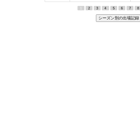
1
2
3
4
5
6
7
8
シーズン別の出場記録