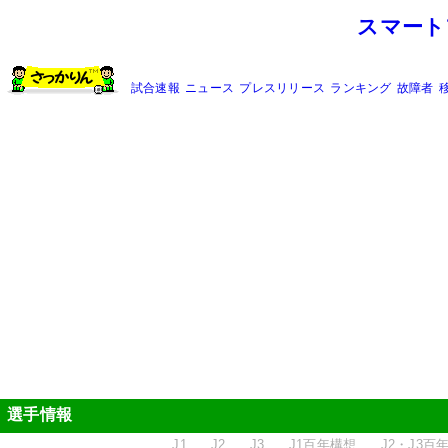
スマート
試合速報
ニュース
プレスリリース
ランキング
故障者
選手情報
J1
J2
J3
J1百年構想
J2・J3百