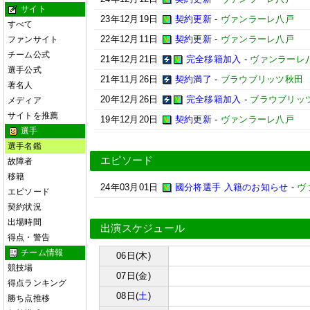
サイト
23年12月19日
契約更新
-
ヴァンラーレ八戸
すべて
22年12月11日
契約更新
-
ヴァンラーレ八戸
ファンサイト
チーム公式
21年12月21日
完全移籍加入
-
ヴァンラーレ
選手公式
21年11月26日
契約満了
-
ブラウブリッツ秋田
著名人
20年12月26日
完全移籍加入
-
ブラウブリッ
メディア
サイトを推薦
19年12月20日
契約更新
-
ヴァンラーレ八戸
選手
選手名鑑
エピソード
故障者
移籍
24年03月01日
國分将選手 入籍のお知らせ
-
ヴ
エピソード
契約状況
出場時間
出演スケジュール
得点・警告
チーム情報
06日(木)
競技場
07日(金)
得点ランキング
08日(
土
)
勝ち点推移