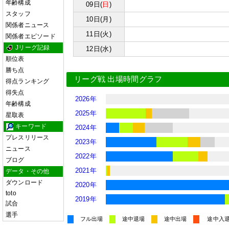
年齢構成
09日(
日
)
スタッフ
10日(月)
関係者ニュース
11日(火)
関係者エピソード
Jリーグ記録
12日(水)
順位表
勝ち点
リーグ戦 出場時間グラフ
得点ランキング
得失点
2026年
年齢構成
2025年
星取表
キーワード
2024年
プレスリリース
2023年
ニュース
2022年
ブログ
2021年
データ・その他
ダウンロード
2020年
toto
2019年
試合
選手
フル出場
途中退場
途中出場
途中入