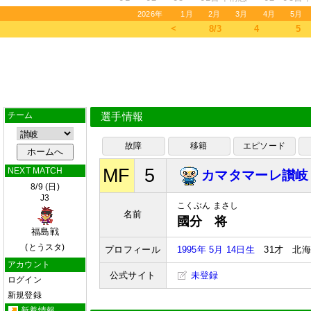
2026年
1月
2月
3月
4月
5月
＜
8/3
4
5
チーム
選手情報
故障
移籍
エピソード
MF
5
NEXT MATCH
カマタマーレ讃岐
8/9 (日)
J3
こくぶん まさし
名前
國分 将
福島戦
(とうスタ)
プロフィール
1995年 5月 14日生
31才 北海
アカウント
公式サイト
未登録
ログイン
新規登録
新着情報