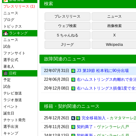
検索
プレスリリース (1)
ニュース
プレスリリース
ニュース
ブログ
ウェブ検索
画像検索
トピックス
ランキング
５ちゃんねる
X
ニュース
Jリーグ
Wikipedia
試合
ファンサイト
故障関連のニュース
選手公式
著名人
22年07月31日
J3 第19節 松本戦に90分出場
日程
22年06月28日
右ハムストリングス肉離れで全治
予定
試合
20年12月08日
右ハムストリングス損傷1度で全
テレビ放送
ラジオ放送
移籍・契約関連のニュース
イベント
誕生日
25年12月26日
完全移籍加入
-
カマタマーレ
チケット発売
選手出演
25年11月26日
契約満了
-
ヴァンラーレ八戸
キャンプ
24年12月12日
契約更新
-
ヴァンラーレ八戸