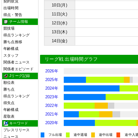
契約状況
10日(月)
出場時間
11日(火)
得点・警告
チーム情報
12日(水)
競技場
13日(木)
得点ランキング
14日(金)
勝ち点推移
年齢構成
スタッフ
リーグ戦 出場時間グラフ
関係者ニュース
関係者エピソード
2026年
Jリーグ記録
2025年
順位表
2024年
勝ち点
得点ランキング
2023年
得失点
2022年
年齢構成
2021年
星取表
2020年
キーワード
プレスリリース
フル出場
途中退場
途中出場
途中入
ニュース