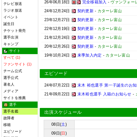
26年06月18日
完全移籍加入
-
ヴァンフォー
テレビ放送
ラジオ放送
24年12月24日
契約更新
-
カターレ富山
イベント
23年12月27日
契約更新
-
カターレ富山
誕生日
22年12月19日
契約更新
-
カターレ富山
チケット発売
選手出演
21年12月24日
契約更新
-
カターレ富山
キャンプ
20年12月26日
契約更新
-
カターレ富山
サイト
19年10月24日
来季加入内定
-
カターレ富山
すべて (1)
ファンサイト (1)
チーム公式
エピソード
選手公式
著名人
24年07月22日
末木 裕也選手 第一子誕生のお
メディア
21年09月22日
末木裕也選手 入籍のお知らせ
-
サイトを推薦
選手
選手名鑑
出演スケジュール
故障者
08日(
土
)
移籍
エピソード
09日(
日
)