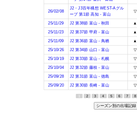
J2・J3百年構想 WEST-Aグル
26/02/08
▽
ープ 第1節 高知 - 富山
25/11/29
J2 第38節 富山 - 秋田
25/11/23
J2 第37節 甲府 - 富山
25/11/09
J2 第36節 富山 - 鳥栖
25/10/26
J2 第34節 山口 - 富山
▽
25/10/19
J2 第33節 富山 - 札幌
▽
25/10/04
J2 第32節 藤枝 - 富山
▽
25/09/28
J2 第31節 富山 - 徳島
▽
25/09/20
J2 第30節 長崎 - 富山
▽
1
2
3
4
5
6
7
8
シーズン別の出場記録