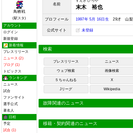
すえき ひろや
名前
末木 裕也
鳥栖戦
(駅スタ)
プロフィール
1997年 5月 16日生
29才 山梨
アカウント
公式サイト
未登録
ログイン
新規登録
新着情報
検索
プレスリリース
ニュース (2)
プレスリリース
ニュース
ブログ (1)
ウェブ検索
画像検索
トピックス
ランキング
５ちゃんねる
X
ニュース
Jリーグ
Wikipedia
試合
ファンサイト
故障関連のニュース
選手公式
著名人
日程
移籍・契約関連のニュース
予定
試合 (1)