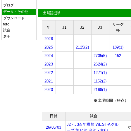
ブログ
データ・その他
出場記録
ダウンロード
toto
リーグ
年
J1
J2
J3
試合
杯
選手
2026
2025
2125(2)
189(1)
2024
2735(5)
152
2023
2624(2)
2022
1271(1)
2021
1152(2)
2020
2168(1)
※出場時間（得点）
日付
試合
J2・J3百年構想 WEST-Aグル
26/05/03
▽
ープ 第14節 金沢 - 富山