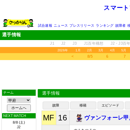
スマート
試合速報
ニュース
プレスリリース
ランキング
故障者
選手情報
J1
J2
J3
J1百年構想
J2・J3百
2026年
1月
2月
3月
4月
5月
＜
8/5
6
7
チーム
選手情報
故障
移籍
エピソード
MF
16
NEXT MATCH
ヴァンフォーレ甲
8/8 (土)
J2