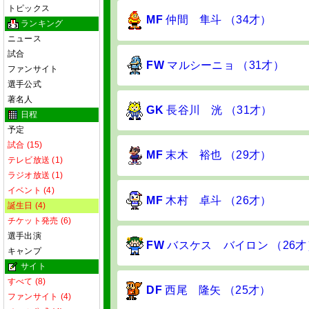
トピックス
MF
仲間 隼斗 （34才）
ランキング
ニュース
試合
FW
マルシーニョ （31才）
ファンサイト
選手公式
著名人
GK
長谷川 洸 （31才）
日程
予定
試合 (15)
MF
末木 裕也 （29才）
テレビ放送 (1)
ラジオ放送 (1)
イベント (4)
MF
木村 卓斗 （26才）
誕生日 (4)
チケット発売 (6)
選手出演
FW
バスケス バイロン （26才
キャンプ
サイト
すべて (8)
DF
西尾 隆矢 （25才）
ファンサイト (4)