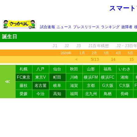
スマート
試合速報
ニュース
プレスリリース
ランキング
故障者
誕生日
J1
J2
J3
J1百年構想
J2・J3百
2026年
1月
2月
3月
4月
5月
＜
5/13
14
15
札幌
八戸
仙台
秋田
山形
福島
いわき
FC東京
東京V
町田
川崎
横浜FM
横浜FC
湘南
≪
藤枝
名古屋
岐阜
滋賀
京都
G大阪
C大阪
愛媛
今治
高知
福岡
北九州
鳥栖
長崎