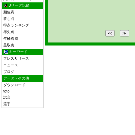
Jリーグ記録
順位表
勝ち点
得点ランキング
得失点
年齢構成
星取表
キーワード
プレスリリース
ニュース
ブログ
データ・その他
ダウンロード
toto
試合
選手