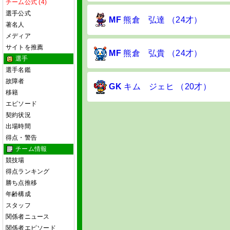
チーム公式 (4)
選手公式
MF
熊倉 弘達 （24才）
著名人
メディア
サイトを推薦
MF
熊倉 弘貴 （24才）
選手
選手名鑑
故障者
GK
キム ジェヒ （20才）
移籍
エピソード
契約状況
出場時間
得点・警告
チーム情報
競技場
得点ランキング
勝ち点推移
年齢構成
スタッフ
関係者ニュース
関係者エピソード