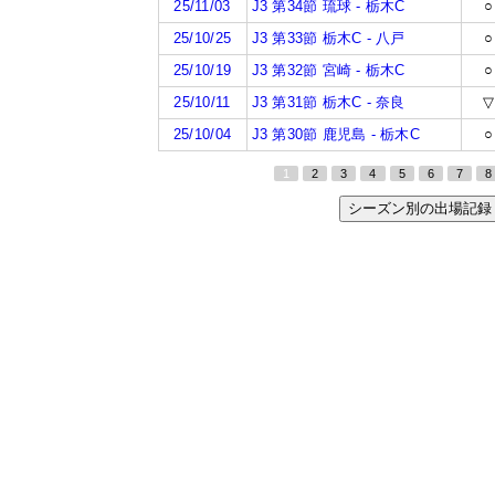
25/11/03
J3 第34節 琉球 - 栃木C
○
25/10/25
J3 第33節 栃木C - 八戸
○
25/10/19
J3 第32節 宮崎 - 栃木C
○
25/10/11
J3 第31節 栃木C - 奈良
▽
25/10/04
J3 第30節 鹿児島 - 栃木C
○
1
2
3
4
5
6
7
8
シーズン別の出場記録