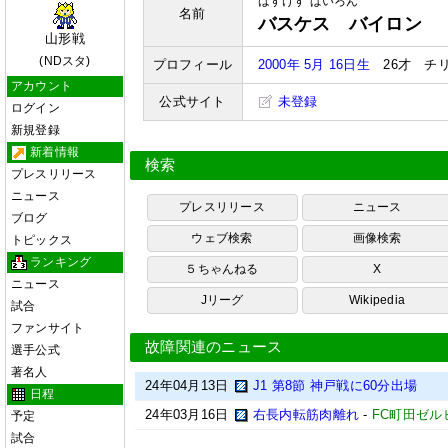
ばすけす ぱいろん
名前
バスケス バイロン
山形戦
(NDスタ)
プロフィール
2000年 5月 16日生
26才 チ
アカウント
公式サイト
未登録
ログイン
新規登録
新着情報
検索
プレスリリース
ニュース
プレスリリース
ニュース
ブログ
ウェブ検索
画像検索
トピックス
ランキング
５ちゃんねる
X
ニュース
Jリーグ
Wikipedia
試合
ファンサイト
故障関連のニュース
選手公式
著名人
24年04月13日
J1 第8節 神戸戦に60分出場
日程
24年03月16日
右長内転筋肉離れ
-
FC町田ゼル
予定
試合