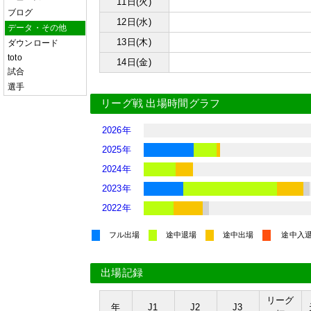
11日(火)
ブログ
12日(水)
データ・その他
13日(木)
ダウンロード
toto
14日(金)
試合
選手
リーグ戦 出場時間グラフ
2026年
2025年
2024年
2023年
2022年
フル出場
途中退場
途中出場
途中入
出場記録
リーグ
年
J1
J2
J3