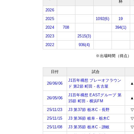
杯
2026
2025
1092(6)
19
2024
708
394(1)
2023
2515(3)
2022
936(4)
※出場時間（得点）
日付
試合
J1百年構想 プレーオフラウン
26/06/06
ド 第2節 町田 - 名古屋
J1百年構想 EASTグループ 第
26/05/06
15節 町田 - 横浜FM
25/11/23
J3 第37節 栃木C - 長野
▽
25/11/15
J3 第36節 岐阜 - 栃木C
▽
25/11/08
J3 第35節 栃木C - 讃岐
▽