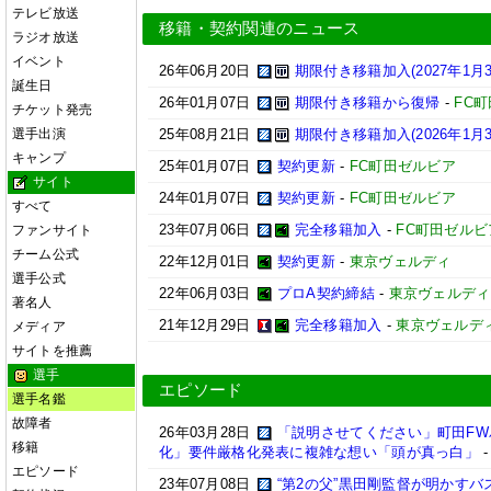
テレビ放送
移籍・契約関連のニュース
ラジオ放送
イベント
26年06月20日
期限付き移籍加入(2027年1月
誕生日
26年01月07日
期限付き移籍から復帰
-
FC
チケット発売
選手出演
25年08月21日
期限付き移籍加入(2026年1月
キャンプ
25年01月07日
契約更新
-
FC町田ゼルビア
サイト
24年01月07日
契約更新
-
FC町田ゼルビア
すべて
23年07月06日
完全移籍加入
-
FC町田ゼルビ
ファンサイト
チーム公式
22年12月01日
契約更新
-
東京ヴェルディ
選手公式
22年06月03日
プロA契約締結
-
東京ヴェルディ
著名人
21年12月29日
完全移籍加入
-
東京ヴェルデ
メディア
サイトを推薦
選手
エピソード
選手名鑑
故障者
26年03月28日
「説明させてください」町田F
移籍
化」要件厳格化発表に複雑な想い「頭が真っ白」
エピソード
23年07月08日
“第2の父”黒田剛監督が明かす