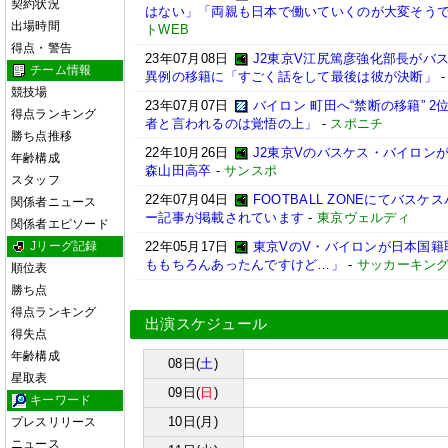
契約状況
はない」「両親も日本で働いていくのが大変そうで.
出場時間
トWEB
得点・警告
23年07月08日
J2東京V江尻篤彦強化部長がバ
チーム情報
異例の移籍に「すごく話をして最後は彼が決断」
競技場
23年07月07日
バイロン 町田へ“禁断の移籍” 
得点ランキング
者と言われるのは覚悟の上」
-
スポニチ
勝ち点推移
22年10月26日
J2東京Vのバスケス・バイロンが
年齢構成
森山田高卒
-
サンスポ
スタッフ
22年07月04日
FOOTBALL ZONEにてバス
関係者ニュース
ー記事が掲載されています
-
東京ヴェルディ
関係者エピソード
Jリーグ記録
22年05月17日
東京VのV・バイロンが日本国籍
ももちろんあったんですけど…」
-
サッカーキン
順位表
勝ち点
得点ランキング
出演スケジュール
得失点
年齢構成
08日(
土
)
星取表
09日(
日
)
キーワード
10日(月)
プレスリリース
ニュース