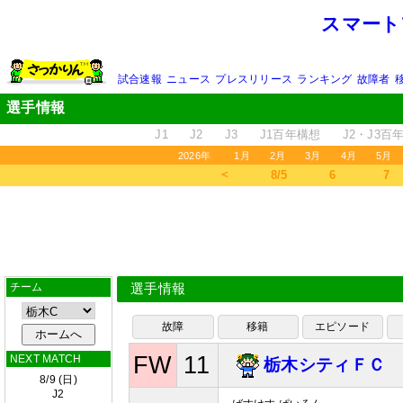
スマート
試合速報
ニュース
プレスリリース
ランキング
故障者
選手情報
J1
J2
J3
J1百年構想
J2・J3百
2026年
1月
2月
3月
4月
5月
＜
8/5
6
7
チーム
選手情報
故障
移籍
エピソード
FW
11
NEXT MATCH
栃木シティＦＣ
8/9 (日)
J2