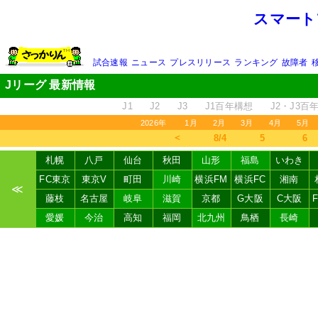
スマート
試合速報
ニュース
プレスリリース
ランキング
故障者
Jリーグ 最新情報
J1
J2
J3
J1百年構想
J2・J3百
2026年
1月
2月
3月
4月
5月
＜
8/4
5
6
札幌
八戸
仙台
秋田
山形
福島
いわき
FC東京
東京V
町田
川崎
横浜FM
横浜FC
湘南
≪
藤枝
名古屋
岐阜
滋賀
京都
G大阪
C大阪
愛媛
今治
高知
福岡
北九州
鳥栖
長崎