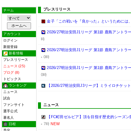
プレスリリース
チーム
金子「この戦いを『良かった』というためには
2026/27明治安田J1リーグ 第1節 鹿島アント
アカウント
時
ログイン
新規登録
2026/27明治安田J1リーグ 第1節 鹿島アント
新着情報
-
0時
プレスリリース
ニュース (25)
2026/27明治安田J1リーグ 第1節 鹿島アント
ブログ (8)
0時
トピックス
ランキング
【2026/27明治安田J3リーグ】ミライロチケ
ニュース
試合
ファンサイト
ニュース
選手公式
【FC町田ゼルビア】頂を目指す歴史的シーズン
著名人
-
7時
NEW
日程
予定