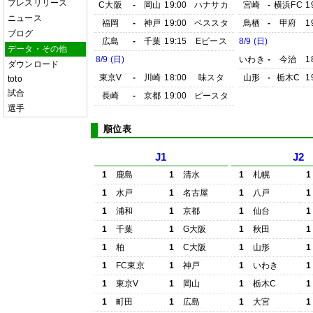
プレスリリース
C大阪
-
岡山
19:00
ハナサカ
宮崎
-
横浜FC
1
ニュース
福岡
-
神戸
19:00
ベススタ
鳥栖
-
甲府
1
ブログ
広島
-
千葉
19:15
Eピース
8/9 (日)
データ・その他
8/9 (日)
いわき
-
今治
1
ダウンロード
東京V
-
川崎
18:00
味スタ
山形
-
栃木C
1
toto
試合
長崎
-
京都
19:00
ピースタ
選手
順位表
J1
J2
1
鹿島
1
清水
1
札幌
1
1
水戸
1
名古屋
1
八戸
1
1
浦和
1
京都
1
仙台
1
1
千葉
1
G大阪
1
秋田
1
1
柏
1
C大阪
1
山形
1
1
FC東京
1
神戸
1
いわき
1
1
東京V
1
岡山
1
栃木C
1
1
町田
1
広島
1
大宮
1