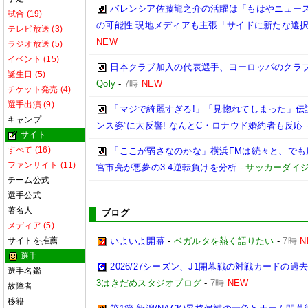
バレンシア佐藤龍之介の活躍は「もはやニュース
試合 (19)
の可能性 現地メディアも主張「サイドに新たな選
テレビ放送 (3)
NEW
ラジオ放送 (5)
イベント (15)
日本クラブ加入の代表選手、ヨーロッパのクラ
誕生日 (5)
Qoly
-
7時
NEW
チケット発売 (4)
選手出演 (9)
「マジで綺麗すぎる!」「見惚れてしまった」伝
キャンプ
ンス姿”に大反響! なんとC・ロナウド婚約者も反応
サイト
すべて (16)
「ここが弱さなのかな」横浜FMは続々と、でも
ファンサイト (11)
宮市亮が悪夢の3-4逆転負けを分析
-
サッカーダイジ
チーム公式
選手公式
著名人
ブログ
メディア (5)
サイトを推薦
いよいよ開幕
-
ベガルタを熱く語りたい
-
7時
N
選手
2026/27シーズン、J1開幕戦の対戦カードの
選手名鑑
3はきだめスタジオブログ
-
7時
NEW
故障者
移籍