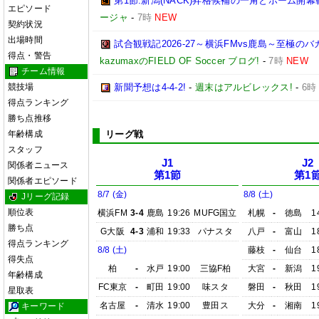
第1節:新潟(NACK)昇格候補の一角とホーム開幕
エピソード
ージャ
-
7時
NEW
契約状況
出場時間
試合観戦記2026-27～横浜FMvs鹿島～至極
得点・警告
kazumaxのFIELD OF Soccer ブログ!
-
7時
NEW
チーム情報
競技場
新聞予想は4-4-2!
-
週末はアルビレックス!
-
6時
得点ランキング
勝ち点推移
年齢構成
リーグ戦
スタッフ
J1
J2
関係者ニュース
第1節
第1
関係者エピソード
8/7 (金)
8/8 (土)
Jリーグ記録
順位表
横浜FM
3-4
鹿島
19:26
MUFG国立
札幌
-
徳島
1
勝ち点
G大阪
4-3
浦和
19:33
パナスタ
八戸
-
富山
1
得点ランキング
8/8 (土)
藤枝
-
仙台
1
得失点
柏
-
水戸
19:00
三協F柏
大宮
-
新潟
1
年齢構成
FC東京
-
町田
19:00
味スタ
磐田
-
秋田
1
星取表
名古屋
-
清水
19:00
豊田ス
大分
-
湘南
1
キーワード