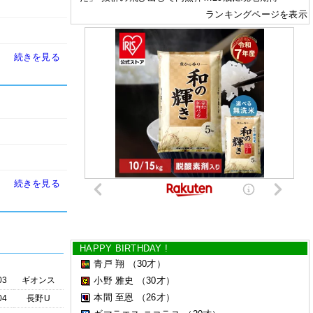
ランキングページを表示
続きを見る
続きを見る
HAPPY BIRTHDAY !
青戸 翔
（30才）
03
ギオンス
小野 雅史
（30才）
本間 至恩
（26才）
04
長野U