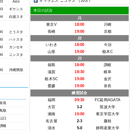
ギマラエス ニコラス
（20才）
03
Axis
03
ギケンス
本日の試合
04
白波スタ
J1
東京V
18:00
川崎
長崎
19:00
京都
00
とうスタ
J2
30
ハトスタ
いわき
18:00
今治
00
カンセキ
山形
19:00
栃木C
00
ニンスタ
J3
福島
18:00
讃岐
00
沖縄県陸
滋賀
18:30
岐阜
栃木SC
19:00
金沢
愛媛
19:00
奈良
練習試合
福岡
09:30
FC延岡AGATA
奈良
大宮
1-2
筑波大学
鳥取
湘南
10:00
東京学芸大学
山口
名古屋
2-3
藤枝
讃岐
清水
5-0
静岡産業大学