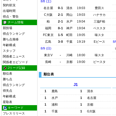
8/8 (土)
契約状況
名古屋
0-1
清水
19:03
豊田ス
出場時間
C大阪
2-1
岡山
19:03
ハナサカ
得点・警告
柏
2-1
水戸
19:04
三協F柏
チーム情報
競技場
福岡
0-1
神戸
19:04
ベススタ
得点ランキング
FC東京
1-5
町田
19:05
味スタ
勝ち点推移
広島
3-0
千葉
19:19
Eピース
8/
年齢構成
8/9 (日)
スタッフ
東京V
-
川崎
18:00
味スタ
関係者ニュース
長崎
-
京都
19:00
ピースタ
関係者エピソード
Jリーグ記録
順位表
順位表
勝ち点
J1
得点ランキング
得失点
1
鹿島
1
清水
年齢構成
1
水戸
1
名古屋
星取表
1
浦和
1
京都
キーワード
1
千葉
1
G大阪
プレスリリース