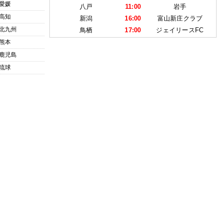
愛媛
八戸
11:00
岩手
高知
新潟
16:00
富山新庄クラブ
北九州
鳥栖
17:00
ジェイリースFC
熊本
鹿児島
琉球