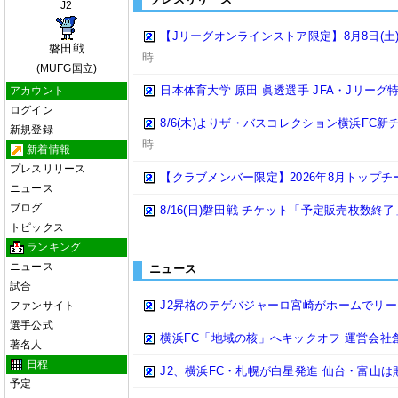
J2
【Jリーグオンラインストア限定】8月8日(土)
磐田戦
時
(MUFG国立)
日本体育大学 原田 眞透選手 JFA・Jリー
アカウント
ログイン
8/6(木)よりザ・バスコレクション横浜FC新
新規登録
時
新着情報
プレスリリース
【クラブメンバー限定】2026年8月トップ
ニュース
ブログ
8/16(日)磐田戦 チケット「予定販売枚数
トピックス
ランキング
ニュース
ニュース
試合
J2昇格のテゲバジャーロ宮崎がホームでリー
ファンサイト
選手公式
横浜FC「地域の核」へキックオフ 運営会社
著名人
日程
J2、横浜FC・札幌が白星発進 仙台・富山は
予定