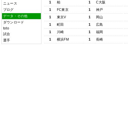
1
柏
1
C大阪
ニュース
ブログ
1
FC東京
1
神戸
データ・その他
1
東京V
1
岡山
ダウンロード
1
町田
1
広島
toto
1
川崎
1
福岡
試合
1
横浜FM
1
長崎
選手