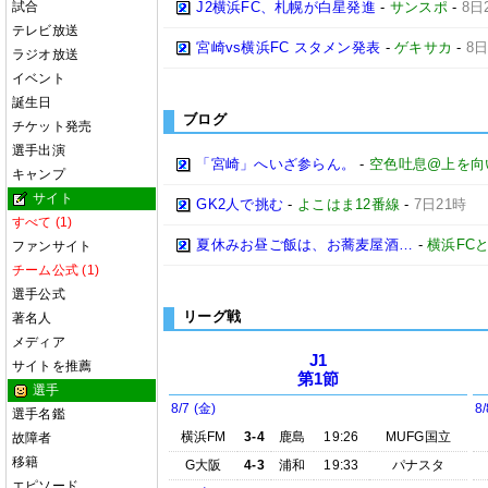
試合
J2横浜FC、札幌が白星発進
-
サンスポ
-
8日
テレビ放送
宮崎vs横浜FC スタメン発表
-
ゲキサカ
-
8日
ラジオ放送
イベント
誕生日
ブログ
チケット発売
選手出演
「宮崎」へいざ参らん。
-
空色吐息@上を向
キャンプ
サイト
GK2人で挑む
-
よこはま12番線
-
7日21時
すべて (1)
夏休みお昼ご飯は、お蕎麦屋酒…
-
横浜FC
ファンサイト
チーム公式 (1)
選手公式
リーグ戦
著名人
メディア
J1
サイトを推薦
第1節
選手
8/7 (金)
8/
選手名鑑
横浜FM
3-4
鹿島
19:26
MUFG国立
故障者
移籍
G大阪
4-3
浦和
19:33
パナスタ
エピソード