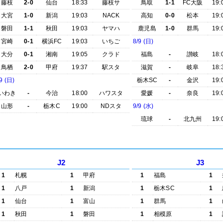
藤枝
2-0
仙台
18:33
藤枝サ
鳥取
1-1
FC大阪
19:
大宮
1-0
新潟
19:03
NACK
高知
0-0
松本
19:
磐田
1-1
秋田
19:03
ヤマハ
鹿児島
1-0
群馬
19:
宮崎
0-1
横浜FC
19:03
いちご
8/9 (日)
大分
0-1
湘南
19:05
クラド
福島
-
讃岐
18:
鳥栖
2-0
甲府
19:37
駅スタ
滋賀
-
岐阜
18:
9 (日)
栃木SC
-
金沢
19:
いわき
-
今治
18:00
ハワスタ
愛媛
-
奈良
19:
山形
-
栃木C
19:00
NDスタ
9/9 (水)
琉球
-
北九州
19:
J2
J3
1
札幌
1
甲府
1
福島
1
1
八戸
1
新潟
1
栃木SC
1
1
仙台
1
富山
1
群馬
1
1
秋田
1
磐田
1
相模原
1