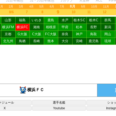
J1百年構想
J2・J3百年構想
Jカップ
天皇杯
ACL
FI
8月
1月
2月
3月
4月
5月
6月
7月
9月
10月
11月
9
8/6
7
8
10
11
12
山形
福島
いわき
鹿島
水戸
栃木SC
栃木C
群馬
横浜FM
横浜FC
湘南
相模原
甲府
松本
長野
新潟
京都
G大阪
C大阪
FC大阪
奈良
神戸
鳥取
岡山
北九州
鳥栖
長崎
熊本
大分
宮崎
鹿児島
琉球
横浜ＦＣ
ケジュール
選手名鑑
ショ
X
Youtube
Instag