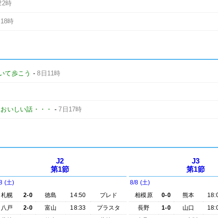
22時
18時
いて歩こう
-
8日11時
とおいしい話・・・
-
7日17時
J2
J3
第1節
第1節
8 (土)
8/8 (土)
札幌
2-0
徳島
14:50
プレド
相模原
0-0
熊本
18:
八戸
2-0
富山
18:33
プラスタ
長野
1-0
山口
18: