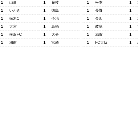
1
山形
1
藤枝
1
松本
1
1
いわき
1
徳島
1
長野
1
1
栃木C
1
今治
1
金沢
1
1
大宮
1
鳥栖
1
岐阜
1
1
横浜FC
1
大分
1
滋賀
1
1
湘南
1
宮崎
1
FC大阪
1