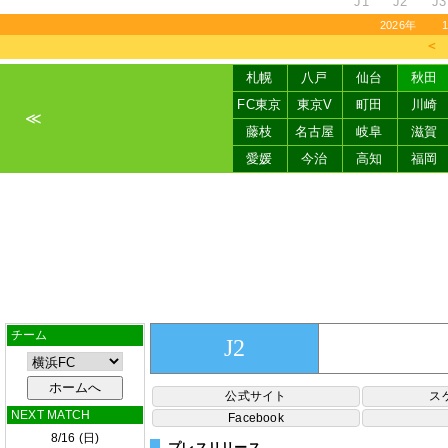
J1
J2
J3
2026年
＜
札幌
八戸
仙台
秋田
FC東京
東京V
町田
川崎
≪
藤枝
名古屋
岐阜
滋賀
愛媛
今治
高知
福岡
チーム
J2
公式サイト
ス
NEXT MATCH
Facebook
8/16 (日)
プレスリリース