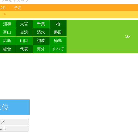
FAワールドカップ
12月
予定
＞
浦和
大宮
千葉
柏
富山
金沢
清水
磐田
≫
広島
山口
讃岐
徳島
総合
代表
海外
すべて
1位
ップ
ram