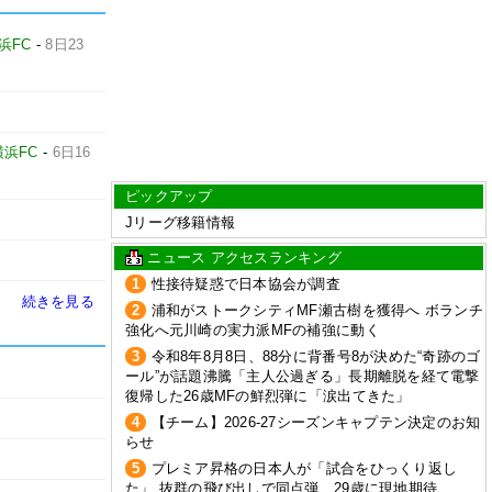
浜FC
-
8日23
横浜FC
-
6日16
ピックアップ
Jリーグ移籍情報
ニュース アクセスランキング
1
性接待疑惑で日本協会が調査
続きを見る
2
浦和がストークシティMF瀬古樹を獲得へ ボランチ
強化へ元川崎の実力派MFの補強に動く
3
令和8年8月8日、88分に背番号8が決めた“奇跡のゴ
ール”が話題沸騰「主人公過ぎる」長期離脱を経て電撃
復帰した26歳MFの鮮烈弾に「涙出てきた」
4
【チーム】2026-27シーズンキャプテン決定のお知
らせ
5
プレミア昇格の日本人が「試合をひっくり返し
た」 抜群の飛び出しで同点弾…29歳に現地期待