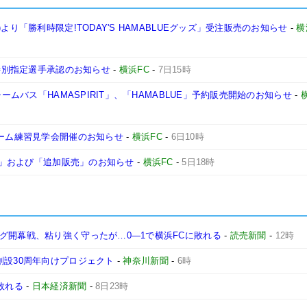
より「勝利時限定!TODAY'S HAMABLUEグッズ」受注販売のお知らせ
-
横
グ特別指定選手承認のお知らせ
-
横浜FC
-
7日15時
チームバス「HAMASPIRIT」、「HAMABLUE」予約販売開始のお知らせ
-
チーム練習見学会開催のお知らせ
-
横浜FC
-
6日10時
終了」および「追加販売」のお知らせ
-
横浜FC
-
5日18時
グ開幕戦、粘り強く守ったが…0―1で横浜FCに敗れる
-
読売新聞
-
12時
創設30周年向けプロジェクト
-
神奈川新聞
-
6時
敗れる
-
日本経済新聞
-
8日23時