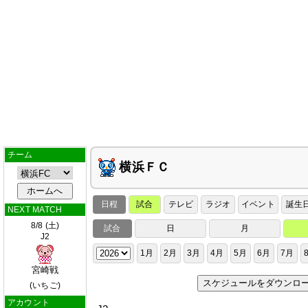
チーム
横浜ＦＣ
日程
試合
テレビ
ラジオ
イベント
誕生
NEXT MATCH
8/8 (土)
試合
日
月
J2
1月
2月
3月
4月
5月
6月
7月
宮崎戦
スケジュールをダウンロ
(いちご)
アカウント