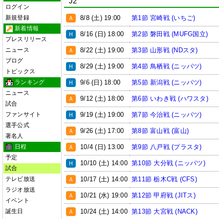
J2
ログイン
8/8 (土) 19:00
第1節 宮崎戦 (いちご)
新規登録
Ａ
新着情報
8/16 (日) 18:00
第2節 磐田戦 (MUFG国立)
Ｈ
プレスリリース
8/22 (土) 19:00
第3節 山形戦 (NDスタ)
ニュース
Ａ
ブログ
8/29 (土) 19:00
第4節 鳥栖戦 (ニッパツ)
Ｈ
トピックス
9/6 (日) 18:00
第5節 新潟戦 (ニッパツ)
ランキング
Ｈ
ニュース
9/12 (土) 18:00
第6節 いわき戦 (ハワスタ)
Ａ
試合
9/19 (土) 19:00
第7節 今治戦 (ニッパツ)
ファンサイト
Ｈ
選手公式
9/26 (土) 17:00
第8節 富山戦 (富山)
Ａ
著名人
10/4 (日) 13:00
第9節 八戸戦 (プラスタ)
日程
Ａ
予定
10/10 (土) 14:00
第10節 大分戦 (ニッパツ)
Ｈ
試合
10/17 (土) 14:00
第11節 栃木C戦 (CFS)
テレビ放送
Ａ
ラジオ放送
10/21 (水) 19:00
第12節 甲府戦 (JITス)
Ａ
イベント
10/24 (土) 14:00
第13節 大宮戦 (NACK)
誕生日
Ａ