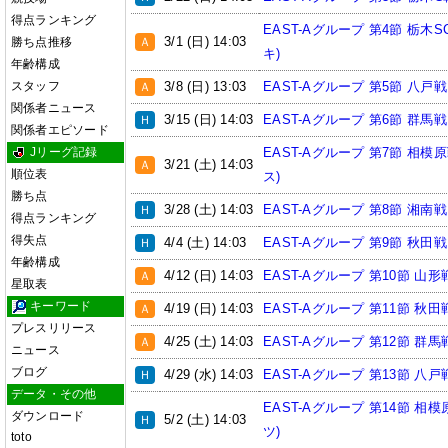
得点ランキング
EAST-Aグループ 第4節 栃木S
3/1 (日) 14:03
Ａ
勝ち点推移
キ)
年齢構成
3/8 (日) 13:03
EAST-Aグループ 第5節 八戸戦
スタッフ
Ａ
関係者ニュース
3/15 (日) 14:03
EAST-Aグループ 第6節 群馬戦
Ｈ
関係者エピソード
EAST-Aグループ 第7節 相模原
Jリーグ記録
3/21 (土) 14:03
Ａ
順位表
ス)
勝ち点
3/28 (土) 14:03
EAST-Aグループ 第8節 湘南戦
Ｈ
得点ランキング
得失点
4/4 (土) 14:03
EAST-Aグループ 第9節 秋田戦
Ｈ
年齢構成
4/12 (日) 14:03
EAST-Aグループ 第10節 山形戦
Ａ
星取表
キーワード
4/19 (日) 14:03
EAST-Aグループ 第11節 秋田
Ａ
プレスリリース
4/25 (土) 14:03
EAST-Aグループ 第12節 群馬
Ａ
ニュース
ブログ
4/29 (水) 14:03
EAST-Aグループ 第13節 八戸
Ｈ
データ・その他
EAST-Aグループ 第14節 相模
ダウンロード
5/2 (土) 14:03
Ｈ
ツ)
toto