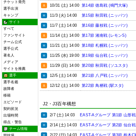
チケット発売
10/31 (土) 14:00
第14節 徳島戦 (鳴門大塚)
Ａ
選手出演
11/3 (火) 14:00
第15節 秋田戦 (ニッパツ)
キャンプ
Ｈ
サイト
11/7 (土) 14:00
第16節 藤枝戦 (ニッパツ)
Ｈ
すべて
11/14 (土) 14:00
第17節 湘南戦 (レモンS)
ファンサイト
Ａ
チーム公式
11/21 (土) 14:00
第18節 札幌戦 (ニッパツ)
Ｈ
選手公式
11/25 (水) 19:00
第19節 仙台戦 (ニッパツ)
著名人
Ｈ
メディア
11/29 (日) 14:00
第20節 秋田戦 (ソユスタ)
Ａ
サイトを推薦
12/5 (土) 14:00
第21節 八戸戦 (ニッパツ)
選手
Ｈ
選手名鑑
12/12 (土) 14:00
第22節 鳥栖戦 (駅スタ)
Ａ
故障者
移籍
エピソード
J2・J3百年構想
契約状況
2/7 (土) 14:03
EAST-Aグループ 第1節 山形戦
Ｈ
出場時間
得点・警告
2/14 (土) 14:03
EAST-Aグループ 第2節 仙台戦
Ｈ
チーム情報
2/22 (日) 14:03
EAST-Aグループ 第3節 栃木C
Ｈ
競技場