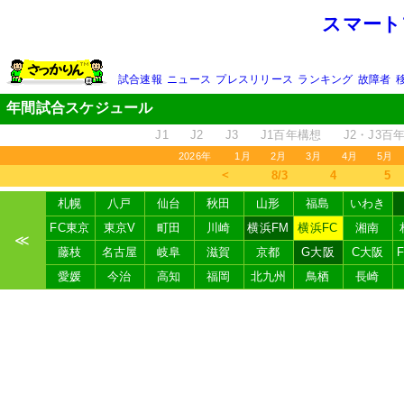
スマート
試合速報
ニュース
プレスリリース
ランキング
故障者
年間試合スケジュール
J1
J2
J3
J1百年構想
J2・J3百
2026年
1月
2月
3月
4月
5月
＜
8/3
4
5
札幌
八戸
仙台
秋田
山形
福島
いわき
FC東京
東京V
町田
川崎
横浜FM
横浜FC
湘南
≪
藤枝
名古屋
岐阜
滋賀
京都
G大阪
C大阪
愛媛
今治
高知
福岡
北九州
鳥栖
長崎