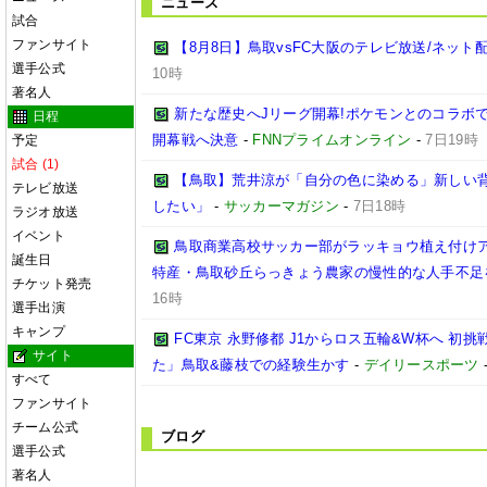
ニュース
試合
ファンサイト
【8月8日】鳥取vsFC大阪のテレビ放送/ネット
選手公式
10時
著名人
新たな歴史へJリーグ開幕!ポケモンとのコラボ
日程
開幕戦へ決意
-
FNNプライムオンライン
-
7日19時
予定
試合 (1)
【鳥取】荒井涼が「自分の色に染める」新しい
テレビ放送
したい」
-
サッカーマガジン
-
7日18時
ラジオ放送
イベント
鳥取商業高校サッカー部がラッキョウ植え付けア
誕生日
特産・鳥取砂丘らっきょう農家の慢性的な人手不足
チケット発売
16時
選手出演
キャンプ
FC東京 永野修都 J1からロス五輪&W杯へ 初
サイト
た」鳥取&藤枝での経験生かす
-
デイリースポーツ
すべて
ファンサイト
チーム公式
ブログ
選手公式
著名人