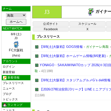
チーム
J3
ガイナ
公式サイト
スケジュール
NEXT MATCH
Facebook
X
8/8 (土)
プレスリリース
J3
【8/8(土)大阪戦】GOGS情報
-
ガイナーレ鳥取
FC大阪戦
(Axis)
【8/8(土)大阪戦】ホームゲーム情報(8/6更新)
-
アカウント
YONAGO・SAKAIMINATOカップ 2026(
ログイン
取
-
4日18時
新規登録
新着情報
【8/8(土)大阪戦】スタジアムグルメG’s deli情報
プレスリリース
ニュース
【2026/27明治安田J3リーグ】LINEミニアプ
ブログ
日16時
トピックス
ランキング
ニュース