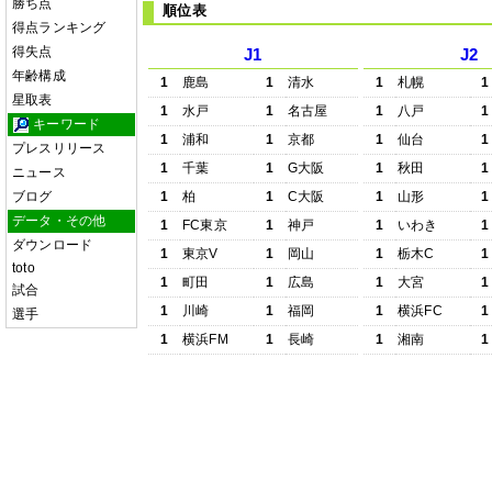
勝ち点
順位表
得点ランキング
得失点
J1
J2
年齢構成
1
鹿島
1
清水
1
札幌
1
星取表
1
水戸
1
名古屋
1
八戸
1
キーワード
1
浦和
1
京都
1
仙台
1
プレスリリース
1
千葉
1
G大阪
1
秋田
1
ニュース
ブログ
1
柏
1
C大阪
1
山形
1
データ・その他
1
FC東京
1
神戸
1
いわき
1
ダウンロード
1
東京V
1
岡山
1
栃木C
1
toto
1
町田
1
広島
1
大宮
1
試合
1
川崎
1
福岡
1
横浜FC
1
選手
1
横浜FM
1
長崎
1
湘南
1