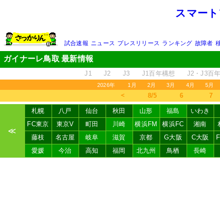
スマート
試合速報
ニュース
プレスリリース
ランキング
故障者
ガイナーレ鳥取 最新情報
J1
J2
J3
J1百年構想
J2・J3百
2026年
1月
2月
3月
4月
5月
＜
8/5
6
7
札幌
八戸
仙台
秋田
山形
福島
いわき
FC東京
東京V
町田
川崎
横浜FM
横浜FC
湘南
≪
藤枝
名古屋
岐阜
滋賀
京都
G大阪
C大阪
愛媛
今治
高知
福岡
北九州
鳥栖
長崎