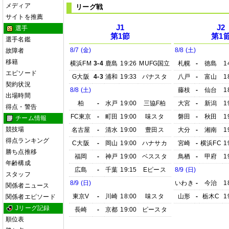
メディア
リーグ戦
サイトを推薦
J1
J2
選手
第1節
第1
選手名鑑
8/7 (金)
8/8 (土)
故障者
移籍
横浜FM
3-4
鹿島
19:26
MUFG国立
札幌
-
徳島
1
エピソード
G大阪
4-3
浦和
19:33
パナスタ
八戸
-
富山
1
契約状況
8/8 (土)
藤枝
-
仙台
1
出場時間
柏
-
水戸
19:00
三協F柏
大宮
-
新潟
1
得点・警告
FC東京
-
町田
19:00
味スタ
磐田
-
秋田
1
チーム情報
競技場
名古屋
-
清水
19:00
豊田ス
大分
-
湘南
1
得点ランキング
C大阪
-
岡山
19:00
ハナサカ
宮崎
-
横浜FC
1
勝ち点推移
福岡
-
神戸
19:00
ベススタ
鳥栖
-
甲府
1
年齢構成
広島
-
千葉
19:15
Eピース
8/9 (日)
スタッフ
8/9 (日)
いわき
-
今治
1
関係者ニュース
東京V
-
川崎
18:00
味スタ
山形
-
栃木C
1
関係者エピソード
Jリーグ記録
長崎
-
京都
19:00
ピースタ
順位表