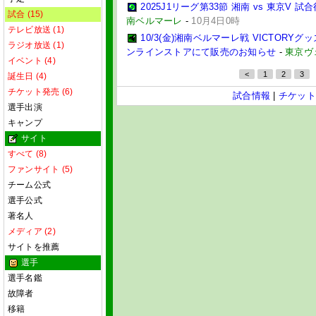
2025J1リーグ第33節 湘南 vs 東京V
試合 (15)
南ベルマーレ
-
10月4日0時
テレビ放送 (1)
10/3(金)湘南ベルマーレ戦 VICTORY
ラジオ放送 (1)
ンラインストアにて販売のお知らせ
-
東京ヴ
イベント (4)
<
1
2
3
誕生日 (4)
チケット発売 (6)
試合情報
|
チケット
選手出演
キャンプ
サイト
すべて (8)
ファンサイト (5)
チーム公式
選手公式
著名人
メディア (2)
サイトを推薦
選手
選手名鑑
故障者
移籍