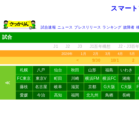
スマート
試合速報
ニュース
プレスリリース
ランキング
故障者
試合
J1
J2
J3
J1百年構想
J2・J3百
2026年
1月
2月
3月
4月
5月
＜
9/30
10/1
2
札幌
八戸
仙台
秋田
山形
福島
いわき
FC東京
東京V
町田
川崎
横浜FM
横浜FC
湘南
≪
藤枝
名古屋
岐阜
滋賀
京都
G大阪
C大阪
愛媛
今治
高知
福岡
北九州
鳥栖
長崎