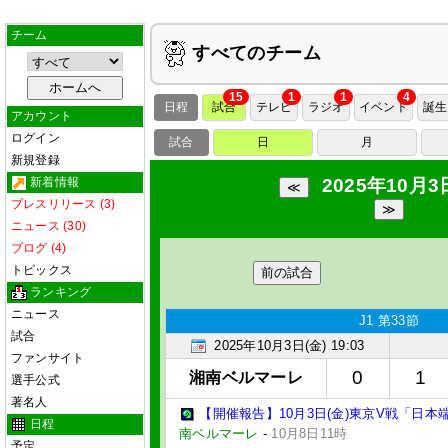
チーム
すべてのチーム
15
1
1
4
日程
試合
テレビ
ラジオ
イベント
誕生
アカウント
ログイン
試合
日
月
新規登録
新着情報
2025年10月3
プレスリリース (3)
ニュース (30)
ブログ (4)
トピックス
前の試合
ランキング
ニュース
J1 第33節
試合
2025年10月3日(金) 19:03
ファンサイト
0
1
湘南ベルマーレ
選手公式
著名人
【開催報告】10月3日(金)東京V戦「日
日程
南ベルマーレ
-
10月8日11時
予定