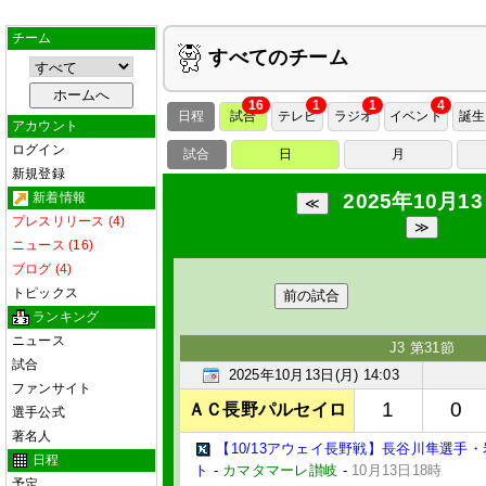
チーム
すべてのチーム
16
1
1
4
日程
試合
テレビ
ラジオ
イベント
誕生
アカウント
ログイン
試合
日
月
新規登録
新着情報
2025年10月13
プレスリリース (4)
ニュース (16)
ブログ (4)
トピックス
前の試合
ランキング
ニュース
J3 第31節
試合
2025年10月13日(月) 14:03
ファンサイト
1
0
ＡＣ長野パルセイロ
選手公式
著名人
【10/13アウェイ長野戦】長谷川隼選手
日程
ト
-
カマタマーレ讃岐
-
10月13日18時
予定