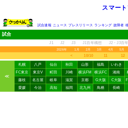
スマート
試合速報
ニュース
プレスリリース
ランキング
故障者
試合
J1
J2
J3
J1百年構想
J2・J3百
2026年
1月
2月
3月
4月
5月
＜
10/10
11
12
札幌
八戸
仙台
秋田
山形
福島
いわき
FC東京
東京V
町田
川崎
横浜FM
横浜FC
湘南
≪
藤枝
名古屋
岐阜
滋賀
京都
G大阪
C大阪
愛媛
今治
高知
福岡
北九州
鳥栖
長崎