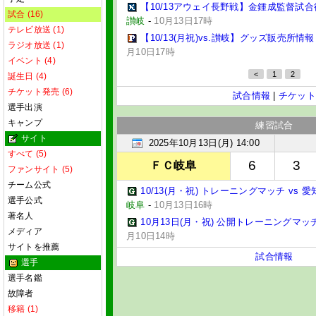
【10/13アウェイ長野戦】金鍾成監督試
試合 (16)
讃岐
-
10月13日17時
テレビ放送 (1)
【10/13(月祝)vs.讃岐】グッズ販売所情報
ラジオ放送 (1)
月10日17時
イベント (4)
<
1
2
誕生日 (4)
チケット発売 (6)
試合情報
|
チケット
選手出演
キャンプ
練習試合
サイト
2025年10月13日(月) 14:00
すべて (5)
6
3
ＦＣ岐阜
ファンサイト (5)
チーム公式
10/13(月・祝) トレーニングマッチ vs
選手公式
岐阜
-
10月13日16時
著名人
10月13日(月・祝) 公開トレーニングマ
メディア
月10日14時
サイトを推薦
試合情報
選手
選手名鑑
故障者
移籍 (1)