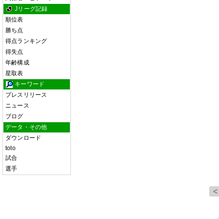
Jリーグ記録
順位表
勝ち点
得点ランキング
得失点
年齢構成
星取表
キーワード
プレスリリース
ニュース
ブログ
データ・その他
ダウンロード
toto
試合
選手