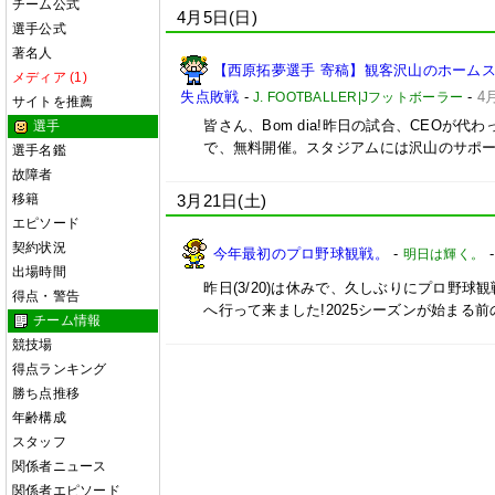
チーム公式
4月5日(日)
選手公式
著名人
【西原拓夢選手 寄稿】観客沢山のホーム
メディア (1)
失点敗戦
-
-
4
J. FOOTBALLER|Jフットボーラー
サイトを推薦
皆さん、Bom dia!昨日の試合、CEOが
選手
で、無料開催。スタジアムには沢山のサポ
選手名鑑
故障者
移籍
3月21日(土)
エピソード
契約状況
今年最初のプロ野球観戦。
-
明日は輝く。
出場時間
昨日(3/20)は休みで、久しぶりにプロ野球
得点・警告
へ行って来ました!2025シーズンが始まる
チーム情報
競技場
得点ランキング
勝ち点推移
年齢構成
スタッフ
関係者ニュース
関係者エピソード