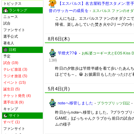
【エスパルス】名古屋戦予想スタメン:苦
トピックス
ランキング
督のサッカーの成長を
-
エスパルス ファンのオダ
ニュース
こんにちは。エスパルスファンのオダクニ
試合
帰省。楽しみしていた焚き火やJリーグの今
ファンサイト
選手公式
8月6日(木)
著名人
日程
竿燈犬??🏮
-
お転婆コーギー犬とEOS Kiss
予定
13時
試合 (19)
昨日の夕散歩は竿燈半纏を着て歩いたあんち
テレビ放送 (3)
ほどでも～。😁 お披露目もしたかったけ
ラジオ放送 (5)
イベント (15)
5月4日(月)
誕生日 (5)
チケット発売 (4)
選手出演 (9)
noteへ移管しました
-
-
ブラウブリッツ日記
キャンプ
昨日からnoteへ移管しました。?ブラウブリッ
サイト
GAME」|ばっちゃんクラブから前日の試
すべて (1)
ムの様子
ファンサイト