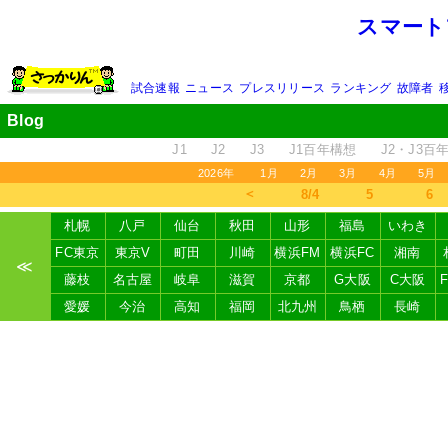
スマート
試合速報
ニュース
プレスリリース
ランキング
故障者
Blog
J1
J2
J3
J1百年構想
J2・J3百
2026年
1月
2月
3月
4月
5月
＜
8/4
5
6
札幌
八戸
仙台
秋田
山形
福島
いわき
FC東京
東京V
町田
川崎
横浜FM
横浜FC
湘南
≪
藤枝
名古屋
岐阜
滋賀
京都
G大阪
C大阪
愛媛
今治
高知
福岡
北九州
鳥栖
長崎