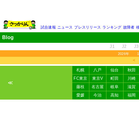
試合速報
ニュース
プレスリリース
ランキング
故障者
Blog
J1
J2
J3
2026年
＜
札幌
八戸
仙台
秋田
FC東京
東京V
町田
川崎
≪
藤枝
名古屋
岐阜
滋賀
愛媛
今治
高知
福岡