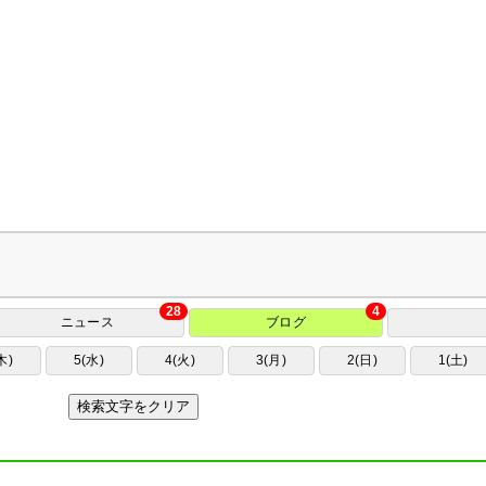
28
4
ニュース
ブログ
木)
5(水)
4(火)
3(月)
2(日)
1(土)
検索文字をクリア