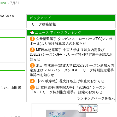
-
7月31
us+
ASAKA
ピックアップ
Jリーグ移籍情報
ニュース アクセスランキング
1
久乗聖亜選手 タンピネス・ローバーズFC(シンガ
ポール)より完全移籍加入のお知らせ
2
MF岩本悠庵選手 中京大学より加入内定及び
2026/27シーズンJFA・Jリーグ特別指定選手承認のお
知らせ
3
池田 春汰選手(筑波大学)2027/28シーズン新加入内
定および 2026/27シーズンJFA・Jリーグ特別指定選手
承認のお知らせ
4
【8/9 岐阜戦】花火打ち上げ中止のお知らせ
5
辻 友翔選手(國學院大學) 『2026/27 シーズン
ました。山田選
JFA・J リーグ特別指定選手』 認定のお知らせ
ランキングページを表示