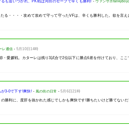
るも追いつかれ、PK戦は河田のセーブで辛くも勝利!
-
ヴァンサポfankybo
たる・・・・攻めて攻めて守って守ったVFは、辛くも勝利した。欲を言えば
-
5月10日14時
ーレ通信
6節・愛媛戦。カターレは残り3試合で2位以下に勝点6差を付けており、ここ
3-0で下す!爽快!
-
-
5月6日21時
風の街の日常
。久々の勝利に、度肝を抜かれた感じでしかも爽快です!勝ちたいけど勝てない