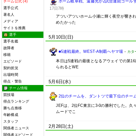
ホーム岐阜戦、遠藤光が2試合連続ゴールす
チーム公式 (4)
選手公式
17日7時
著名人
アツいアツいホーム小瀬に輝く夜空が響きわ
メディア
めたかった
サイトを推薦
選手
5月10日(日)
選手名鑑
故障者
■5連戦最終。WEST-A制覇へヤマ場
-
カタ
移籍
本日は5連戦の最後となるアウェイでの第1
エピソード
られるとWE
契約状況
出場時間
5月6日(水)
得点・警告
チーム情報
競技場
2位のチームを、ダントツで最下位のチームが
得点ランキング
JEFは、2位FC東京に3-0の勝利でした
勝ち点推移
ムードでこ
年齢構成
スタッフ
2月28日(土)
関係者ニュース
関係者エピソード