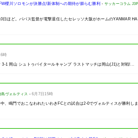
FW櫻川ソロモンが決勝点!新体制への期待が膨らむ勝利
-
サッカーコラム J3Pl
であと10日ほど。パパス監督が電撃退任したセレッソ大阪がホームのYANMAR HAN
16時
 3-1 岡山 シュトゥバイタールキャンプ ラストマッチは岡山(J1)と対戦!...
-
6月7日15時
徳島ヴォルティス
中、鳴門でおこなわれたいわきFCとの試合は2-0でヴォルティスが勝利し