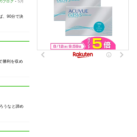
-
5月
yのブログ
、90分で決
で勝利を収め
だろうなと諦め