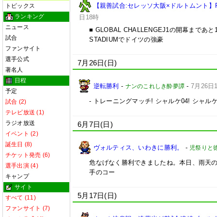
【親善試合:セレッソ大阪×ドルトムント】
トピックス
ランキング
日18時
ニュース
■ GLOBAL CHALLENGEJ1の開幕ま
試合
STADIUMでドイツの強豪
ファンサイト
選手公式
7月26日(日)
著名人
日程
逆転勝利
-
-
7月26日
ナンのこれしき酔夢譚
予定
- トレーニングマッチ! シャルケ04! シャルケ
試合 (2)
テレビ放送 (1)
ラジオ放送
6月7日(日)
イベント (2)
誕生日 (8)
ヴォルティス、いわきに勝利。
-
児祭りと
チケット発売 (6)
危なげなく勝利できましたね。本日、雨天の
選手出演 (4)
手のコー
キャンプ
サイト
5月17日(日)
すべて (11)
ファンサイト (7)