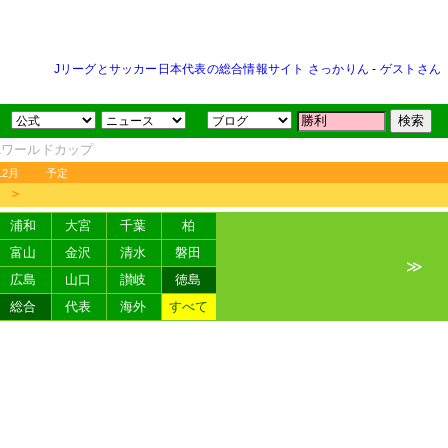
Jリーグとサッカー日本代表の総合情報サイト さっかりん
-
ゲストさん
FAワールドカップ
12月
予定
＞
浦和
大宮
千葉
柏
富山
金沢
清水
磐田
≫
広島
山口
讃岐
徳島
総合
代表
海外
すべて