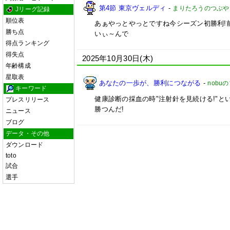
第4節 東京ヴェルディ
-
まりたろうのつぶや
Jリーグ記録
順位表
あぁやっとやっとですね今シーズン初勝利!
勝ち点
いぃ～んで
得点ランキング
得失点
2025年10月30日(木)
年齢構成
星取表
あなたの一歩が、勝利につながる
-
nobu
キーワード
健康診断の採血の時"注射針を見続ける!"と
プレスリリース
勝つんだ!
ニュース
ブログ
データ・その他
ダウンロード
toto
試合
選手