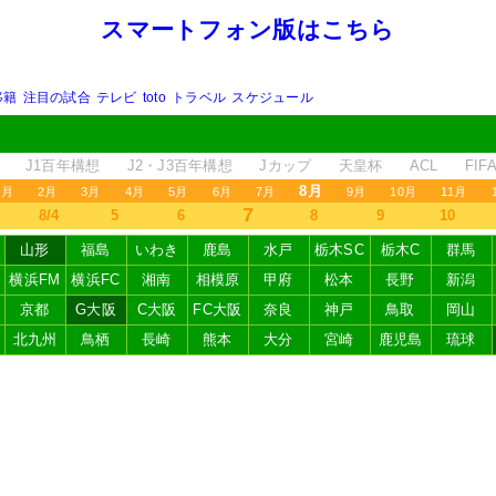
スマートフォン版はこちら
移籍
注目の試合
テレビ
toto
トラベル
スケジュール
J1百年構想
J2・J3百年構想
Jカップ
天皇杯
ACL
FI
8月
1月
2月
3月
4月
5月
6月
7月
9月
10月
11月
7
8/4
5
6
8
9
10
山形
福島
いわき
鹿島
水戸
栃木SC
栃木C
群馬
横浜FM
横浜FC
湘南
相模原
甲府
松本
長野
新潟
京都
G大阪
C大阪
FC大阪
奈良
神戸
鳥取
岡山
北九州
鳥栖
長崎
熊本
大分
宮崎
鹿児島
琉球