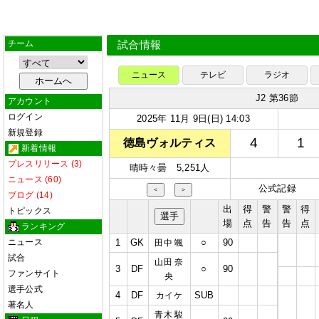
チーム
試合情報
ニュース
テレビ
ラジオ
J2 第36節
アカウント
ログイン
2025年 11月 9日(日) 14:03
新規登録
4
1
徳島ヴォルティス
新着情報
プレスリリース (3)
晴時々曇 5,251人
ニュース (60)
公式記録
＜
＞
ブログ (14)
出
得
警
警
得
トピックス
選手
場
点
告
告
点
ランキング
ニュース
1
GK
○
90
田中 颯
試合
山田 奈
3
DF
○
90
ファンサイト
央
選手公式
4
DF
SUB
カイケ
著名人
青木 駿