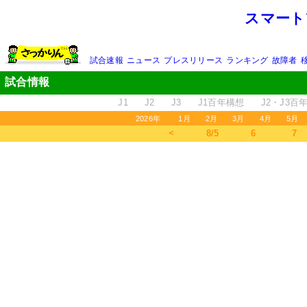
スマート
試合速報
ニュース
プレスリリース
ランキング
故障者
試合情報
J1
J2
J3
J1百年構想
J2・J3百
2026年
1月
2月
3月
4月
5月
＜
8/5
6
7