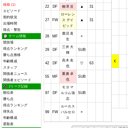
移籍 (1)
22
DF
▲
31
柳澤 亘
エピソード
ローレン
契約状況
27
FW
▲
31
ス デイ
出場時間
ビッド
得点・警告
鹿沼 直
チーム情報
28
MF
×
生
競技場
三井 大
得点ランキング
29
DF
SUB
輝
勝ち点推移
高木 友
C
年齢構成
42
DF
▽
63
也
スタッフ
関係者ニュース
重廣 卓
55
MF
SUB
也
関係者エピソード
Jリーグ記録
モヨ マ
順位表
97
DF
SUB
ルコム強
志
勝ち点
得点ランキング
ルーカス
得失点
99
FW
×
バルセロ
年齢構成
ス
星取表