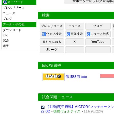
サポーターのブログや掲
キーワード
プレスリリース
ニュース
検索
ブログ
データ・その他
プレスリリース
ニュース
ブログ
ダウンロード
ウェブ検索
画像検索
ニュース検索
toto
試合
５ちゃんねる
X
YouTube
選手
Jリーグ
toto 投票率
第1585回 toto
試合関連ニュース
【11/9(日)甲府戦】VICTORYマッチオークション開
22:00)
-
徳島ヴォルティス
-
11月9日22時