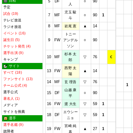
日程
5
DF
○
90
人
予定
児玉 駿
試合 (19)
7
MF
○
90
1
斗
テレビ放送
8
MF
▲
14
岩尾 憲
ラジオ放送
イベント (16)
トニー
誕生日 (5)
9
FW
○
90
アンデル
ソン
チケット発売 (4)
選手出演 (9)
杉本 太
10
MF
▽
76
C
キャンプ
郎
サイト
西野 太
13
FW
▲
14
すべて (18)
陽
ファンサイト (13)
14
MF
▽
76
玄 理吾
1
チーム公式 (4)
山越 康
選手公式
15
DF
○
90
平
著名人 (1)
16
FW
▽
59
1
渡 大生
メディア
サイトを推薦
エウシー
18
DF
▽
59
1
ニョ
選手
選手名鑑 (9)
宮崎 純
19
FW
▲
27
1
故障者
真