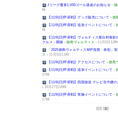
Jリーグ通算1,000ゴール達成のお知らせ
-
徳
時
【11/9(日)甲府戦】グッズ販売について
-
徳
【11/9(日)甲府戦】追加イベントについて
-
時
【11/9(日)甲府戦】ヴォルティス屋台村食
グルメ」開催
-
徳島ヴォルティス
-
11月5日12時
「2025徳島ヴォルティスMIP投票・表彰」
ス
-
11月5日11時
【11/9(日)甲府戦】アクセスについて
-
徳島
【11/9(日)甲府戦】追加イベントについて
-
17時
【11/9(日)甲府戦】四国放送 テレビ生中継
-
10月27日18時
【11/9(日)甲府戦】実施イベントについて
-
17時
1
2