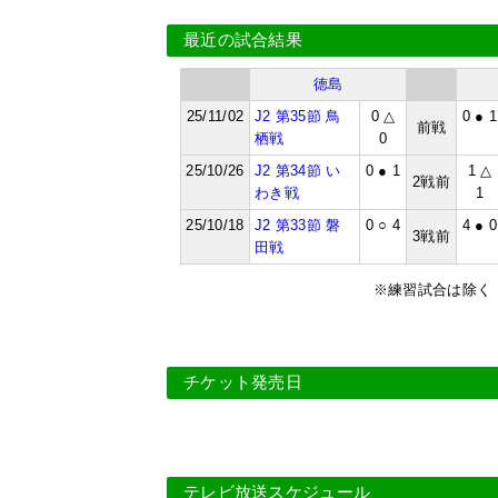
最近の試合結果
徳島
25/11/02
J2 第35節 鳥
0 △
0 ● 1
前戦
栖戦
0
25/10/26
J2 第34節 い
0 ● 1
1 △
2戦前
わき戦
1
25/10/18
J2 第33節 磐
0 ○ 4
4 ● 0
3戦前
田戦
※練習試合は除く
チケット発売日
テレビ放送スケジュール