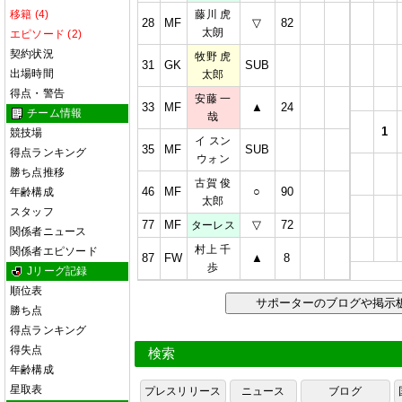
移籍 (4)
藤川 虎
28
MF
▽
82
太朗
エピソード (2)
契約状況
牧野 虎
31
GK
SUB
出場時間
太郎
得点・警告
安藤 一
33
MF
▲
24
チーム情報
哉
1
競技場
イ スン
35
MF
SUB
得点ランキング
ウォン
勝ち点推移
古賀 俊
46
MF
○
90
年齢構成
太郎
スタッフ
77
MF
▽
72
ターレス
関係者ニュース
村上 千
関係者エピソード
87
FW
▲
8
歩
Jリーグ記録
順位表
サポーターのブログや掲
勝ち点
得点ランキング
得失点
検索
年齢構成
星取表
プレスリリース
ニュース
ブログ