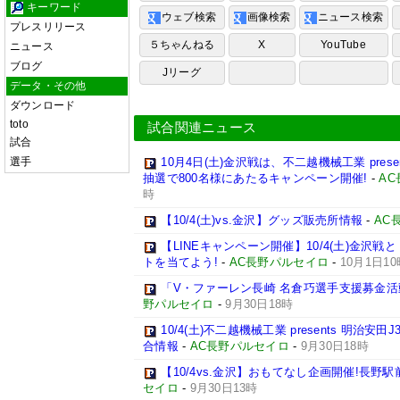
キーワード
ウェブ検索
画像検索
ニュース検索
プレスリリース
５ちゃんねる
X
YouTube
ニュース
ブログ
Jリーグ
データ・その他
ダウンロード
toto
試合関連ニュース
試合
選手
10月4日(土)金沢戦は、不二越機械工業 pres
抽選で800名様にあたるキャンペーン開催!
-
A
時
【10/4(土)vs.金沢】グッズ販売所情報
-
AC
【LINEキャンペーン開催】10/4(土)金沢戦と
トを当てよう!
-
AC長野パルセイロ
-
10月1日10
「V・ファーレン長崎 名倉巧選手支援募金
野パルセイロ
-
9月30日18時
10/4(土)不二越機械工業 presents 明治安
合情報
-
AC長野パルセイロ
-
9月30日18時
【10/4vs.金沢】おもてなし企画開催!長野駅
セイロ
-
9月30日13時