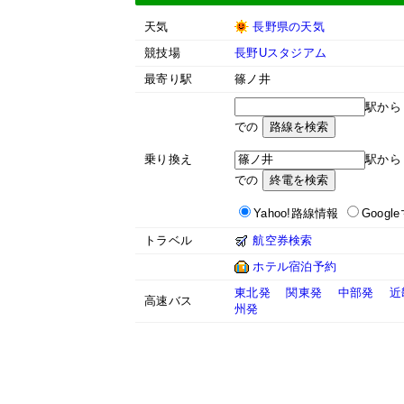
天気
長野県の天気
競技場
長野Uスタジアム
最寄り駅
篠ノ井
駅か
での
乗り換え
駅か
での
Yahoo!路線情報
Googl
トラベル
航空券検索
ホテル宿泊予約
東北発
関東発
中部発
近
高速バス
州発