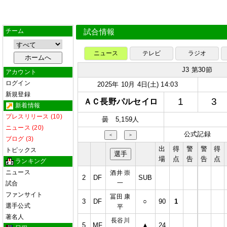
チーム
試合情報
ニュース
テレビ
ラジオ
J3 第30節
アカウント
ログイン
2025年 10月 4日(土) 14:03
新規登録
1
3
ＡＣ長野パルセイロ
新着情報
プレスリリース (10)
曇 5,159人
ニュース (20)
公式記録
＜
＞
ブログ (3)
出
得
警
警
得
トピックス
選手
場
点
告
告
点
ランキング
ニュース
酒井 崇
2
DF
SUB
一
試合
ファンサイト
冨田 康
3
DF
○
90
1
選手公式
平
著名人
長谷川
5
MF
▲
24