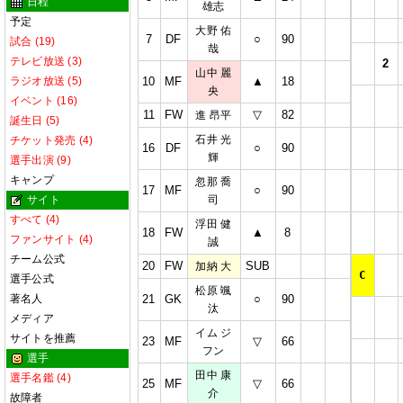
日程
雄志
予定
大野 佑
7
DF
○
90
試合 (19)
哉
テレビ放送 (3)
2
山中 麗
ラジオ放送 (5)
10
MF
▲
18
央
イベント (16)
11
FW
▽
82
進 昂平
誕生日 (5)
石井 光
チケット発売 (4)
16
DF
○
90
輝
選手出演 (9)
キャンプ
忽那 喬
17
MF
○
90
サイト
司
すべて (4)
浮田 健
18
FW
▲
8
ファンサイト (4)
誠
チーム公式
20
FW
SUB
加納 大
C
選手公式
松原 颯
著名人
21
GK
○
90
汰
メディア
イム ジ
サイトを推薦
23
MF
▽
66
フン
選手
田中 康
選手名鑑 (4)
25
MF
▽
66
介
故障者