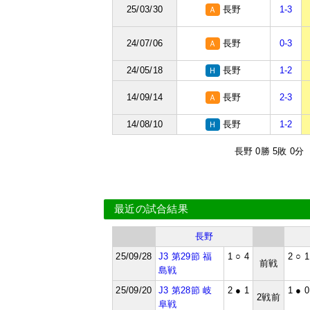
25/03/30
長野
1-3
Ａ
24/07/06
長野
0-3
Ａ
24/05/18
長野
1-2
Ｈ
14/09/14
長野
2-3
Ａ
14/08/10
長野
1-2
Ｈ
長野 0勝 5敗 0分
最近の試合結果
長野
25/09/28
J3 第29節 福
1 ○ 4
2 ○ 1
前戦
島戦
25/09/20
J3 第28節 岐
2 ● 1
1 ● 0
2戦前
阜戦