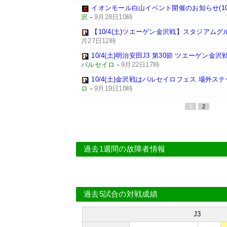
イオンモール白山イベント開催のお知らせ(10/4
沢
-
9月28日10時
【10/4(土)ツエーゲン金沢戦】スタジアムグ
月27日12時
10/4(土)明治安田J3 第30節 ツエーゲン金
パルセイロ
-
9月22日17時
10/4(土)金沢戦はパルセイロフェス 場外ステ
ロ
-
9月19日18時
1
2
過去1週間の故障者情報
過去5試合の対戦成績
J3