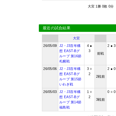
大宮 1勝 0敗 0分
最近の試合結果
大宮
26/05/09
J2・J3百年構
4 ●
2 ● 3
想 EAST-Bグ
3
前戦
ループ 第16節
札幌戦
26/05/06
J2・J3百年構
3 ○
2 ● 0
想 EAST-Bグ
2
2戦前
ループ 第15節
いわき戦
26/05/03
J2・J3百年構
1 ○
0 ○ 0
想 EAST-Bグ
2
3戦前
ループ 第14節
福島戦