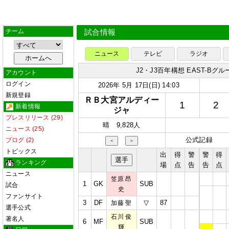
チーム
試合情報
ニュース
テレビ
ラジオ
J2・J3百年構想 EAST-Bグル
アカウント
ログイン
2026年 5月 17日(日) 14:03
新規登録
ＲＢ大宮アルディー
1
2
新着情報
ジャ
プレスリリース (29)
晴 9,828人
ニュース (25)
公式記録
ブログ (2)
＜
＞
トピックス
出
得
警
警
得
選手
ランキング
場
点
告
告
点
ニュース
笠原 昂
1
GK
SUB
試合
史
ファンサイト
3
DF
▽
87
加藤 聖
選手公式
石川 俊
著名人
6
MF
SUB
輝