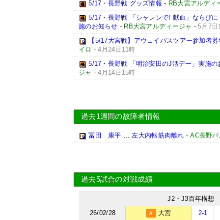
5/17・長野戦 グッズ情報
-
RB大宮アルディ
5/17・長野戦 「シャレンで! 献血」ならび
施のお知らせ
-
RB大宮アルディージャ
-
5月7日
【5/17大宮戦】アウェイバスツアー参加者
イロ
-
4月24日11時
5/17・長野戦 「明治安田のJ活デー」実施
ジャ
-
4月14日15時
過去1週間の故障者情報
冨田 康平
…
左大内転筋肉離れ
-
AC長野
過去5試合の対戦成績
J2・J3百年構想
26/02/28
大宮
2-1
Ａ