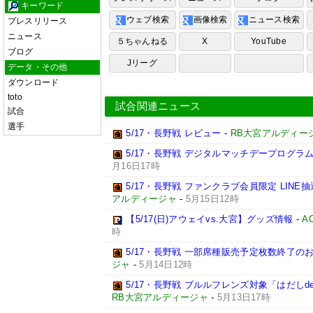
キーワード
ウェブ検索
画像検索
ニュース検索
プレスリリース
ニュース
５ちゃんねる
X
YouTube
ブログ
Jリーグ
データ・その他
ダウンロード
toto
試合関連ニュース
試合
選手
5/17・長野戦 レビュー
-
RB大宮アルディー
5/17・長野戦 デジタルマッチデープログラ
月16日17時
5/17・長野戦 ファンクラブ会員限定 LIN
アルディージャ
-
5月15日12時
【5/17(日)アウェイvs.大宮】グッズ情報
-
A
時
5/17・長野戦 一部席種販売予定枚数終了の
ジャ
-
5月14日12時
5/17・長野戦 ブルルフレンズ対象「はだし
RB大宮アルディージャ
-
5月13日17時