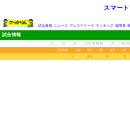
スマート
試合速報
ニュース
プレスリリース
ランキング
故障者
試合情報
J1
J2
J3
J1百年構想
J2・J3百
2026年
1月
2月
3月
4月
5月
＜
8/3
4
5