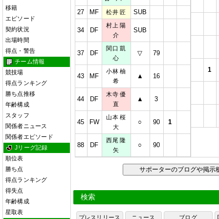
移籍
27
MF
SUB
松井 匠
エピソード
村上 陽
契約状況
34
DF
SUB
介
出場時間
関口 凱
得点・警告
37
DF
▽
79
心
チーム情報
1
小林 柚
競技場
43
MF
▲
16
希
得点ランキング
勝ち点推移
木寺 優
44
DF
▲
3
直
年齢構成
スタッフ
山本 桜
45
FW
○
90
1
関係者ニュース
大
関係者エピソード
西尾 隆
88
DF
○
90
Jリーグ記録
矢
順位表
勝ち点
サポーターのブログや掲
得点ランキング
得失点
検索
年齢構成
星取表
プレスリリース
ニュース
ブログ