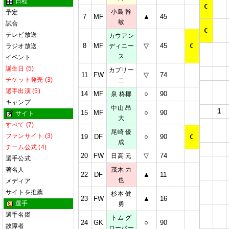
日程
C
小島 幹
予定
7
MF
▲
45
敏
試合
C
テレビ放送
カウアン
8
MF
▽
45
C
ラジオ放送
ディニー
ス
イベント
誕生日 (5)
カプリー
11
FW
▽
74
チケット発売 (3)
ニ
選手出演 (5)
14
MF
○
90
泉 柊椰
キャンプ
中山 昂
1
15
MF
○
90
サイト
大
すべて (7)
尾崎 優
ファンサイト (3)
19
DF
○
90
C
成
チーム公式 (4)
20
FW
▽
74
日高 元
選手公式
著名人
茂木 力
22
DF
▲
11
也
メディア
サイトを推薦
杉本 健
23
FW
▲
16
選手
勇
選手名鑑
トム グ
24
GK
○
90
故障者
ローバー